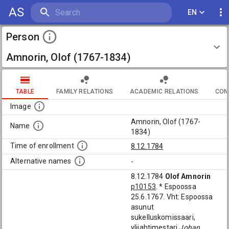
AS
EN
Person
Amnorin, Olof (1767-1834)
TABLE
FAMILY RELATIONS
ACADEMIC RELATIONS
CON
Image
Amnorin, Olof (1767-
Name
1834)
Time of enrollment
8.12.1784
Alternative names
-
8.12.1784
Olof Amnorin
p10153
. * Espoossa
25.6.1767. Vht: Espoossa
asunut
sukelluskomissaari,
ylijahtimestari
Johan