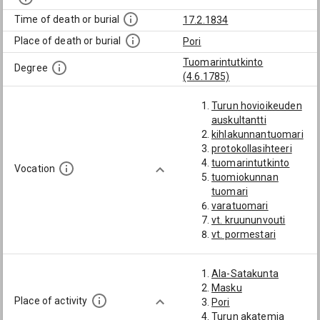
Time of death or burial
17.2.1834
Place of death or burial
Pori
Tuomarintutkinto
Degree
(4.6.1785)
Turun hovioikeuden
auskultantti
kihlakunnantuomari
protokollasihteeri
tuomarintutkinto
Vocation
tuomiokunnan
tuomari
varatuomari
vt. kruununvouti
vt. pormestari
Ala-Satakunta
Masku
Place of activity
Pori
Turun akatemia