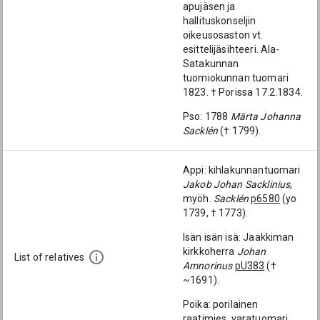
apujäsen ja
hallituskonseljin
oikeusosaston vt.
esittelijäsihteeri. Ala-
Satakunnan
tuomiokunnan tuomari
1823. † Porissa 17.2.1834.
Pso: 1788
Märta Johanna
Sacklén
(† 1799).
Appi: kihlakunnantuomari
Jakob Johan Sacklinius
,
myöh.
Sacklén
p6580
(yo
1739, † 1773).
Isän isän isä: Jaakkiman
kirkkoherra
Johan
List of relatives
Amnorinus
pU383
(†
~1691).
Poika: porilainen
raatimies, varatuomari