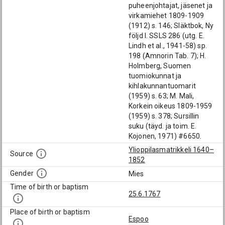
puheenjohtajat, jäsenet ja
virkamiehet 1809-1909
(1912) s. 146; Släktbok, Ny
följd I. SSLS 286 (utg. E.
Lindh et al., 1941-58) sp.
198 (Amnorin Tab. 7); H.
Holmberg, Suomen
tuomiokunnat ja
kihlakunnantuomarit
(1959) s. 63; M. Mali,
Korkein oikeus 1809-1959
(1959) s. 378; Sursillin
suku (täyd. ja toim. E.
Kojonen, 1971) #6650.
Ylioppilasmatrikkeli 1640–
Source
1852
Gender
Mies
Time of birth or baptism
25.6.1767
Place of birth or baptism
Espoo