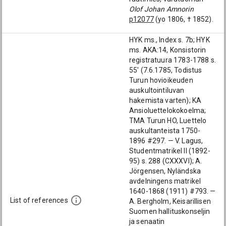
Olof Johan Amnorin
p12077
(yo 1806, † 1852).
HYK ms., Index s. 7b; HYK
ms. AKA:14, Konsistorin
registratuura 1783-1788 s.
55' (7.6.1785, Todistus
Turun hovioikeuden
auskultointiluvan
hakemista varten); KA
Ansioluettelokokoelma;
TMA Turun HO, Luettelo
auskultanteista 1750-
1896 #297. — V. Lagus,
Studentmatrikel II (1892-
95) s. 288 (CXXXVI); A.
Jörgensen, Nyländska
avdelningens matrikel
1640-1868 (1911) #793. —
List of references
A. Bergholm, Keisarillisen
Suomen hallituskonseljin
ja senaatin