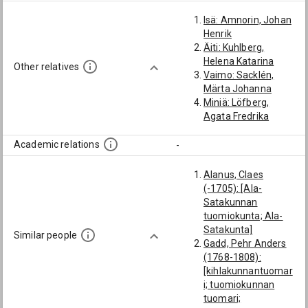
Isä: Amnorin, Johan
Henrik
Äiti: Kuhlberg,
Helena Katarina
Other relatives
Vaimo: Sacklén,
Märta Johanna
Miniä: Löfberg,
Agata Fredrika
Academic relations
-
Alanus, Claes
(-1705): [Ala-
Satakunnan
tuomiokunta; Ala-
Satakunta]
Similar people
Gadd, Pehr Anders
(1768-1808):
[kihlakunnantuomar
i; tuomiokunnan
tuomari;