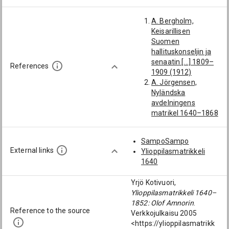
Tuomarintutkinto
4.6.1785;
A. Bergholm,
Sääksmäen
Keisarillisen
tuomiokunta;
Suomen
4.6.1785]
hallituskonseljin ja
Amnorin, Olof
senaatin [...] 1809–
Johan (1790-1852):
References
1909 (1912)
[Ala-Satakunnan
A. Jörgensen,
tuomiokunta; Ala-
Nyländska
Satakunta]
avdelningens
Wegelius, Gabriel
matrikel 1640–1868
(1803-1861):
(1911)
[kihlakunnantuomar
H. Holmberg,
i; tuomiokunnan
SampoSampo
Suomen
tuomari;
External links
Ylioppilasmatrikkeli
tuomiokunnat ja
Sääksmäen
1640
kihlakunnantuomari
tuomiokunta]
t (1959)
Gadd, Nils Kristian
Yrjö Kotivuori,
HYK ms. AKA:14,
(1731-1796):
Ylioppilasmatrikkeli 1640–
Konsistorin
[kihlakunnantuomar
1852: Olof Amnorin
.
registratuura 1783–
i; Sääksmäen
Reference to the source
Verkkojulkaisu 2005
1788
tuomiokunta]
<https://ylioppilasmatrikk
KA
Gadd, Karl Kristian