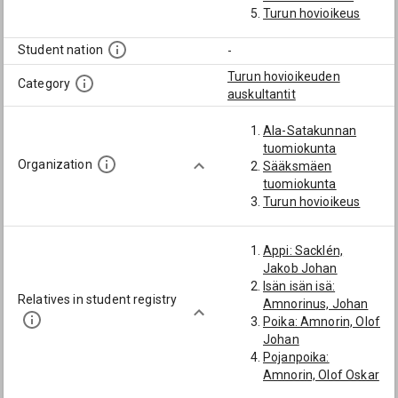
Turun hovioikeus
Student nation
-
Turun hovioikeuden
Category
auskultantit
Ala-Satakunnan
tuomiokunta
Organization
Sääksmäen
tuomiokunta
Turun hovioikeus
Appi: Sacklén,
Jakob Johan
Isän isän isä:
Relatives in student registry
Amnorinus, Johan
Poika: Amnorin, Olof
Johan
Pojanpoika:
Amnorin, Olof Oskar