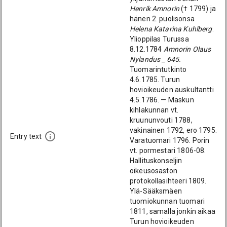
Henrik Amnorin
(† 1799) ja
hänen 2. puolisonsa
Helena Katarina Kuhlberg
.
Ylioppilas Turussa
8.12.1784
Amnorin Olaus
Nylandus _ 645.
Tuomarintutkinto
4.6.1785. Turun
hovioikeuden auskultantti
4.5.1786. — Maskun
kihlakunnan vt.
kruununvouti 1788,
vakinainen 1792, ero 1795.
Entry text
Varatuomari 1796. Porin
vt. pormestari 1806-08.
Hallituskonseljin
oikeusosaston
protokollasihteeri 1809.
Ylä-Sääksmäen
tuomiokunnan tuomari
1811, samalla jonkin aikaa
Turun hovioikeuden