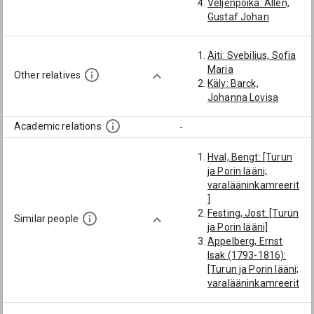
Veljenpoika: Allén,
Gustaf Johan
Äiti: Svebilius, Sofia
Maria
Other relatives
Käly: Barck,
Johanna Lovisa
Academic relations
-
Hval, Bengt: [Turun
ja Porin lääni;
varalääninkamreerit
]
Festing, Jost: [Turun
Similar people
ja Porin lääni]
Appelberg, Ernst
Isak (1793-1816):
[Turun ja Porin lääni;
varalääninkamreerit
]
Skarp, Jöns (-1700):