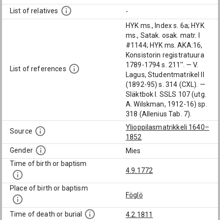
List of relatives
-
HYK ms., Index s. 6a; HYK
ms., Satak. osak. matr. I
#1144; HYK ms. AKA:16,
Konsistorin registratuura
1789-1794 s. 211''. — V.
List of references
Lagus, Studentmatrikel II
(1892-95) s. 314 (CXL). —
Släktbok I. SSLS 107 (utg.
A. Wilskman, 1912-16) sp.
318 (Allenius Tab. 7).
Ylioppilasmatrikkeli 1640–
Source
1852
Gender
Mies
Time of birth or baptism
4.9.1772
Place of birth or baptism
Föglö
Time of death or burial
4.2.1811