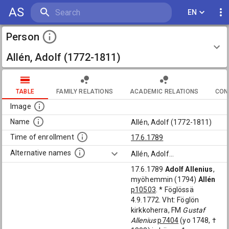
AS
EN
Person
Allén, Adolf (1772-1811)
TABLE
FAMILY RELATIONS
ACADEMIC RELATIONS
CON
Image
Name
Allén, Adolf (1772-1811)
Time of enrollment
17.6.1789
Alternative names
Allén, Adolf
...
17.6.1789
Adolf Allenius
,
myöhemmin (1794)
Allén
p10503
. * Föglössä
4.9.1772. Vht: Föglön
kirkkoherra, FM
Gustaf
Allenius
p7404
(yo 1748, †