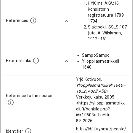
HYK ms. AKA:16,
[Turun ja Porin lääni]
Konsistorin
von Pfaler, Teofilus
registratuura 1789–
Vilhelm (1815-
References
1794
1850): [Turun ja
Släktbok I. SSLS 107
Porin lääni;
(utg. A. Wilskman,
varalääninkamreerit
1912–16)
]
Schulman, Anders
Edvard (1841-1893):
SampoSampo
[Turun ja Porin lääni]
External links
Ylioppilasmatrikkeli
Lignell, Karl Oskar
1640
(1815-1880):
[lääninkirjanpitäjä;
Yrjö Kotivuori,
Turun ja Porin lääni;
Ylioppilasmatrikkeli 1640–
varalääninkamreerit
1852: Adolf Allén
.
]
Reference to the source
Verkkojulkaisu 2005
Wasz, Erik (1780-
<https://ylioppilasmatrikk
1840):
eli.fi/henkilo.php?
[lääninkirjanpitäjä;
id=10503>. Luettu
Turun ja Porin lääni;
8.8.2026.
varalääninkamreerit
http://ldf.fi/yoma/people/
]
Identifier