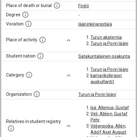
Place of death or burial
Föglö
Degree
-
Vocation
lääninkirjanpitäjä
Turun akatemia
Place of activity
Turun ja Porin lääni
Student nation
Satakuntalainen osakunta
Turun ja Porin lääni
Category
kamarikollegion
auskultantit
Organization
Turun ja Porin lääni
Isä: Allenius, Gustaf
Veli: Alléen, Gustaf
Pehr
Relatives in student registry
Veljenpoika: Allén,
Adolf Axel August