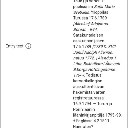
1808) ja hänen 1.
puolisonsa
Sofia Maria
Svebilius
. Ylioppilas
Turussa 17.6.1789
[Allenius] Adolphus,
Boreal. _ 694.
Satakuntalaisen
osakunnan jäsen
Entry text
17.6.1789
[1789 D. XVII
Junii] Adolph Allenius.
natus 1772. | Alandus. |
Läne Bokhållare i Åbo och
B:borgs Höfdingedöme
179
‹-›. Todistus
kamarikollegion
auskultointiluvan
hakemista varten
registratuurassa
16.9.1794. — Turun ja
Porin läänin
lääninkirjanpitäjä 1795-98.
† Föglössä 4.2.1811.
Naimaton?