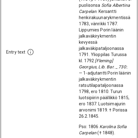
puolisonsa
Sofia Albertina
Carpelan
. Kersantti
henkirakuunarykmentissä
1783, vänrikki 1787.
Lippumies Porin läänin
jalkaväkirykmentin
kevyessä
jalkaväkipataljoonassa
Entry text
1791. Ylioppilas Turussa
kl. 1792
[Fleming]
Georgius, Lib. Bar. _ 730:
.
— 1-adjutantti Porin läänin
jalkaväkirykmentin
ratsutilapataljoonassa
1798, ero 1810. Turun
luotsipiirin päällikkö 1815,
ero 1837. Luotsimajurin
arvonimi 1819. † Porissa
26.2.1845.
Pso: 1806
Karolina Sofia
Carpelan
(† 1848).