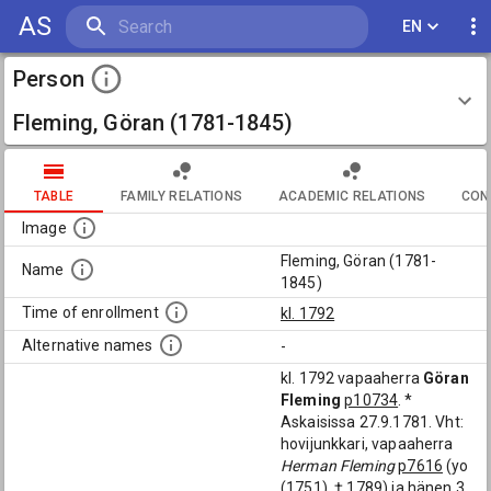
AS
EN
Person
Fleming, Göran (1781-1845)
TABLE
FAMILY RELATIONS
ACADEMIC RELATIONS
CON
Image
Fleming, Göran (1781-
Name
1845)
Time of enrollment
kl. 1792
Alternative names
-
kl. 1792 vapaaherra
Göran
Fleming
p10734
. *
Askaisissa 27.9.1781. Vht:
hovijunkkari, vapaaherra
Herman Fleming
p7616
(yo
(1751), † 1789) ja hänen 3.