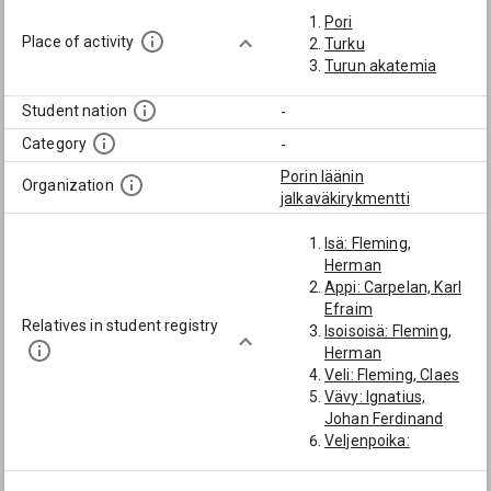
Pori
Place of activity
Turku
Turun akatemia
Student nation
-
Category
-
Porin läänin
Organization
jalkaväkirykmentti
Isä: Fleming,
Herman
Appi: Carpelan, Karl
Efraim
Relatives in student registry
Isoisoisä: Fleming,
Herman
Veli: Fleming, Claes
Vävy: Ignatius,
Johan Ferdinand
Veljenpoika:
Fleming, Herman
Reinhold