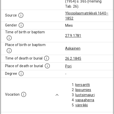
(1954) s. 365 (Fleming
Tab. 26).
Ylioppilasmatrikkeli 1640–
Source
1852
Gender
Mies
Time of birth or baptism
27.9.1781
Place of birth or baptism
Askainen
Time of death or burial
26.2.1845
Place of death or burial
Pori
Degree
-
kersantti
lippumies
Vocation
luotsimajuri
vapaaherra
vänrikki