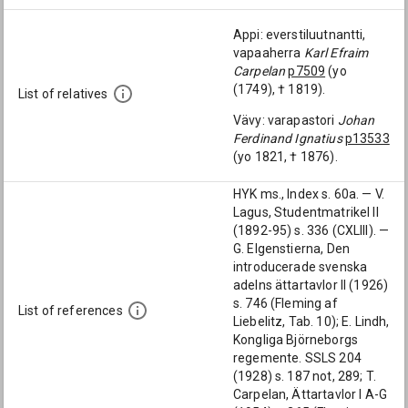
Appi: everstiluutnantti,
vapaaherra
Karl Efraim
Carpelan
p7509
(yo
(1749), † 1819).
List of relatives
Vävy: varapastori
Johan
Ferdinand Ignatius
p13533
(yo 1821, † 1876).
HYK ms., Index s. 60a. — V.
Lagus, Studentmatrikel II
(1892-95) s. 336 (CXLIII). —
G. Elgenstierna, Den
introducerade svenska
adelns ättartavlor II (1926)
s. 746 (Fleming af
List of references
Liebelitz, Tab. 10); E. Lindh,
Kongliga Björneborgs
regemente. SSLS 204
(1928) s. 187 not, 289; T.
Carpelan, Ättartavlor I A-G