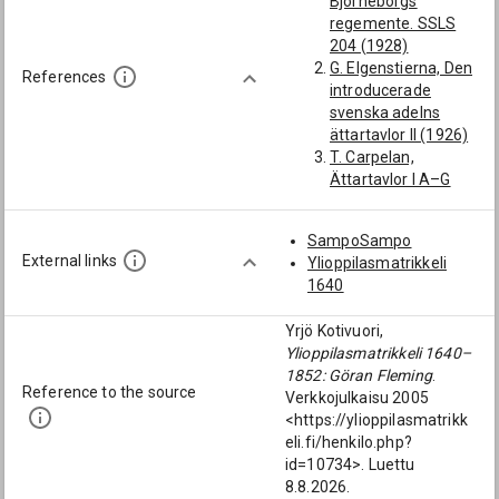
Björneborgs
[kersantti;
regemente. SSLS
lippumies; Porin
204 (1928)
läänin
G. Elgenstierna, Den
jalkaväkirykmentti]
References
introducerade
Liljefelt, Anders
svenska adelns
Johan (1751-1808):
ättartavlor II (1926)
[kersantti;
T. Carpelan,
lippumies; Porin
Ättartavlor I A–G
läänin
(1954)
jalkaväkirykmentti]
Roth, Johan (1675-
SampoSampo
1714): [kersantti;
External links
Ylioppilasmatrikkeli
lippumies; Porin
1640
läänin
jalkaväkirykmentti]
Yrjö Kotivuori,
Ejmelé, Gustaf
Ylioppilasmatrikkeli 1640–
(1774-1812): [Porin
1852: Göran Fleming
.
läänin
Reference to the source
Verkkojulkaisu 2005
jalkaväkirykmentti]
<https://ylioppilasmatrikk
eli.fi/henkilo.php?
id=10734>. Luettu
8.8.2026.