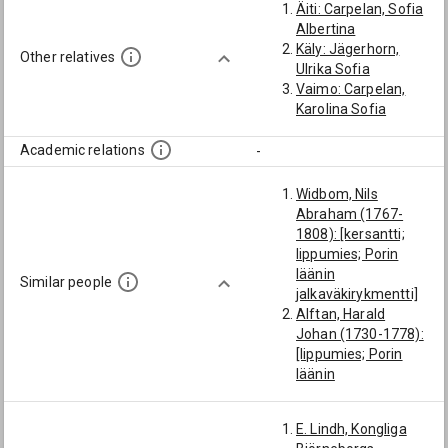
Äiti: Carpelan, Sofia
Albertina
Käly: Jägerhorn,
Other relatives
Ulrika Sofia
Vaimo: Carpelan,
Karolina Sofia
Academic relations
-
Widbom, Nils
Abraham (1767-
1808): [kersantti;
lippumies; Porin
läänin
Similar people
jalkaväkirykmentti]
Alftan, Harald
Johan (1730-1778):
[lippumies; Porin
läänin
jalkaväkirykmentti]
Falkenberg, Karl
E. Lindh, Kongliga
Gustaf (-1709):