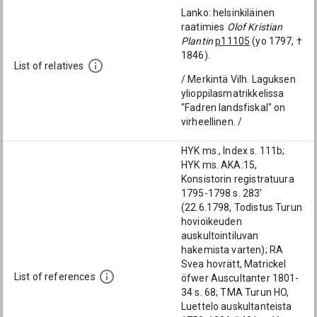
Lanko: helsinkiläinen
raatimies
Olof Kristian
Plantin
p11105
(yo 1797, †
1846).
List of relatives
/ Merkintä Vilh. Laguksen
ylioppilasmatrikkelissa
"Fadren landsfiskal" on
virheellinen. /
HYK ms., Index s. 111b;
HYK ms. AKA:15,
Konsistorin registratuura
1795-1798 s. 283'
(22.6.1798, Todistus Turun
hovioikeuden
auskultointiluvan
hakemista varten); RA
Svea hovrätt, Matrickel
List of references
öfwer Auscultanter 1801-
34 s. 68; TMA Turun HO,
Luettelo auskultanteista