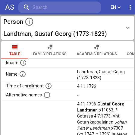
AS
EN
Person
Landtman, Gustaf Georg (1773-1823)
TABLE
FAMILY RELATIONS
ACADEMIC RELATIONS
CON
Image
Landtman, Gustaf Georg
Name
(1773-1823)
Time of enrollment
4.11.1796
Alternative names
-
4.11.1796
Gustaf Georg
Landtman
p11063
. *
Getassa 4.7.1773. Vht:
Getan kappalainen
Johan
Petter Landtman
p7307
(yo 1747, † 1796) ja
Maria