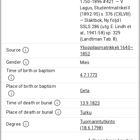
1750-1896 #421. — V.
Lagus, Studentmatrikel II
(1892-95) s. 376 (CXLVIII).
— Släktbok, Ny följd I.
SSLS 286 (utg. E. Lindh et
al., 1941-58) sp. 329
(Landtman Tab. 8).
Ylioppilasmatrikkeli 1640–
Source
1852
Gender
Mies
Time of birth or baptism
4.7.1773
Place of birth or baptism
Geta
Time of death or burial
13.9.1823
Place of death or burial
Turku
Tuomarintutkinto
Degree
(18.6.1798)