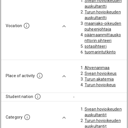
Svean hovioikeuden
auskultantti
Turun hovioikeuden
auskultantti
maanjako-oikeuden
Vocation
puheenjohtaja
päämaanmittausko
nttorin sihteeri
sotasihteeri
tuomarintutkinto
varatuomari
Ahvenanmaa
Svean hovioikeus
Place of activity
Turun akatemia
Turun hovioikeus
Student nation
-
Svean hovioikeuden
auskultantit
Category
Turun hovioikeuden
auskultantit