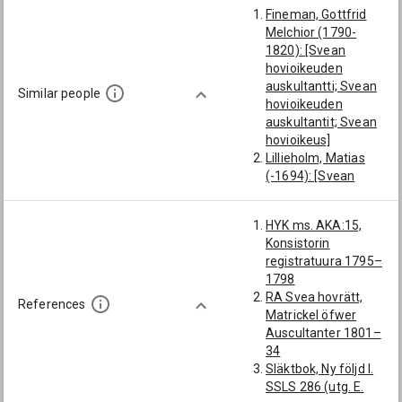
Fineman, Gottfrid
Melchior (1790-
1820): [Svean
hovioikeuden
auskultantti; Svean
Similar people
hovioikeuden
auskultantit; Svean
hovioikeus]
Lillieholm, Matias
(-1694): [Svean
hovioikeuden
auskultantti; Svean
HYK ms. AKA:15,
hovioikeuden
Konsistorin
auskultantit; Svean
registratuura 1795–
hovioikeus]
1798
Fleming, Erland:
RA Svea hovrätt,
[Svean
References
Matrickel öfwer
hovioikeuden
Auscultanter 1801–
auskultantti; Svean
34
hovioikeuden
Släktbok, Ny följd I.
auskultantit; Svean
SSLS 286 (utg. E.
hovioikeus]