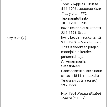
Blom
. Ylioppilas Turussa
4.11.1796
Landtman Gust.
Georg. Ab. _ 779.
Tuomarintutkinto
18.6.1798. Turun
hovioikeuden auskultantti
22.6.1798. Svean
hovioikeuden auskultantti
Entry text
3.10.1808. — Varatuomari
1799. Kahdeksan pitäjän
maanjako-oikeuden
puheenjohtaja
Ahvenanmaalla.
Sotasihteeri.
Päämaanmittauskonttorin
sihteeri 1813. † matkalla
Turussa (ruots. seurak.)
13.9.1823.
Pso: 1804
Renata Elisabet
Plantin
(† 1857).