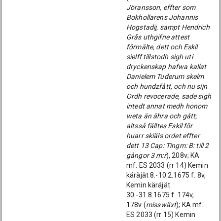
Jöransson, effter som
Bokhollarens Johannis
Hogstadij, sampt Hendrich
Grås uthgifne attest
förmälte, dett och Eskil
sielff tillstodh sigh uti
dryckenskap hafwa kallat
Danielem Tuderum skelm
och hundzfått, och nu sijn
Ordh revocerade, sade sigh
intedt annat medh honom
weta än ähra och gått;
altsså fälltes Eskil för
huarr skiäls ordet effter
dett 13 Cap: Tingm: B: till 2
gångor 3 m:r
), 208v; KA
mf. ES 2033 (rr 14) Kemin
käräjät 8.-10.2.1675 f. 8v,
Kemin käräjät
30.-31.8.1675 f. 174v,
178v (
misswäxt
); KA mf.
ES 2033 (rr 15) Kemin