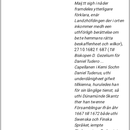
Maij:tt sigh i nåder
framdeles ytterligare
förklara, enär
Landzhöfdingen der i orten
inkommer medh een
uthförligh berättelse om
be:te hemmans rätta
beskaffenheet och wilkor
),
27.10.1682 f. 687 (
Till
Biskopen D. Gezelium för
Daniel Tudero ...
Capellanen i Kemi Sochn
Daniel Tuderus, uthi
underdånigheet gifwit
tillkienna, huruledes han
för sin långlige tienst, så
uthi Dünamünde Skantz
ther han twenne
Församblingar ifrån åhr
1667 till 1672 både uthi
Swenska och Finska
Språket, iempte