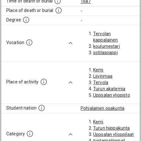
Time of death or burial
1687
Place of death or burial
-
Degree
-
Tervolan
kappalainen
Vocation
koulumestari
sotilaspappi
Kemi
Liivinmaa
Place of activity
Tervola
Turun akatemia
Uppsalan yliopisto
Student nation
Pohjalainen osakunta
Kemi
Turun hiippakunta
Category
Uppsalan ylioppilaat
tuntemattomat