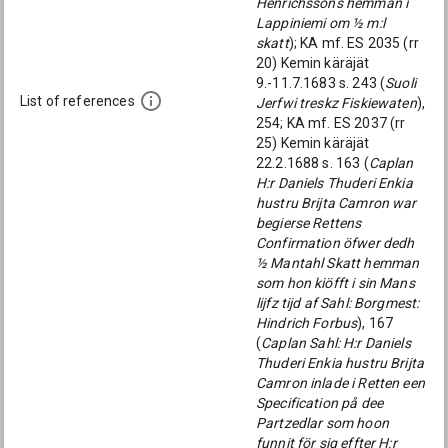
Henrichssons hemman i
Lappiniemi om ½ m:l
skatt
); KA mf. ES 2035 (rr
20) Kemin käräjät
9.-11.7.1683 s. 243 (
Suoli
List of references
Jerfwi treskz Fiskiewaten
),
254; KA mf. ES 2037 (rr
25) Kemin käräjät
22.2.1688 s. 163 (
Caplan
H:r Daniels Thuderi Enkia
hustru Brijta Camron war
begierse Rettens
Confirmation öfwer dedh
½ Mantahl Skatt hemman
som hon kiöfft i sin Mans
lijfz tijd af Sahl: Borgmest:
Hindrich Forbus
), 167
(
Caplan Sahl: H:r Daniels
Thuderi Enkia hustru Brijta
Camron inlade i Retten een
Specification på dee
Partzedlar som hoon
funnit för sig effter H:r