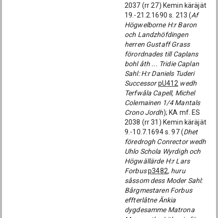
2037 (rr 27) Kemin käräjät
19.-21.2.1690 s. 213 (
Af
Högwelborne H:r Baron
och Landzhöfdingen
herren Gustaff Grass
förordnades till Caplans
bohl åth ... Tridie Caplan
Sahl: H:r Daniels Tuderi
Successor
pU412
wedh
Terfwåla Capell, Michel
Colemainen 1/4 Mantals
Crono Jordh
); KA mf. ES
2038 (rr 31) Kemin käräjät
9.-10.7.1694 s. 97 (
Dhet
föredrogh Conrector wedh
Uhlo Schola Wyrdigh och
Högwällärde H:r Lars
Forbus
p3482
, huru
såssom dess Moder Sahl:
Bårgmestaren Forbus
effterlåtne Änkia
dygdesamme Matrona