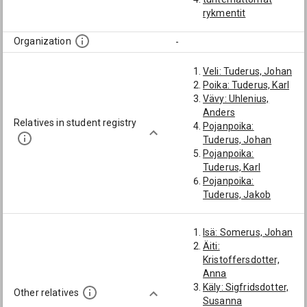
rykmentit
Organization
-
Veli: Tuderus, Johan
Poika: Tuderus, Karl
Vävy: Uhlenius,
Anders
Relatives in student registry
Pojanpoika:
Tuderus, Johan
Pojanpoika:
Tuderus, Karl
Pojanpoika:
Tuderus, Jakob
Pojanpoika:
Tuderus, Daniel
Isä: Somerus, Johan
Pojanpoika:
Äiti:
Tuderus, Fredrik
Kristoffersdotter,
Pojanpoika:
Anna
Tuderus, Daniel
Käly: Sigfridsdotter,
Pojanpoika:
Other relatives
Susanna
Tuderus, Gabriel