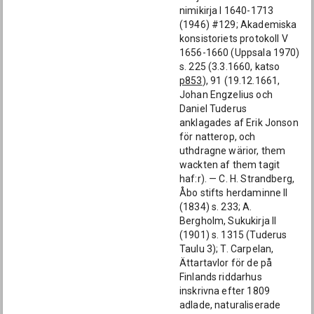
nimikirja I 1640-1713
(1946) #129; Akademiska
konsistoriets protokoll V
1656-1660 (Uppsala 1970)
s. 225 (3.3.1660, katso
p853
), 91 (19.12.1661,
Johan Engzelius och
Daniel Tuderus
anklagades af Erik Jonson
för natterop, och
uthdragne wärior, them
wackten af them tagit
haf:r). — C. H. Strandberg,
Åbo stifts herdaminne II
(1834) s. 233; A.
Bergholm, Sukukirja II
(1901) s. 1315 (Tuderus
Taulu 3); T. Carpelan,
Ättartavlor för de på
Finlands riddarhus
inskrivna efter 1809
adlade, naturaliserade