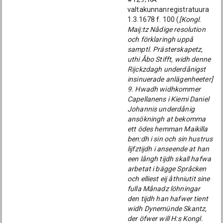
valtakunnanregistratuura
1.3.1678 f. 100 (
[Kongl.
Maij:tz Nådige resolution
och förklaringh uppå
samptl. Prästerskapetz,
uthi Åbo Stifft, widh denne
Rijckzdagh underdånigst
insinuerade anlägenheeter]
9. Hwadh widhkommer
Capellanens i Kiemi Daniel
Johannis underdånig
ansökningh at bekomma
ett ödes hemman Maikilla
ben:dh i sin och sin hustrus
lijfztijdh i anseende at han
een långh tijdh skall hafwa
arbetat i bägge Språcken
och elliest eij åthniutit sine
fulla Månadz löhningar
den tijdh han hafwer tient
widh Dynemünde Skantz,
der öfwer will H:s Kongl.