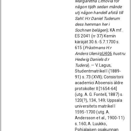
Margaretha Lithovia för
någon tijdh sedan månde
utj någon handell afstå till
Sahl: H:r Daniel Tuderum
dess hemman her i
Sochnen belägen
); KA mf.
ES 2041 (rr 37) Kemin
käräjät 30.6.-5.7.1700 s.
615 (
Prästmans H:r
Anders Ulenii
pU406
hustru
Hedwig Daniels d:r
Tudera
). — V. Lagus,
Studentmatrikel I (1889-
91) s. 73 (XVII); Consistorii
academici Aboensis äldre
protokoller II [1654-64]
(utg. A. G. Fontell, 1887) s.
120(?), 134, 149; Uppsala
universitets matrikel I
1595-1700 (utg. A.
Andersson et al., 1900-11)
s. 160; A. Luukko,
Pohjalaisen osakunnan