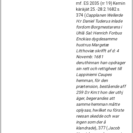
mf. ES 2035 (rr 19) Kemin
käräjät 25.-28.2.1682 s.
374 (
Capplanen Wellerde
H:r Daniel Tuderus inlade
fordom Borgmestarens i
Uhlå Sal: Henrich Forbus
Enckias dygdesamme
hustrus Margetæ
Litthoviæ skrifft af d: 4
Novemb: 1681
deruthinnan han opdrager
sin rett och rettigheet till
Lappiniemi Caupes
hemman, för den
prætension, bestående aff
259 D:r Km:t hon der uthj
äger, begerandes att
samme hemman måtte
oplysas, hwilket nu förste
reesan skedde och war
ingen som der å
klandrade
), 377 (
Jacob