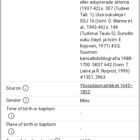
eller adopterade ätterna
(1937-42) s. 307 (Tudeer
Tab. 1); Uusi sukukirja I.
SSJ 16 (toim. O. Wanne et
al., 1943-46) s. 144
(Tuderus Taulu 5); Sursillin
suku (täyd. ja toim. E.
Kojonen, 1971) #33;
Suomen
kansallisbibliografia 1488-
1700. SKST 642 (toim. T.
Laine ja R. Nyqvist, 1996)
#1351, 3963.
Ylioppilasmatrikkeli 1640–
Source
1852
Gender
Mies
Time of birth or baptism
-
Place of birth or baptism
-