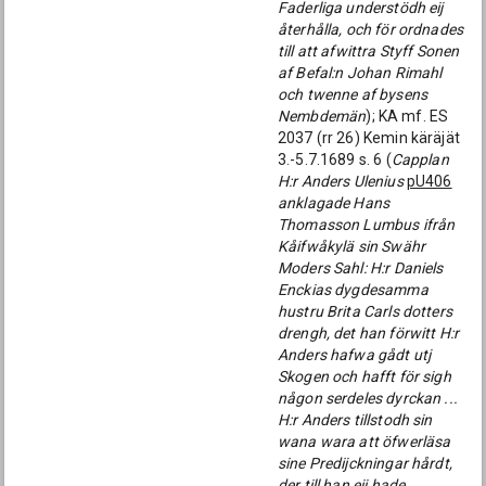
Faderliga understödh eij
återhålla, och för ordnades
till att afwittra Styff Sonen
af Befal:n Johan Rimahl
och twenne af bysens
Nembdemän
); KA mf. ES
2037 (rr 26) Kemin käräjät
3.-5.7.1689 s. 6 (
Capplan
H:r Anders Ulenius
pU406
anklagade Hans
Thomasson Lumbus ifrån
Kåifwåkylä sin Swähr
Moders Sahl: H:r Daniels
Enckias dygdesamma
hustru Brita Carls dotters
drengh, det han förwitt H:r
Anders hafwa gådt utj
Skogen och hafft för sigh
någon serdeles dyrckan ...
H:r Anders tillstodh sin
wana wara att öfwerläsa
sine Predijckningar hårdt,
der till han eij hade