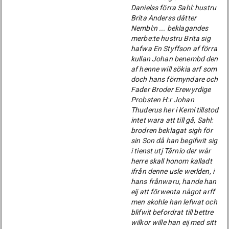
Danielss förra Sahl: hustru
Brita Anderss dåtter
Nembl:n ... beklagandes
merbe:te hustru Brita sig
hafwa En Styffson af förra
kullan Johan benembd den
af henne will sökia arf som
doch hans förmyndare och
Fader Broder Erewyrdige
Probsten H:r Johan
Thuderus her i Kemi tillstod
intet wara att till gå, Sahl:
brodren beklagat sigh för
sin Son då han begifwit sig
i tienst utj Tårnio der wår
herre skall honom kalladt
ifrån denne usle werlden, i
hans frånwaru, hande han
eij att förwenta något arff
men skohle han lefwat och
blifwit befordrat till bettre
wilkor wille han eij med sitt