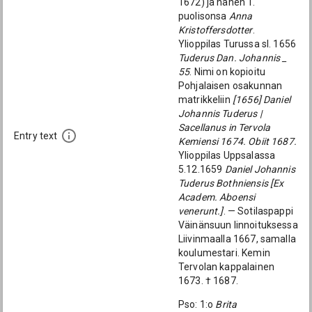
1672) ja hänen 1.
puolisonsa
Anna
Kristoffersdotter
.
Ylioppilas Turussa sl. 1656
Tuderus Dan. Johannis _
55
. Nimi on kopioitu
Pohjalaisen osakunnan
matrikkeliin
[1656] Daniel
Johannis Tuderus |
Sacellanus in Tervola
Entry text
Kemiensi 1674. Obiit 1687.
Ylioppilas Uppsalassa
5.12.1659
Daniel Johannis
Tuderus Bothniensis [Ex
Academ. Aboensi
venerunt.]
. — Sotilaspappi
Väinänsuun linnoituksessa
Liivinmaalla 1667, samalla
koulumestari. Kemin
Tervolan kappalainen
1673. † 1687.
Pso: 1:o
Brita