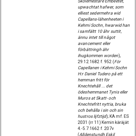
Skolemestare Embeetet,
upwachtat hafwer, som
elliest sedermehra wid
Capellans-lähenheeten i
Kehmi Sochn, hwarwid han
i samfältt 10 åhr suttit,
ännu intet till något
avancement eller
förbättringh ähr
ihugkommen worden
),
29.12.1682 f. 952 (
För
Capellanen i Kehmi Sochn
H:r Daniel Tudero på ett
hemman fritt för
Knechtehåll ... det
ödeshemmanet Tynis eller
Muros at Skatt- och
Knechtefritt nyttia, bruka
och behålla i sin och sin
hustros lijfztijd
); KA mf. ES
2031 (rr 11) Kemin käräjät
4.-5.7.1662 f. 207v
(
Alldenstundh Eskil