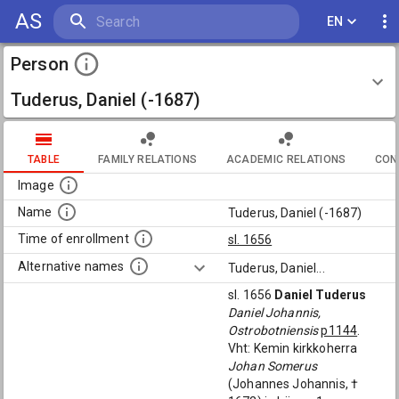
AS
EN
Person
Tuderus, Daniel (-1687)
TABLE
FAMILY RELATIONS
ACADEMIC RELATIONS
CON
Image
Name
Tuderus, Daniel (-1687)
Time of enrollment
sl. 1656
Alternative names
Tuderus, Daniel
...
sl. 1656
Daniel Tuderus
Daniel Johannis,
Ostrobotniensis
p1144
.
Vht: Kemin kirkkoherra
Johan Somerus
(Johannes Johannis, †