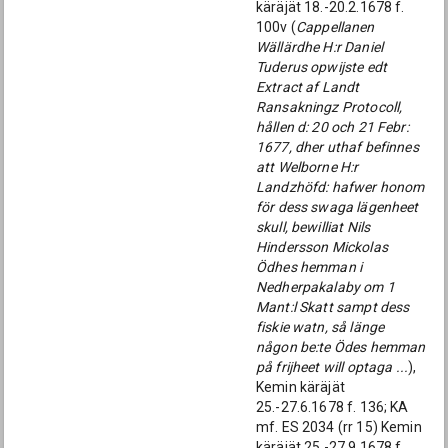
käräjät 18.-20.2.1678 f.
100v (
Cappellanen
Wällärdhe H:r Daniel
Tuderus opwijste edt
Extract af Landt
Ransakningz Protocoll,
hållen d: 20 och 21 Febr:
1677, dher uthaf befinnes
att Welborne H:r
Landzhöfd: hafwer honom
för dess swaga lägenheet
skull, bewilliat Nils
Hindersson Mickolas
Ödhes hemman i
Nedherpakalaby om 1
Mant:l Skatt sampt dess
fiskie watn, så länge
någon be:te Ödes hemman
på frijheet will optaga ...
),
Kemin käräjät
25.-27.6.1678 f. 136; KA
mf. ES 2034 (rr 15) Kemin
käräjät 25.-27.9.1678 f.