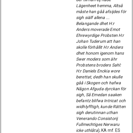
Lägenheet hemma, Altså
måste han gåå afsijdes för
sigh siälf allena ...
Belangande dhet H:r
Anders moverade Emot
Ehrewyrdige Probsten H:r
Johan Tuderum att han
skolle förhållit H:r Anders
dhet honom igenom hans
Swer moders som ähr
Probstens broders Sahl:
H:r Daniels Enckia wore
berettat, dedh han skulle
gåå i Skogen och hafwa
Någon Afguda dyrckan för
sigh, Så Emedan saaken
befantz blifwa Intricat och
widhlyfftigh, kunde Rätten
sigh derutinnan uthan
Venerando Consistorij
Fullmechtiges Nerwaru
icke uthlåta
); KA mf. ES