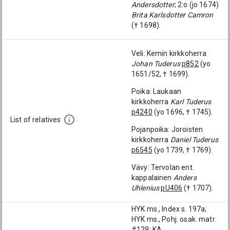
Andersdotter
; 2:o (jo 1674)
Brita Karlsdotter Camron
(† 1698).
Veli: Kemin kirkkoherra
Johan Tuderus
p852
(yo
1651/52, † 1699).
Poika: Laukaan
kirkkoherra
Karl Tuderus
p4240
(yo 1696, † 1745).
List of relatives
Pojanpoika: Joroisten
kirkkoherra
Daniel Tuderus
p6545
(yo 1739, † 1769).
Vävy: Tervolan ent.
kappalainen
Anders
Uhlenius
pU406
(† 1707).
HYK ms., Index s. 197a;
HYK ms., Pohj. osak. matr.
#129; KA