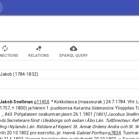
NECTIONS
RELATIONS
SPARQL QUERY
 Jakob (1784-1832)
Jakob Snellman
p11450
. * Kokkolassa (maaseurak.) 24.7.1784. Vht: 
1757, † 1800) ja hänen 1. puolisonsa
Katarina Sidensnöre
. Ylioppilas
 _ 843.
Pohjalaisen osakunnan jäsen 26.1.1801
[1801] Jacobus Snellma
ds Secreterare först i Uleåborgs och sedan i Åbo Län. TullDirecteur. Ref
ng i Nylands Län. Riddare af Kejserl. St. Annæ Ordens Andra och St. W
ti 20.10.1802 pro exercitio, pr.
Henrik Gabriel Porthan
p7834
. Tuomar