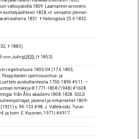
Karjalan läänin varalääninsihteeri 1805.
voon valtiopäivillä 1809. Laamannin arvonimi
esittelijäsihteeri 1828, vt. senaatin yleinen
varamaaherra 1831. † Helsingissä 25.4.1832.
32, † 1883).
49
von Julin
pU935
(† 1853).
rin registratuura 1803-04 (17.6.1803,
Ylioppilaiden opintosuoritus- ja
, Luettelo auskultanteista 1750-1896 #511. —
akunnan nimikirja III 1771-1808 (1948) #1608.
kildringar från Åbo akademi 1808-1828. SSLS
 puheenjohtajat, jäsenet ja virkamiehet 1809-
1921) s. 94-133 #98; J. Vallinkoski, Turun
d. ja toim. E. Kojonen, 1971) #4917.