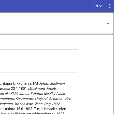
EN
Lohtajan kirkkoherra, FM
Johan Snellman
 Turussa 23.1.1801
[Snellman] Jacob.
n die XXVI Januarii Natus die XXIV Julii
erendarie Secreterare i Kejserl. Senaten. Vice
ladimirs Ordens 4:de Class. Dog 1832.
intutkinto 16.6.1803. Turun hovioikeuden