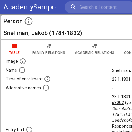
AcademySampo
Person
Snellman, Jakob (1784-1832)
TABLE
FAMILY RELATIONS
ACADEMIC RELATIONS
CON
Image
Name
Snellman,
Time of enrollment
23.1.1801
Alternative names
-
23.1.1801
p8002
(yo 
Ostrobotn.
1784. | Lan
Landshöfdi
Respondent
Entry text