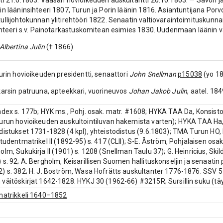
ti 21.6.1803. Vaasan hovioikeuden auskultantti 20.10.1803. — Savon ja 
in lääninsihteeri 1807, Turun ja Porin läänin 1816. Asiantuntijana Por
ullijohtokunnan ylitirehtööri 1822. Senaatin valtiovaraintoimituskunnan 
sihteeri s.v. Painotarkastuskomitean esimies 1830. Uudenmaan läänin 
Albertina Julin
(† 1866).
purin hovioikeuden presidentti, senaattori
John Snellman
p15038
(yo 18
karsin patruuna, apteekkari, vuorineuvos
Johan Jakob Julin
, aatel. 18
ndex s. 177b; HYK ms., Pohj. osak. matr. #1608; HYKA TAA Da, Konsisto
urun hovioikeuden auskultointiluvan hakemista varten); HYKA TAA Ha, 
distukset 1731-1828 (4 kpl), yhteistodistus (9.6.1803); TMA Turun HO
Studentmatrikel II (1892-95) s. 417 (CLII); S-E. Åström, Pohjalaisen os
olm, Sukukirja II (1901) s. 1208 (Snellman Taulu 37); G. Heinricius, S
 s. 92; A. Bergholm, Keisarillisen Suomen hallituskonseljin ja senaatin
) s. 382; H. J. Boström, Wasa Hofrätts auskultanter 1776-1876. SSV 5 (
väitöskirjat 1642-1828. HYKJ 30 (1962-66) #3215R; Sursillin suku (täy
matrikkeli 1640–1852