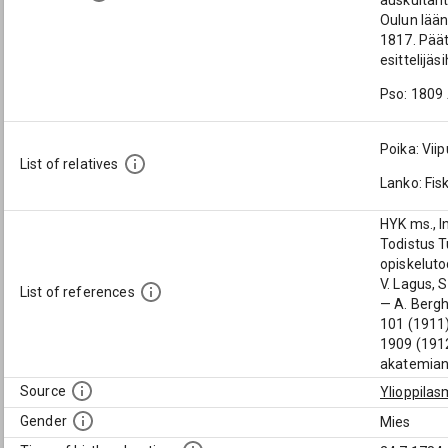
auskultant
Oulun lään
1817. Päät
esittelijä
Pso: 1809
Poika: Vii
List of relatives
Lanko: Fis
HYK ms., I
Todistus T
opiskeluto
V. Lagus, 
List of references
— A. Bergh
101 (1911)
1909 (1912
akatemian 
Source
Ylioppilas
Gender
Mies