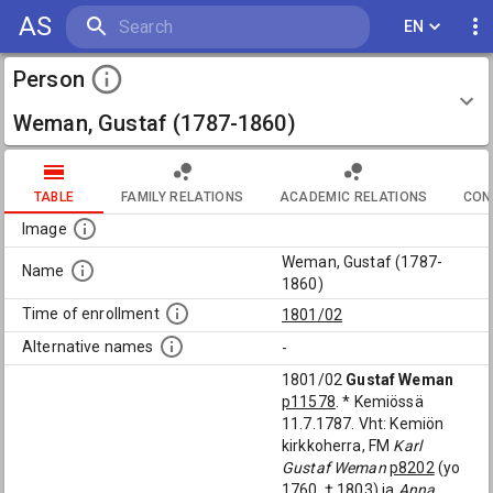
AS
EN
Person
Weman, Gustaf (1787-1860)
TABLE
FAMILY RELATIONS
ACADEMIC RELATIONS
CON
Image
Weman, Gustaf (1787-
Name
1860)
Time of enrollment
1801/02
Alternative names
-
1801/02
Gustaf Weman
p11578
. * Kemiössä
11.7.1787. Vht: Kemiön
kirkkoherra, FM
Karl
Gustaf Weman
p8202
(yo
1760, † 1803) ja
Anna