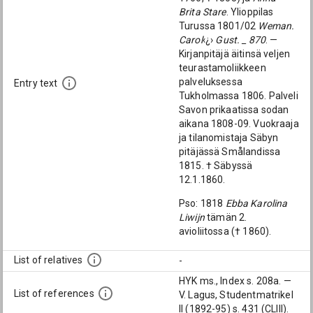
Brita Stare
. Ylioppilas
Turussa 1801/02
Weman.
Carol
‹¿›
Gust. _ 870
. —
Kirjanpitäjä äitinsä veljen
teurastamoliikkeen
palveluksessa
Entry text
Tukholmassa 1806. Palveli
Savon prikaatissa sodan
aikana 1808-09. Vuokraaja
ja tilanomistaja Säbyn
pitäjässä Smålandissa
1815. † Säbyssä
12.1.1860.
Pso: 1818
Ebba Karolina
Liwijn
tämän 2.
avioliitossa († 1860).
List of relatives
-
HYK ms., Index s. 208a. —
List of references
V. Lagus, Studentmatrikel
II (1892-95) s. 431 (CLIII).