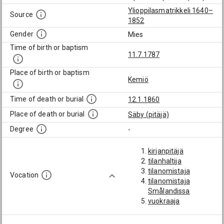
Ylioppilasmatrikkeli 1640–
Source
1852
Gender
Mies
Time of birth or baptism
11.7.1787
Place of birth or baptism
Kemiö
Time of death or burial
12.1.1860
Place of death or burial
Säby (pitäjä)
Degree
-
kirjanpitäjä
tilanhaltija
tilanomistaja
Vocation
tilanomistaja
Smålandissa
vuokraaja