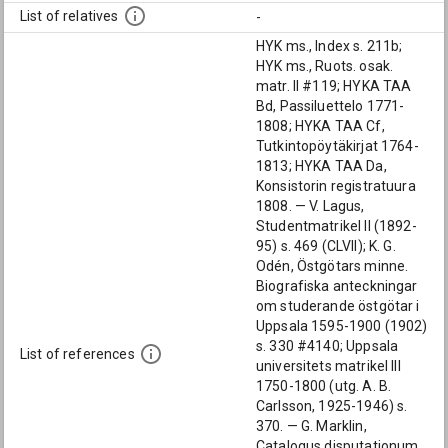
List of relatives
-
HYK ms., Index s. 211b;
HYK ms., Ruots. osak.
matr. II #119; HYKA TAA
Bd, Passiluettelo 1771-
1808; HYKA TAA Cf,
Tutkintopöytäkirjat 1764-
1813; HYKA TAA Da,
Konsistorin registratuura
1808. — V. Lagus,
Studentmatrikel II (1892-
95) s. 469 (CLVII); K. G.
Odén, Östgötars minne.
Biografiska anteckningar
om studerande östgötar i
Uppsala 1595-1900 (1902)
s. 330 #4140; Uppsala
List of references
universitets matrikel III
1750-1800 (utg. A. B.
Carlsson, 1925-1946) s.
370. — G. Marklin,
Catalogus disputationum