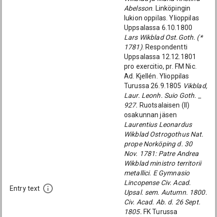
Abelsson
. Linköpingin
lukion oppilas. Ylioppilas
Uppsalassa 6.10.1800
Lars Wikblad Ost.Goth. (*
1781)
. Respondentti
Uppsalassa 12.12.1801
pro exercitio, pr. FM Nic.
Ad. Kjellén. Ylioppilas
Turussa 26.9.1805
Vikblad,
Laur. Leonh. Suio Goth. _
927.
Ruotsalaisen (II)
osakunnan jäsen
Laurentius Leonardus
Wikblad Ostrogothus Nat.
prope Norköping d. 30
Nov. 1781: Patre Andrea
Wikblad ministro territorii
metallici. E Gymnasio
Lincopense Civ. Acad.
Entry text
Upsal. sem. Autumn. 1800.
Civ. Acad. Ab. d. 26 Sept.
1805.
FK Turussa