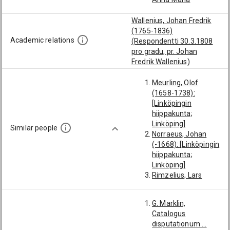
Wallenius, Johan Fredrik
(1765-1836)
Academic relations
(Respondentti 30.3.1808
pro gradu, pr. Johan
Fredrik Wallenius)
Meurling, Olof
(1658-1738):
[Linköpingin
hiippakunta;
Linköping]
Similar people
Norraeus, Johan
(-1668): [Linköpingin
hiippakunta;
Linköping]
Rimzelius, Lars
(-1694): [Linköpingin
hiippakunta;
G. Marklin,
Linköping]
Catalogus
Seminander, Lars
disputationum ...
(-1668):