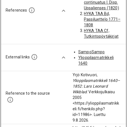
continuatus I. Disp.
[komministeri;
Upsalienses (1820)
Linköpingin
References
HYKA TAA Bd,
hiippakunta;
Passiluettelo 1771–
Linköping]
1808
Björling, Håkan
HYKA TAA Cf,
(1668-1748):
Tutkintopöytäkirjat
[Linköpingin
1764–1813
hiippakunta;
HYKA TAA Da,
Linköping;
SampoSampo
Konsistorin
Söderköping;
External links
Ylioppilasmatrikkeli
registratuura 1808
Åtvidaberg; Åtvid]
1640
J. Vallinkoski, Turun
Frostenius, Petter
akatemian
(1617-1668):
Yrjö Kotivuori,
väitöskirjat 1642–
[komministeri;
Ylioppilasmatrikkeli 1640–
1828. HYKJ 30
Linköpingin
1852: Lars Leonard
(1962–66)
hiippakunta;
Wikblad
. Verkkojulkaisu
J. Westerlund (†), J.
Reference to the source
Linköping;
2005
Setterdahl (†) och E.
Åtvidaberg; Åtvid]
<https://ylioppilasmatrikk
Meurling, Linköpings
eli.fi/henkilo.php?
stifts herdaminne
id=11986>. Luettu
IV:1–2 (1920–33)
9.8.2026.
K. G. Odén,