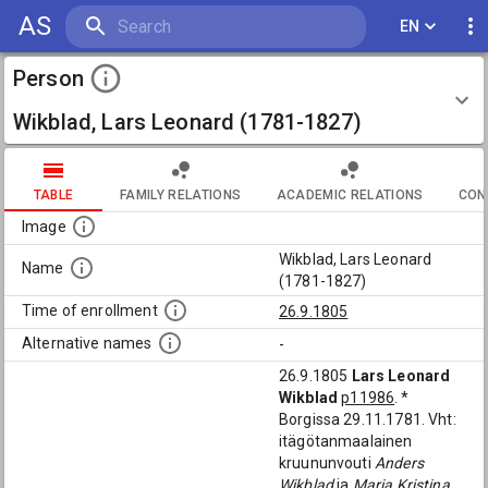
AS
EN
Person
Wikblad, Lars Leonard (1781-1827)
TABLE
FAMILY RELATIONS
ACADEMIC RELATIONS
CON
Image
Wikblad, Lars Leonard
Name
(1781-1827)
Time of enrollment
26.9.1805
Alternative names
-
26.9.1805
Lars Leonard
Wikblad
p11986
. *
Borgissa 29.11.1781. Vht:
itägötanmaalainen
kruununvouti
Anders
Wikblad
ja
Maria Kristina