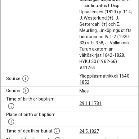
... continuatus I. Disp.
Upsalienses (1820) p. 114;
J. Westerlund (†), J.
Setterdahl (†) och E.
Meurling, Linköpings stifts
herdaminne IV:1-2 (1920-
33) s. b. 358; J. Vallinkoski,
Turun akatemian
väitöskirjat 1642-1828.
HYKJ 30 (1962-66)
#4126R.
Ylioppilasmatrikkeli 1640–
Source
1852
Gender
Mies
Time of birth or baptism
29.11.1781
Place of birth or baptism
-
Time of death or burial
24.5.1827