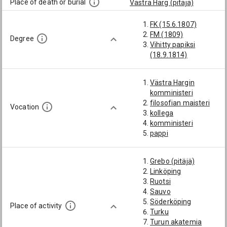
Place of death or burial
Västra Harg (pitäjä)
FK (15.6.1807)
FM (1809)
Degree
Vihitty papiksi
(18.9.1814)
Västra Hargin
komministeri
filosofian maisteri
Vocation
kollega
komministeri
pappi
Grebo (pitäjä)
Linköping
Ruotsi
Sauvo
Söderköping
Place of activity
Turku
Turun akatemia