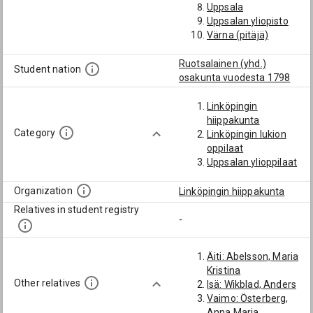
Uppsala
Uppsalan yliopisto
Värna (pitäjä)
Västra Harg (pitäjä)
Ruotsalainen (yhd.)
Student nation
osakunta vuodesta 1798
Linköpingin
hiippakunta
Category
Linköpingin lukion
oppilaat
Uppsalan ylioppilaat
Organization
Linköpingin hiippakunta
Relatives in student registry
-
Äiti: Abelsson, Maria
Kristina
Other relatives
Isä: Wikblad, Anders
Vaimo: Österberg,
Anna Maria