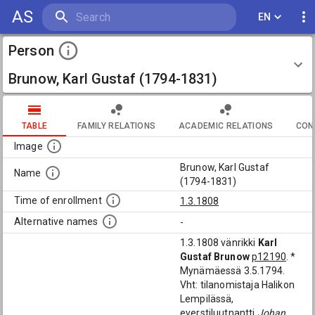
AS
EN
Person
Brunow, Karl Gustaf (1794-1831)
TABLE
FAMILY RELATIONS
ACADEMIC RELATIONS
CON
Image
Brunow, Karl Gustaf
Name
(1794-1831)
Time of enrollment
1.3.1808
Alternative names
-
1.3.1808 vänrikki
Karl
Gustaf Brunow
p12190
. *
Mynämäessä 3.5.1794.
Vht: tilanomistaja Halikon
Lempilässä,
everstiluutnantti
Johan