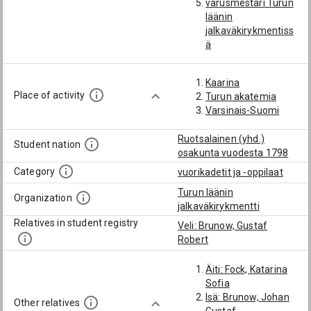
varusmestari Turun
läänin
jalkaväkirykmentiss
ä
vuorikadetti
vänrikki
Kaarina
Place of activity
Turun akatemia
Varsinais-Suomi
Ruotsalainen (yhd.)
Student nation
osakunta vuodesta 1798
Category
vuorikadetit ja -oppilaat
Turun läänin
Organization
jalkaväkirykmentti
Relatives in student registry
Veli: Brunow, Gustaf
Robert
Äiti: Fock, Katarina
Sofia
Isä: Brunow, Johan
Other relatives