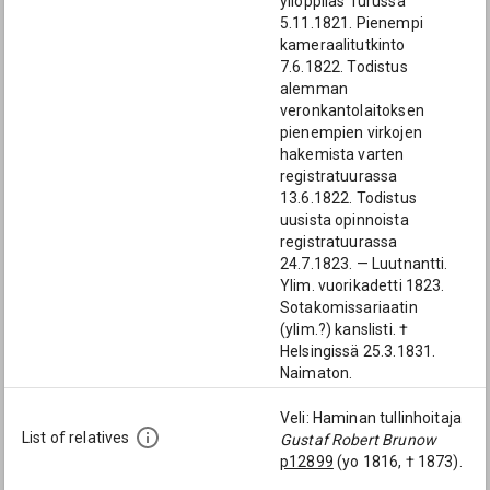
ylioppilas Turussa
5.11.1821. Pienempi
kameraalitutkinto
7.6.1822. Todistus
alemman
veronkantolaitoksen
pienempien virkojen
hakemista varten
registratuurassa
13.6.1822. Todistus
uusista opinnoista
registratuurassa
24.7.1823. — Luutnantti.
Ylim. vuorikadetti 1823.
Sotakomissariaatin
(ylim.?) kanslisti. †
Helsingissä 25.3.1831.
Naimaton.
Veli: Haminan tullinhoitaja
List of relatives
Gustaf Robert Brunow
p12899
(yo 1816, † 1873).