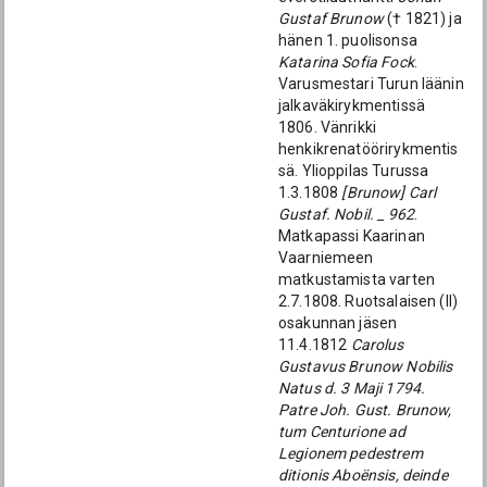
Gustaf Brunow
(† 1821) ja
hänen 1. puolisonsa
Katarina Sofia Fock
.
Varusmestari Turun läänin
jalkaväkirykmentissä
1806. Vänrikki
henkikrenatöörirykmentis
sä. Ylioppilas Turussa
1.3.1808
[Brunow] Carl
Gustaf. Nobil. _ 962
.
Matkapassi Kaarinan
Vaarniemeen
matkustamista varten
2.7.1808. Ruotsalaisen (II)
osakunnan jäsen
11.4.1812
Carolus
Gustavus Brunow Nobilis
Natus d. 3 Maji 1794.
Patre Joh. Gust. Brunow,
tum Centurione ad
Legionem pedestrem
ditionis Aboënsis, deinde