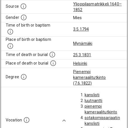
Ylioppilasmatrikkeli 1640–
Source
1852
Gender
Mies
Time of birth or baptism
3.5.1794
Place of birth or baptism
Mynämäki
Time of death or burial
25.3.1831
Place of death or burial
Helsinki
Pienempi
Degree
kameraalitutkinto
(7.6.1822)
kanslisti
luutnantti
pienempi
kameraalitutkinto
sotakomissariaatin
Vocation
kanslisti