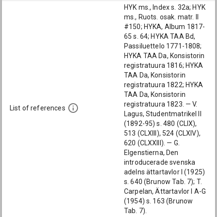
HYK ms., Index s. 32a; HYK
ms., Ruots. osak. matr. II
#150; HYKA, Album 1817-
65 s. 64; HYKA TAA Bd,
Passiluettelo 1771-1808;
HYKA TAA Da, Konsistorin
registratuura 1816; HYKA
TAA Da, Konsistorin
registratuura 1822; HYKA
TAA Da, Konsistorin
registratuura 1823. — V.
List of references
Lagus, Studentmatrikel II
(1892-95) s. 480 (CLIX),
513 (CLXIII), 524 (CLXIV),
620 (CLXXIII). — G.
Elgenstierna, Den
introducerade svenska
adelns ättartavlor I (1925)
s. 640 (Brunow Tab. 7); T.
Carpelan, Ättartavlor I A-G
(1954) s. 163 (Brunow
Tab. 7).