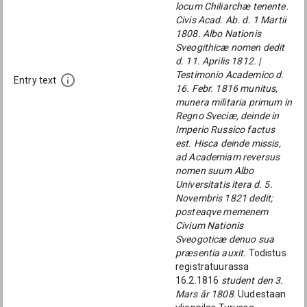
locum Chiliarchæ tenente.
Civis Acad. Ab. d. 1 Martii
1808. Albo Nationis
Sveogithicæ nomen dedit
d. 11. Aprilis 1812. |
Testimonio Academico d.
Entry text
16. Febr. 1816 munitus,
munera militaria primum in
Regno Sveciæ, deinde in
Imperio Russico factus
est. Hisca deinde missis,
ad Academiam reversus
nomen suum Albo
Universitatis itera d. 5.
Novembris 1821 dedit;
posteaqve memenem
Civium Nationis
Sveogoticæ denuo sua
præsentia auxit.
Todistus
registratuurassa
16.2.1816
student den 3.
Mars år 1808
. Uudestaan