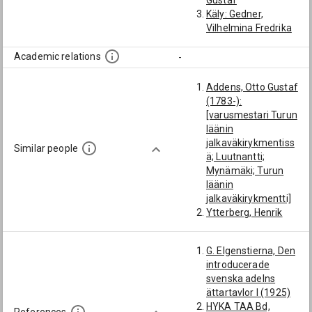
Gustaf
Käly: Gedner,
Vilhelmina Fredrika
Academic relations
-
Addens, Otto Gustaf
(1783-):
[varusmestari Turun
läänin
jalkaväkirykmentiss
Similar people
ä; Luutnantti;
Mynämäki; Turun
läänin
jalkaväkirykmentti]
Ytterberg, Henrik
(1784-1857):
[varusmestari Turun
G. Elgenstierna, Den
läänin
introducerade
jalkaväkirykmentiss
svenska adelns
ä; Turun läänin
ättartavlor I (1925)
jalkaväkirykmentti]
HYKA TAA Bd,
Rungius, Fredrik