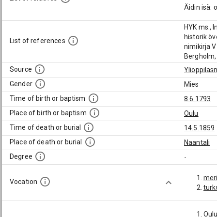
Äidin isä:
HYK ms., In
historik ö
List of references
nimikirja 
Bergholm, 
Source
Ylioppilas
Gender
Mies
Time of birth or baptism
8.6.1793
Place of birth or baptism
Oulu
Time of death or burial
14.5.1859
Place of death or burial
Naantali
Degree
-
mer
Vocation
turk
Oulu