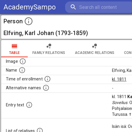
AcademySampo
Person
Elfving, Karl Johan (1793-1859)
TABLE
FAMILY RELATIONS
ACADEMIC RELATIONS
CON
Image
Name
Elfving, K
Time of enrollment
kl. 1811
Alternative names
-
kl. 1811
Ka
Sovelius
. 
Entry text
Pohjalais
Turussa. †
Isän isä: 
List of relatives