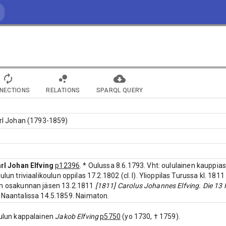
NECTIONS
RELATIONS
SPARQL QUERY
arl Johan (1793-1859)
rl Johan Elfving
p12396
. * Oulussa 8.6.1793. Vht: oululainen kauppia
Oulun triviaalikoulun oppilas 17.2.1802 (cl. I). Ylioppilas Turussa kl. 181
en osakunnan jäsen 13.2.1811
[1811] Carolus Johannes Elfving. Die 13 F
 Naantalissa 14.5.1859. Naimaton.
Oulun kappalainen
Jakob Elfving
p5750
(yo 1730, † 1759).