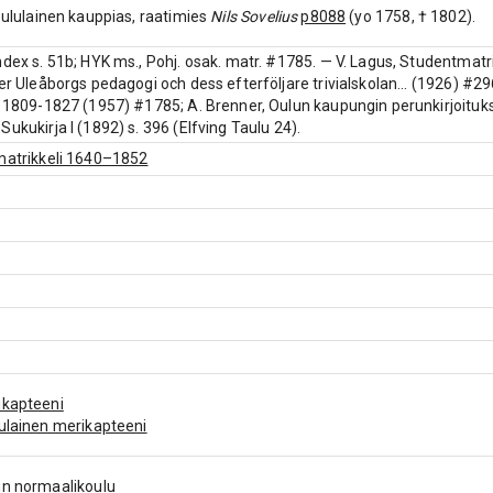
 oululainen kauppias, raatimies
Nils Sovelius
p8088
(yo 1758, † 1802).
dex s. 51b; HYK ms., Pohj. osak. matr. #1785. — V. Lagus, Studentmatrike
ver Uleåborgs pedagogi och dess efterföljare trivialskolan... (1926) #2
V 1809-1827 (1957) #1785; A. Brenner, Oulun kaupungin perunkirjoitu
Sukukirja I (1892) s. 396 (Elfving Taulu 24).
matrikkeli 1640–1852
ikapteeni
ulainen merikapteeni
n normaalikoulu