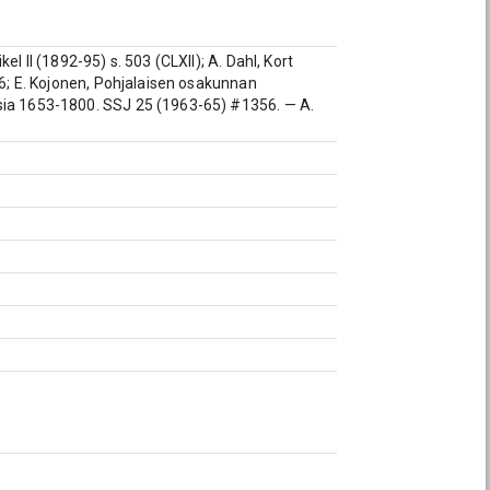
l II (1892-95) s. 503 (CLXII); A. Dahl, Kort
96; E. Kojonen, Pohjalaisen osakunnan
ksia 1653-1800. SSJ 25 (1963-65) #1356. — A.