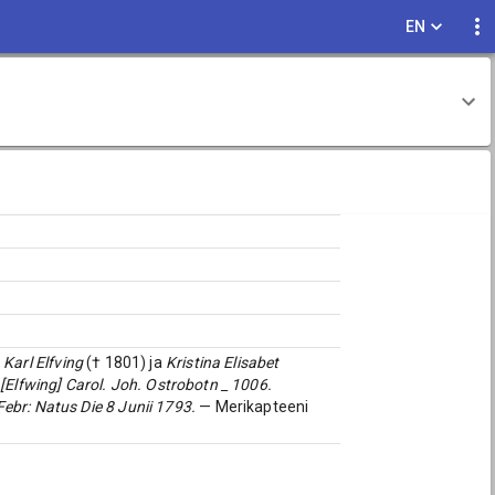
EN
s
Karl Elfving
(† 1801) ja
Kristina Elisabet
1
[Elfwing] Carol. Joh. Ostrobotn _ 1006.
ebr: Natus Die 8 Junii 1793.
— Merikapteeni