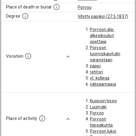
Place of death or burial
Porvoo
Degree
Vihitty papiksi (27.5.1837)
Porvoon ala-
alkeiskoulun
opettaja
Porvoon
tuomiokapitulin
Vocation
varanotaari
pappi
rehtori
vt. kollega
välisaarnaaja
Kuopion lyseo
Luumäki
Porvoo
Place of activity
Porvoon
hiippakunta
Porvoon lukio