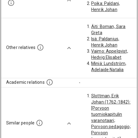
Poika: Paldani,
Henrik Johan
Äiti: Boman, Sara
Greta
Isä: Paldanius,
Henrik Johan
Other relatives
Vaimo: Appelqvist,
Hedvig Elisabet
Miniä: Lundström,
Adelaide Natalia
Academic relations
-
Slottman, Erik
Johan (1762-1842):
[Porvoon
tuomiokapitulin
varanotaari;
Similar people
Porvoon pedagogio;
Porvoon