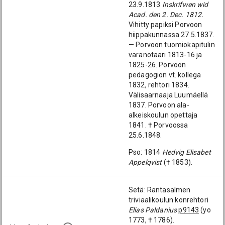
23.9.1813
Inskrifwen wid
Acad. den 2. Dec. 1812.
Vihitty papiksi Porvoon
hiippakunnassa 27.5.1837.
— Porvoon tuomiokapitulin
varanotaari 1813-16 ja
1825-26. Porvoon
pedagogion vt. kollega
1832, rehtori 1834.
Välisaarnaaja Luumäellä
1837. Porvoon ala-
alkeiskoulun opettaja
1841. † Porvoossa
25.6.1848.
Pso: 1814
Hedvig Elisabet
Appelqvist
(† 1853).
Setä: Rantasalmen
triviaalikoulun konrehtori
Elias Paldanius
p9143
(yo
1773, † 1786).