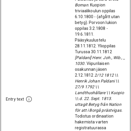
Boman
. Kuopion
triviaalikoulun oppilas
6.10.1800 - (afgått utan
betyg). Porvoon lukion
oppilas 3.2.1808 -
19.6.1811.
Pääsykuulustelu
28.11.1812. Ylioppilas
Turussa 30.11.1812
[Paldani] Henr. Joh., Wib., _
1030.
Viipurilaisen
osakunnan jäsen
2.12.1812
2/12 1812 \\
Henrik Johan Paldani \\
27/9 1792 \\
Landthushållare \\ Kuopio
\\ d. 22. Sept. 1813.
Entry text
uttagit Betyg från Nation
för att i Borgå prästvigas.
Todistus ordinaation
hakemista varten
registratuurassa