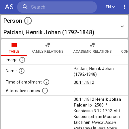
AS
EN
Person
Paldani, Henrik Johan (1792-1848)
TABLE
FAMILY RELATIONS
ACADEMIC RELATIONS
CON
Image
Paldani, Henrik Johan
Name
(1792-1848)
Time of enrollment
30.11.1812
Alternative names
-
30.11.1812
Henrik Johan
Paldani
p12588
. *
Kuopiossa 3.12.1792. Vht:
Kuopion pitäjän Muuruen
talollinen
Henrik Johan
Paldanius
ja
Sara Greta