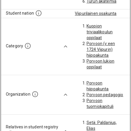
Turun akatemia
Student nation
Viipurilainen osakunta
Kuopion
triviaalikoulun
oppilaat
Porvoon (v:een
Category
1724 Viipurin)
hiippakunta
Porvoon lukion
oppilaat
Porvoon
hiippakunta
Organization
Porvoon pedagogio
Porvoon
tuomiokapituli
Setä: Paldanius,
Relatives in student registry
Elias