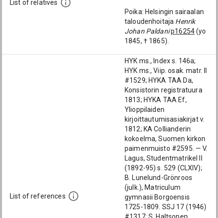
List of relatives
Poika: Helsingin sairaalan
taloudenhoitaja
Henrik
Johan Paldani
p16254
(yo
1845, † 1865).
HYK ms., Index s. 146a;
HYK ms., Viip. osak. matr. II
#1529; HYKA TAA Da,
Konsistorin registratuura
1813; HYKA TAA Ef,
Ylioppilaiden
kirjoittautumisasiakirjat v.
1812; KA Collianderin
kokoelma, Suomen kirkon
paimenmuisto #2595. — V.
Lagus, Studentmatrikel II
(1892-95) s. 529 (CLXIV);
B. Lunelund-Grönroos
(julk.), Matriculum
List of references
gymnasii Borgoensis
1725-1809. SSJ 17 (1946)
#1317; S. Haltsonen