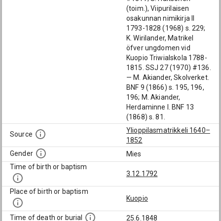
(toim.), Viipurilaisen
osakunnan nimikirja II
1793-1828 (1968) s. 229;
K. Wirilander, Matrikel
öfver ungdomen vid
Kuopio Triwialskola 1788-
1815. SSJ 27 (1970) #136.
— M. Akiander, Skolverket.
BNF 9 (1866) s. 195, 196,
196; M. Akiander,
Herdaminne I. BNF 13
(1868) s. 81.
Ylioppilasmatrikkeli 1640–
Source
1852
Gender
Mies
Time of birth or baptism
3.12.1792
Place of birth or baptism
Kuopio
Time of death or burial
25.6.1848