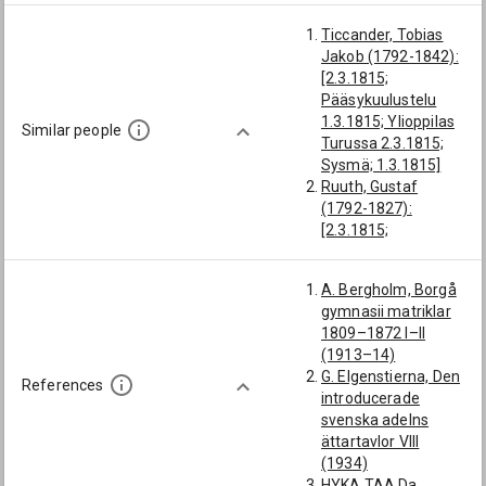
Ticcander, Tobias
Jakob (1792-1842):
[2.3.1815;
Pääsykuulustelu
1.3.1815; Ylioppilas
Similar people
Turussa 2.3.1815;
Sysmä; 1.3.1815]
Ruuth, Gustaf
(1792-1827):
[2.3.1815;
Pääsykuulustelu
1.3.1815; Ylioppilas
A. Bergholm, Borgå
Turussa 2.3.1815;
gymnasii matriklar
Viipurilaisen
1809–1872 I–II
osakunnan jäsen
(1913–14)
4.3.1815; 4.3.1815]
G. Elgenstierna, Den
Ticcander, Anders
References
introducerade
David (1796-1868):
svenska adelns
[Turun hovioikeuden
ättartavlor VIII
auskultantti
(1934)
20.6.1817;
HYKA TAA Da,