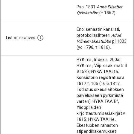
Pso: 1831
Anna Elisabet
Qvickström
(† 1867).
Eno: senaatin kanslisti,
protokollasihteeri
Adolf
List of relatives
Vilhelm Ekestubbe
p11003
(yo 1796, † 1816).
HYK ms., Index s. 200a;
HYK ms., Viip. osak. matr. II
#1587; HYKA TAA Da,
Konsistorin registratuura
1817 f. 106 (16.6.1817,
Todistus oikeuslaitoksen
palvelukseen pyrkimistä
varten); HYKA TAA Ef,
Ylioppilaiden
kirjoittautumisasiakirjat v.
1815; HYKA TAA He,
Ekestubben rahaston
stipendihakemukset