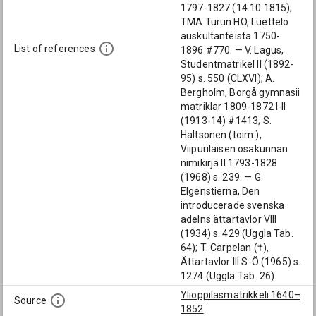
1797-1827 (14.10.1815);
TMA Turun HO, Luettelo
auskultanteista 1750-
List of references
1896 #770. — V. Lagus,
Studentmatrikel II (1892-
95) s. 550 (CLXVI); A.
Bergholm, Borgå gymnasii
matriklar 1809-1872 I-II
(1913-14) #1413; S.
Haltsonen (toim.),
Viipurilaisen osakunnan
nimikirja II 1793-1828
(1968) s. 239. — G.
Elgenstierna, Den
introducerade svenska
adelns ättartavlor VIII
(1934) s. 429 (Uggla Tab.
64); T. Carpelan (†),
Ättartavlor III S-Ö (1965) s.
1274 (Uggla Tab. 26).
Ylioppilasmatrikkeli 1640–
Source
1852