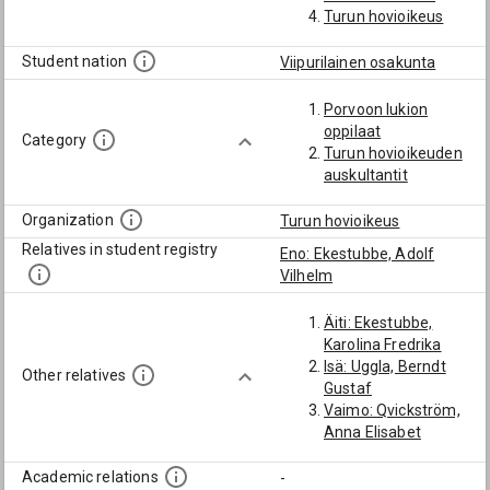
Turun hovioikeus
Student nation
Viipurilainen osakunta
Porvoon lukion
oppilaat
Category
Turun hovioikeuden
auskultantit
Organization
Turun hovioikeus
Relatives in student registry
Eno: Ekestubbe, Adolf
Vilhelm
Äiti: Ekestubbe,
Karolina Fredrika
Isä: Uggla, Berndt
Other relatives
Gustaf
Vaimo: Qvickström,
Anna Elisabet
Academic relations
-