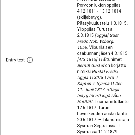
Porvoon lukion oppilas
4.12.1811 - 13.12.1814
(skiljebetyg).
Pääsykuulustelu 1.3.1815.
Ylioppilas Turussa
2.3.1815
[Uggla] Gust.
Fredr. Nob. Wiburg. _
1056.
Viipurilaisen
osakunnan jäsen 4.3.1815
[4/3 1815] \\
‹Etunimet
Entry text
Berndt Gustaf
on korjattu
nimiksi
Gustaf Fredr.
›
Uggla \\ 30/8 1795 \\
Kapten \\ Sysmä \\ Den
11. Junii 1817. uttagit
betyg för att ingå i Åbo
HofRätt.
Tuomarintutkinto
12.6.1817. Turun
hovioikeuden auskultantti
20.6.1817. — Tilanomistaja
Sysmän Seppälässä. †
Sysmässä 11.2.1879.