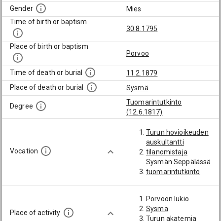
Gender
Mies
Time of birth or baptism
30.8.1795
Place of birth or baptism
Porvoo
Time of death or burial
11.2.1879
Place of death or burial
Sysmä
Tuomarintutkinto
Degree
(12.6.1817)
Turun hovioikeuden
auskultantti
Vocation
tilanomistaja
Sysmän Seppälässä
tuomarintutkinto
Porvoon lukio
Sysmä
Place of activity
Turun akatemia