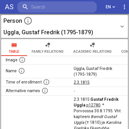
AS
EN
Person
Uggla, Gustaf Fredrik (1795-1879)
TABLE
FAMILY RELATIONS
ACADEMIC RELATIONS
CON
Image
Uggla, Gustaf Fredrik
Name
(1795-1879)
Time of enrollment
2.3.1815
Alternative names
-
2.3.1815
Gustaf Fredrik
Uggla
p12780
. *
Porvoossa 30.8.1795. Vht:
kapteeni
Berndt Gustaf
Uggla
(† 1810) ja
Karolina
Fredrika Ekestubbe
.