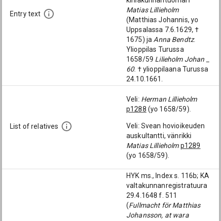
kihlakunnantuomari
Matias Lillieholm
Entry text
(Matthias Johannis, yo
Uppsalassa 7.6.1629, †
1675) ja
Anna Bendtz
.
Ylioppilas Turussa
1658/59
Lilieholm Johan _
60
. † ylioppilaana Turussa
24.10.1661.
Veli:
Herman Lillieholm
p1288
(yo 1658/59).
Veli: Svean hovioikeuden
List of relatives
auskultantti, vänrikki
Matias Lillieholm
p1289
(yo 1658/59).
HYK ms., Index s. 116b; KA
valtakunnanregistratuura
29.4.1648 f. 511
(
Fullmacht för Matthias
Johansson, at wara