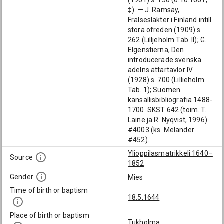
(1901) s. 150 (6.10.1661,
‡). — J. Ramsay,
Frälsesläkter i Finland intill
stora ofreden (1909) s.
262 (Lilljeholm Tab. II); G.
Elgenstierna, Den
introducerade svenska
adelns ättartavlor IV
(1928) s. 700 (Lillieholm
Tab. 1); Suomen
kansallisbibliografia 1488-
1700. SKST 642 (toim. T.
Laine ja R. Nyqvist, 1996)
#4003 (ks. Melander
#452).
Ylioppilasmatrikkeli 1640–
Source
1852
Gender
Mies
Time of birth or baptism
18.5.1644
Place of birth or baptism
Tukholma