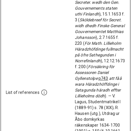
Secreter. wedh den Gen.
Gouvernements staten
uthi Finlandh
), 15.1.1653 f.
3 (
Sköldebreef för Secret.
widh dhedh Finske General
Gouvernementet Matthias
Johansson
), 2.7.1655 f.
220 (
För Math. Lillieholm
Häradzhöfdinge fullmacht
på öfre Sathegunden i
Norrefinlandh
), 12.12.1673
f. 200 (
Försäkring för
Assessoren Daniel
Gyllenstolpe
p743
att fåå
wara Häradzhöffdinge i
Satagunda häradh effter
List of references
Lillieholms dödh
). — V.
Lagus, Studentmatrikel I
(1889-91) s. 78 (XIX); R.
Hausen (utg.), Utdrag ur
Åbo domkyrkas
räkenskaper 1634-1700