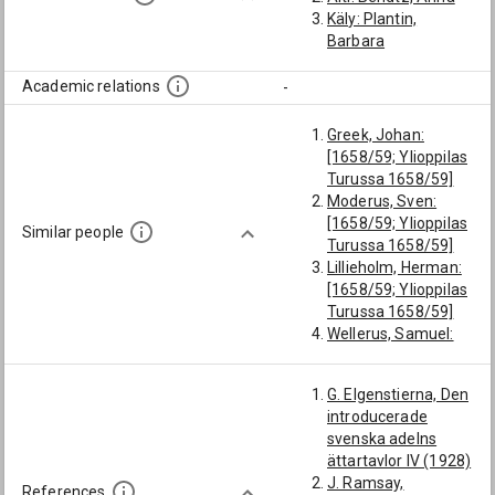
Käly: Plantin,
Barbara
Academic relations
-
Greek, Johan:
[1658/59; Ylioppilas
Turussa 1658/59]
Moderus, Sven:
[1658/59; Ylioppilas
Similar people
Turussa 1658/59]
Lillieholm, Herman:
[1658/59; Ylioppilas
Turussa 1658/59]
Wellerus, Samuel:
[1658/59; Ylioppilas
Turussa 1658/59]
G. Elgenstierna, Den
Hotzelius, Petter:
introducerade
[1658/59]
svenska adelns
Laurinus, Sigfrid:
ättartavlor IV (1928)
[1658/59]
J. Ramsay,
Orlander, Petter:
References