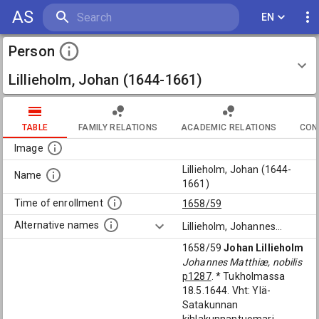
AS
EN
Person
Lillieholm, Johan (1644-1661)
TABLE
FAMILY RELATIONS
ACADEMIC RELATIONS
CON
Image
Lillieholm, Johan (1644-
Name
1661)
Time of enrollment
1658/59
Alternative names
Lillieholm, Johannes
...
1658/59
Johan Lillieholm
Johannes Matthiæ, nobilis
p1287
. * Tukholmassa
18.5.1644. Vht: Ylä-
Satakunnan