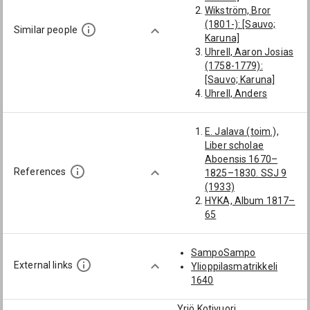
Wikström, Bror
(1801-): [Sauvo;
Similar people
Karuna]
Uhrell, Aaron Josias
(1758-1779):
[Sauvo; Karuna]
Uhrell, Anders
(1760-1808):
[Sauvo; Karuna]
E. Jalava (toim.),
Bergström, Simon
Liber scholae
(1737-1798):
Aboensis 1670–
[Sauvo; Karuna]
References
1825–1830. SSJ 9
Malm, Uno August
(1933)
(1874-1892):
HYKA, Album 1817–
[Sauvo; Karuna]
65
SampoSampo
External links
Ylioppilasmatrikkeli
1640
Yrjö Kotivuori,