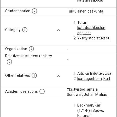
katedraalikoulu
Student nation
Turkulainen osakunta
Turun
katedraalikoulun
Category
oppilaat
Yksityistodistukset
Organization
-
Relatives in student registry
-
Äiti: Karlsdotter, Lisa
Other relatives
Isä: Lagerholm, Karl
Yksityistod. antaja:
Academic relations
Sundwall, Johan Matias
Beckman, Karl
(1714-): [Sauvo;
Karuna]