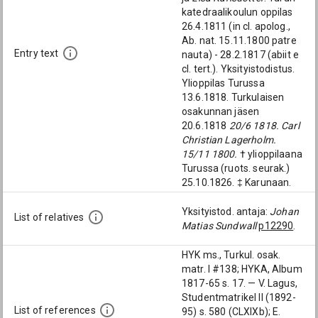
katedraalikoulun oppilas
26.4.1811 (in cl. apolog.,
Ab. nat. 15.11.1800 patre
Entry text
nauta) - 28.2.1817 (abiit e
cl. tert.). Yksityistodistus.
Ylioppilas Turussa
13.6.1818. Turkulaisen
osakunnan jäsen
20.6.1818
20/6 1818. Carl
Christian Lagerholm.
15/11 1800.
† ylioppilaana
Turussa (ruots. seurak.)
25.10.1826. ‡ Karunaan.
Yksityistod. antaja:
Johan
List of relatives
Matias Sundwall
p12290
.
HYK ms., Turkul. osak.
matr. I #138; HYKA, Album
1817-65 s. 17. — V. Lagus,
Studentmatrikel II (1892-
List of references
95) s. 580 (CLXIXb); E.