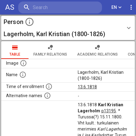
AS
EN
Person
Lagerholm, Karl Kristian (1800-1826)
TABLE
FAMILY RELATIONS
ACADEMIC RELATIONS
CON
Image
Lagerholm, Karl Kristian
Name
(1800-1826)
Time of enrollment
13.6.1818
Alternative names
-
13.6.1818
Karl Kristian
Lagerholm
p13195
. *
Turussa(?) 15.11.1800.
Vht luult.: turkulainen
merimies
Karl Lagerholm
ja
Lisa Karlsdotter
. Turun