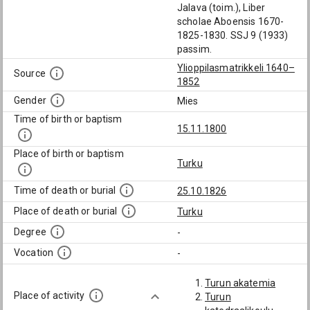
Jalava (toim.), Liber
scholae Aboensis 1670-
1825-1830. SSJ 9 (1933)
passim.
Ylioppilasmatrikkeli 1640–
Source
1852
Gender
Mies
Time of birth or baptism
15.11.1800
Place of birth or baptism
Turku
Time of death or burial
25.10.1826
Place of death or burial
Turku
Degree
-
Vocation
-
Turun akatemia
Place of activity
Turun