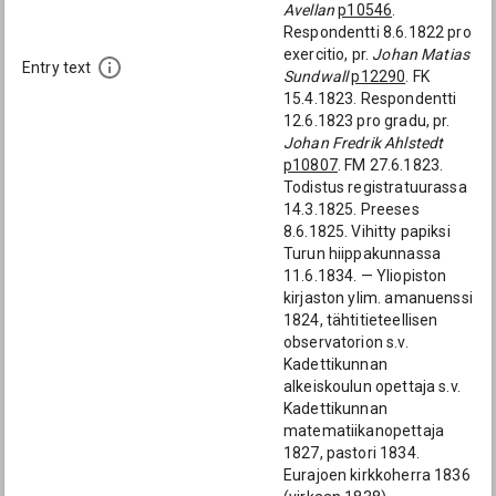
Avellan
p10546
.
Respondentti 8.6.1822 pro
exercitio, pr.
Johan Matias
Entry text
Sundwall
p12290
. FK
15.4.1823. Respondentti
12.6.1823 pro gradu, pr.
Johan Fredrik Ahlstedt
p10807
. FM 27.6.1823.
Todistus registratuurassa
14.3.1825. Preeses
8.6.1825. Vihitty papiksi
Turun hiippakunnassa
11.6.1834. — Yliopiston
kirjaston ylim. amanuenssi
1824, tähtitieteellisen
observatorion s.v.
Kadettikunnan
alkeiskoulun opettaja s.v.
Kadettikunnan
matematiikanopettaja
1827, pastori 1834.
Eurajoen kirkkoherra 1836