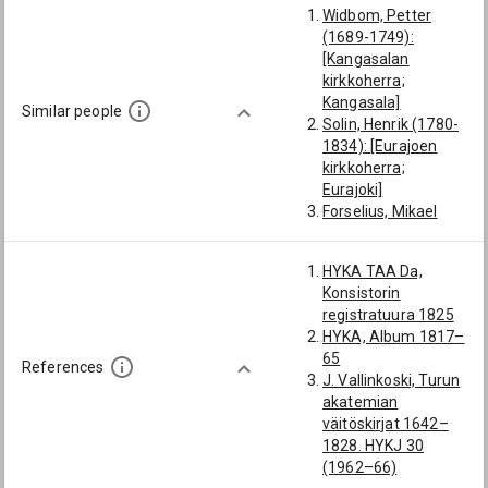
Widbom, Petter
Emanuel :
(1689-1749):
Respondentti
[Kangasalan
8.6.1825 pro
kirkkoherra;
exercitio, pr. Henrik
Kangasala]
Tallqvist
Similar people
Solin, Henrik (1780-
Sundwall, Johan
1834): [Eurajoen
Matias (1793-1843)
kirkkoherra;
(Respondentti
Eurajoki]
8.6.1822 pro
Forselius, Mikael
exercitio, pr. Johan
(1705-1772):
Matias Sundwall)
[Eurajoen
Yksityistod. saaja:
HYKA TAA Da,
kirkkoherra;
Nordlund, Karl
Konsistorin
Eurajoki]
Gustaf
registratuura 1825
Tackou, Matias
HYKA, Album 1817–
(1690-1748):
65
[Eurajoen
References
J. Vallinkoski, Turun
kirkkoherra;
akatemian
Eurajoki;
väitöskirjat 1642–
Punkalaidun]
1828. HYKJ 30
Molin, Gustaf (1811-
(1962–66)
1882): [Eurajoen