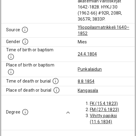
akatemian väitöskirjat
1642-1828. HYKJ 30
(1962-66) #92R, 208R,
3657R, 3833P.
Ylioppilasmatrikkeli 1640–
Source
1852
Gender
Mies
Time of birth or baptism
24.4.1804
Place of birth or baptism
Punkalaidun
Time of death or burial
8.8.1854
Place of death or burial
Kangasala
FK (15.4.1823)
FM (27.6.1823)
Degree
Vihitty papiksi
(11.6.1834)