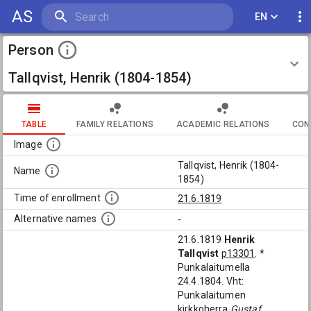
AS
EN
Person
Tallqvist, Henrik (1804-1854)
TABLE
FAMILY RELATIONS
ACADEMIC RELATIONS
CON
Image
Tallqvist, Henrik (1804-
Name
1854)
Time of enrollment
21.6.1819
Alternative names
-
21.6.1819
Henrik
Tallqvist
p13301
. *
Punkalaitumella
24.4.1804. Vht:
Punkalaitumen
kirkkoherra
Gustaf