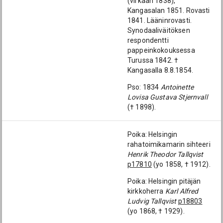
(virkaan 1838),
Kangasalan 1851. Rovasti
1841. Lääninrovasti.
Synodaaliväitöksen
respondentti
pappeinkokouksessa
Turussa 1842. †
Kangasalla 8.8.1854.
Pso: 1834
Antoinette
Lovisa Gustava Stjernvall
(† 1898).
Poika: Helsingin
rahatoimikamarin sihteeri
Henrik Theodor Tallqvist
p17810
(yo 1858, † 1912).
Poika: Helsingin pitäjän
kirkkoherra
Karl Alfred
Ludvig Tallqvist
p18803
(yo 1868, † 1929).