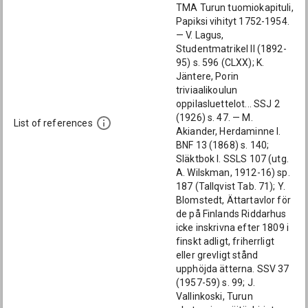
TMA Turun tuomiokapituli,
Papiksi vihityt 1752-1954.
— V. Lagus,
Studentmatrikel II (1892-
95) s. 596 (CLXX); K.
Jäntere, Porin
triviaalikoulun
oppilasluettelot... SSJ 2
(1926) s. 47. — M.
List of references
Akiander, Herdaminne I.
BNF 13 (1868) s. 140;
Släktbok I. SSLS 107 (utg.
A. Wilskman, 1912-16) sp.
187 (Tallqvist Tab. 71); Y.
Blomstedt, Ättartavlor för
de på Finlands Riddarhus
icke inskrivna efter 1809 i
finskt adligt, friherrligt
eller grevligt stånd
upphöjda ätterna. SSV 37
(1957-59) s. 99; J.
Vallinkoski, Turun