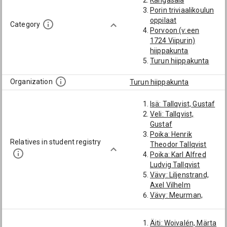
Kangasala
Porin triviaalikoulun
oppilaat
Category
Porvoon (v:een
1724 Viipurin)
hiippakunta
Turun hiippakunta
Organization
Turun hiippakunta
Isä: Tallqvist, Gustaf
Veli: Tallqvist,
Gustaf
Poika: Henrik
Relatives in student registry
Theodor Tallqvist
Poika: Karl Alfred
Ludvig Tallqvist
Vävy: Liljenstrand,
Axel Vilhelm
Vävy: Meurman,
Agathon
Pojanpoika:
Äiti: Woivalén, Märta
Tallqvist, Klas