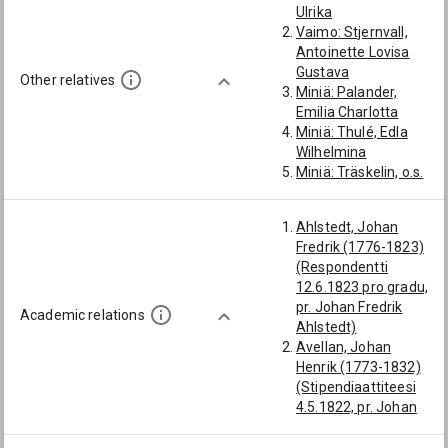
Ulrika
August
Vaimo: Stjernvall,
Pojanpoika:
Antoinette Lovisa
Tallqvist, Axel
Gustava
Henrik Hjalmar
Other relatives
Miniä: Palander,
Pojanpoika:
Emilia Charlotta
Tallqvist, Theodor
Miniä: Thulé, Edla
Waldemar
Wilhelmina
Miniä: Träskelin, o.s.
Martin, Annie
Ahlstedt, Johan
Fredrik (1776-1823)
(Respondentti
12.6.1823 pro gradu,
pr. Johan Fredrik
Academic relations
Ahlstedt)
Avellan, Johan
Henrik (1773-1832)
(Stipendiaattiteesi
4.5.1822, pr. Johan
Henrik Avellan)
Stenberg, Otto