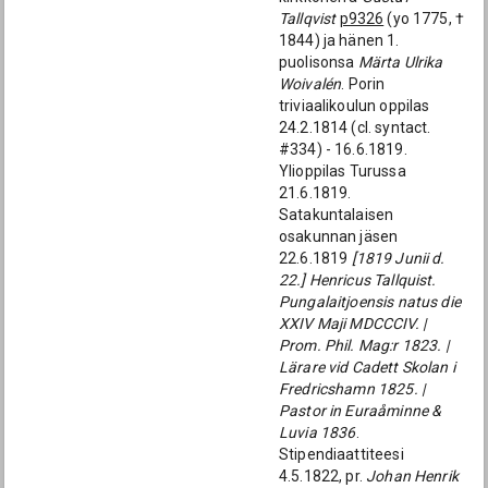
Tallqvist
p9326
(yo 1775, †
1844) ja hänen 1.
puolisonsa
Märta Ulrika
Woivalén
. Porin
triviaalikoulun oppilas
24.2.1814 (cl. syntact.
#334) - 16.6.1819.
Ylioppilas Turussa
21.6.1819.
Satakuntalaisen
osakunnan jäsen
22.6.1819
[1819 Junii d.
22.] Henricus Tallquist.
Pungalaitjoensis natus die
XXIV Maji MDCCCIV. |
Prom. Phil. Mag:r 1823. |
Lärare vid Cadett Skolan i
Fredricshamn 1825. |
Pastor in Euraåminne &
Luvia 1836
.
Stipendiaattiteesi
4.5.1822, pr.
Johan Henrik