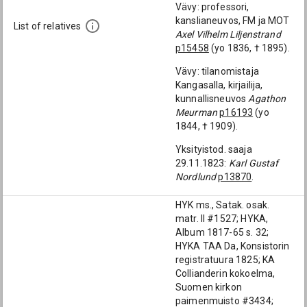
Vävy: professori,
kanslianeuvos, FM ja MOT
List of relatives
Axel Vilhelm Liljenstrand
p15458
(yo 1836, † 1895).
Vävy: tilanomistaja
Kangasalla, kirjailija,
kunnallisneuvos
Agathon
Meurman
p16193
(yo
1844, † 1909).
Yksityistod. saaja
29.11.1823:
Karl Gustaf
Nordlund
p13870
.
HYK ms., Satak. osak.
matr. II #1527; HYKA,
Album 1817-65 s. 32;
HYKA TAA Da, Konsistorin
registratuura 1825; KA
Collianderin kokoelma,
Suomen kirkon
paimenmuisto #3434;