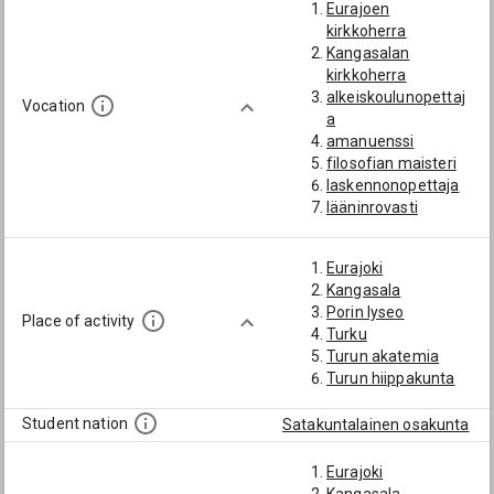
Eurajoen
kirkkoherra
Kangasalan
kirkkoherra
alkeiskoulunopettaj
Vocation
a
amanuenssi
filosofian maisteri
laskennonopettaja
lääninrovasti
matematiikanopett
aja
Eurajoki
pappi
Kangasala
pastori
Porin lyseo
rovasti
Place of activity
Turku
Turun akatemia
Turun hiippakunta
Student nation
Satakuntalainen osakunta
Eurajoki