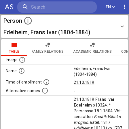
AS
EN
Person
Edelheim, Frans Ivar (1804-1884)
TABLE
FAMILY RELATIONS
ACADEMIC RELATIONS
CON
Image
Edelheim, Frans Ivar
Name
(1804-1884)
Time of enrollment
21.10.1819
Alternative names
-
21.10.1819
Frans Ivar
Edelheim
p13324
. *
Porvoossa 18.1.1804. Vht:
senaattori
Fredrik Vilhelm
Krogius
, aatel. 1817
Edelheim
p10313
(yo 1787,