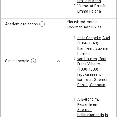
Emilia Kristina
Vaimo: af Brunér,
Emma Helena
Yksityistod. antaja:
Academic relations
Keckman, Karl Niklas
de la Chapelle, Axel
(1866-1949):
[kamreeri; Suomen
Pankki]
von Hausen, Paul
Similar people
Frans Vilhelm
(1830-1880):
[apukamreeri;
kamreeri; Suomen
Pankki; Senaatin
talousosaston ylim.
kamarikirjuri]
A. Bergholm,
Wegelius, Karl
Keisarillisen
Theodor Alexander
Suomen
(1850-1932):
hallituskonseljin ja
[senaattori; Suomen