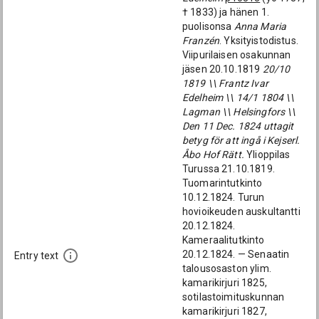
† 1833) ja hänen 1.
puolisonsa
Anna Maria
Franzén
. Yksityistodistus.
Viipurilaisen osakunnan
jäsen 20.10.1819
20/10
1819 \\ Frantz Ivar
Edelheim \\ 14/1 1804 \\
Lagman \\ Helsingfors \\
Den 11 Dec. 1824 uttagit
betyg för att ingå i Kejserl.
Åbo Hof Rätt.
Ylioppilas
Turussa 21.10.1819.
Tuomarintutkinto
10.12.1824. Turun
hovioikeuden auskultantti
20.12.1824.
Kameraalitutkinto
20.12.1824. — Senaatin
Entry text
talousosaston ylim.
kamarikirjuri 1825,
sotilastoimituskunnan
kamarikirjuri 1827,