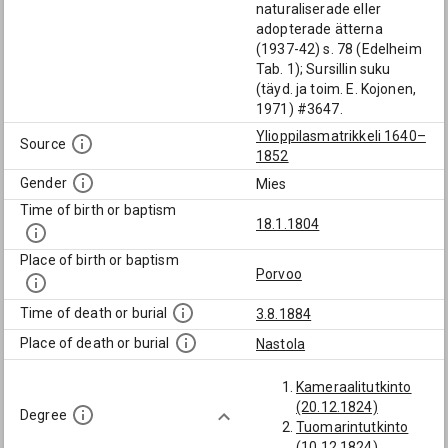
naturaliserade eller
adopterade ätterna
(1937-42) s. 78 (Edelheim
Tab. 1); Sursillin suku
(täyd. ja toim. E. Kojonen,
1971) #3647.
Ylioppilasmatrikkeli 1640–
Source
1852
Gender
Mies
Time of birth or baptism
18.1.1804
Place of birth or baptism
Porvoo
Time of death or burial
3.8.1884
Place of death or burial
Nastola
Kameraalitutkinto
(20.12.1824)
Degree
Tuomarintutkinto
(10.12.1824)