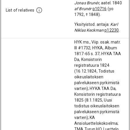
Jonas Brunér
, aatel. 1840
af Brunér
p10716
(yo
List of relatives
1792, † 1848).
Yksityistod. antaja:
Karl
Niklas Keckman
p12230
.
HYK ms., Viip. osak. matr.
III #1732; HYKA, Album
1817-65 s. 37; HYKA TAA
Da, Konsistorin
registratuura 1824
(16.12.1824, Todistus
oikeuslaitoksen
palvelukseen pyrkimistä
varten); HYKA TAA Da,
Konsistorin registratuura
1825 (8.1.1825, Uusi
todistus oikeuslaitoksen
palvelukseen pyrkimistä
varten); KA
Ansioluettelokokoelma;
TMA Turun HO, Luettelo