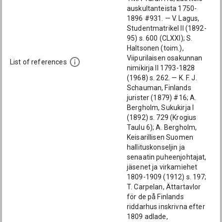
auskultanteista 1750-
1896 #931. — V. Lagus,
Studentmatrikel II (1892-
95) s. 600 (CLXXI); S.
Haltsonen (toim.),
Viipurilaisen osakunnan
List of references
nimikirja II 1793-1828
(1968) s. 262. — K. F. J.
Schauman, Finlands
jurister (1879) #16; A.
Bergholm, Sukukirja I
(1892) s. 729 (Krogius
Taulu 6); A. Bergholm,
Keisarillisen Suomen
hallituskonseljin ja
senaatin puheenjohtajat,
jäsenet ja virkamiehet
1809-1909 (1912) s. 197;
T. Carpelan, Ättartavlor
för de på Finlands
riddarhus inskrivna efter
1809 adlade,