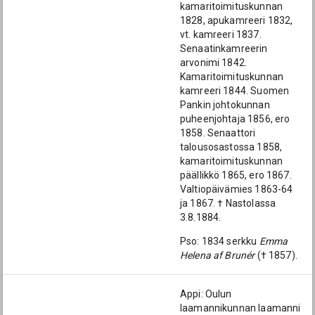
kamaritoimituskunnan
1828, apukamreeri 1832,
vt. kamreeri 1837.
Senaatinkamreerin
arvonimi 1842.
Kamaritoimituskunnan
kamreeri 1844. Suomen
Pankin johtokunnan
puheenjohtaja 1856, ero
1858. Senaattori
talousosastossa 1858,
kamaritoimituskunnan
päällikkö 1865, ero 1867.
Valtiopäivämies 1863-64
ja 1867. † Nastolassa
3.8.1884.
Pso: 1834 serkku
Emma
Helena af Brunér
(† 1857).
Appi: Oulun
laamannikunnan laamanni