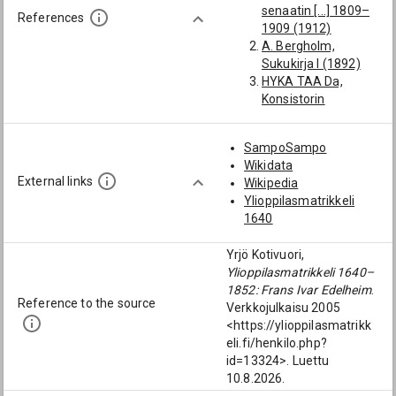
senaatin [...] 1809–
Pankki]
References
1909 (1912)
Lundgren, Otto
A. Bergholm,
Emanuel (1835-
Sukukirja I (1892)
1871): [Suomen
HYKA TAA Da,
Pankki]
Konsistorin
Florin, August
registratuura 1824
Vilhelm Oskar
HYKA TAA Da,
(1812-1894):
SampoSampo
Konsistorin
[kamreeri; Suomen
Wikidata
registratuura 1825
Pankin johtokunnan
External links
Wikipedia
HYKA, Album 1817–
puheenjohtaja;
Ylioppilasmatrikkeli
65
Suomen Pankki;
1640
K. F. J. Schauman,
Senaatin
Finlands jurister
talousosaston ylim.
Yrjö Kotivuori,
(1879)
kamarikirjuri]
Ylioppilasmatrikkeli 1640–
KA
Wahlroos, Georg
1852: Frans Ivar Edelheim
.
Ansioluettelokokoel
Henrik (1873-1948):
Reference to the source
Verkkojulkaisu 2005
ma
[kamreeri; Suomen
<https://ylioppilasmatrikk
S. Haltsonen (toim.),
Pankki]
eli.fi/henkilo.php?
Viipurilaisen
id=13324>. Luettu
osakunnan nimikirja
10.8.2026.
II 1793–1828 (1968)