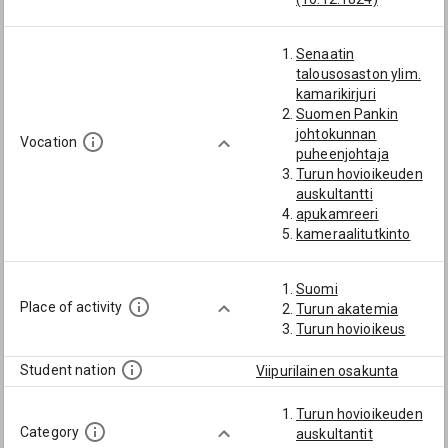
Senaatin
talousosaston ylim.
kamarikirjuri
Suomen Pankin
johtokunnan
Vocation
puheenjohtaja
Turun hovioikeuden
auskultantti
apukamreeri
kameraalitutkinto
kamreeri
senaattori
Suomi
tuomarintutkinto
Place of activity
Turun akatemia
valtiopäivämies
Turun hovioikeus
Student nation
Viipurilainen osakunta
Turun hovioikeuden
Category
auskultantit