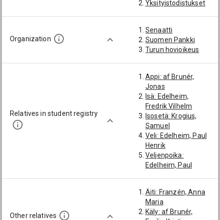
Yksityistodistukset
Senaatti
Organization
Suomen Pankki
Turun hovioikeus
Appi: af Brunér,
Jonas
Isä: Edelheim,
Fredrik Vilhelm
Relatives in student registry
Isosetä: Krogius,
Samuel
Veli: Edelheim, Paul
Henrik
Veljenpoika:
Edelheim, Paul
Wilhelm Jonas
Äiti: Franzén, Anna
Maria
Käly: af Brunér,
Other relatives