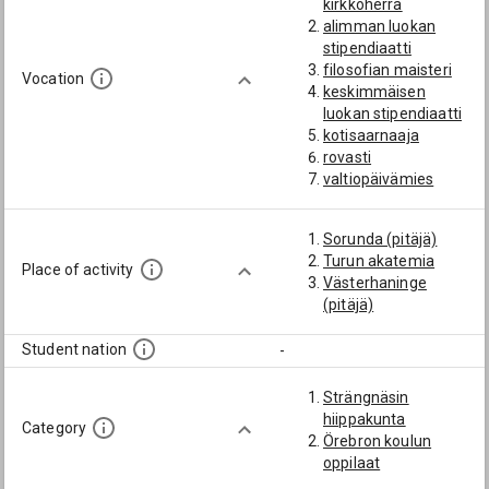
kirkkoherra
alimman luokan
stipendiaatti
filosofian maisteri
Vocation
keskimmäisen
luokan stipendiaatti
kotisaarnaaja
rovasti
valtiopäivämies
ylimmän luokan
stipendiaatti
Sorunda (pitäjä)
Turun akatemia
Place of activity
Västerhaninge
(pitäjä)
Student nation
-
Strängnäsin
hiippakunta
Category
Örebron koulun
oppilaat