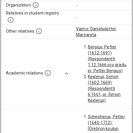
Organization
-
Relatives in student registry
-
Vaimo: Danielsdotter,
Other relatives
Margareta
Bergius, Petter
(1612-1691)
(Respondentti
1.12.1666 pro gradu,
pr. Petter Bergius)
Academic relations
Kexlerus, Simon
(1602-1669)
(Respondentti
6.1661, pr. Simon
Kexlerus)
Svenonius, Enevald
(1617-1688)
Schepherus, Petter
(Respondentti
(1640-1712):
13.3.1663, pr.
[Örebron koulun
Enevald Svenonius)