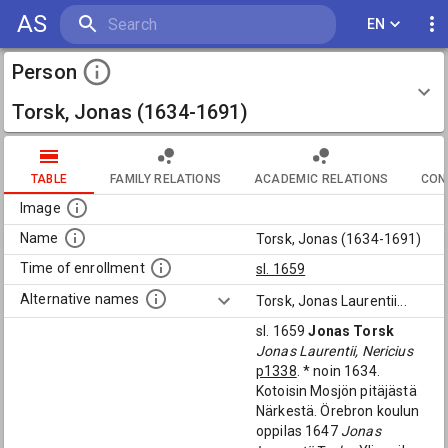
AS
EN
Person
Torsk, Jonas (1634-1691)
TABLE
FAMILY RELATIONS
ACADEMIC RELATIONS
CON
Image
Name
Torsk, Jonas (1634-1691)
Time of enrollment
sl. 1659
Alternative names
Torsk, Jonas Laurentii
...
sl. 1659
Jonas Torsk
Jonas Laurentii, Nericius
p1338
. * noin 1634.
Kotoisin Mosjön pitäjästä
Närkestä. Örebron koulun
oppilas 1647
Jonas