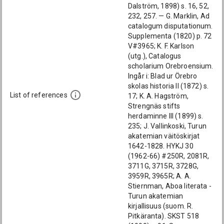
Dalström, 1898) s. 16, 52,
232, 257. — G. Marklin, Ad
catalogum disputationum.
Supplementa (1820) p. 72
V#3965; K. F. Karlson
(utg.), Catalogus
scholarium Orebroensium.
Ingår i: Blad ur Örebro
skolas historia II (1872) s.
List of references
17; K. A. Hagström,
Strengnäs stifts
herdaminne III (1899) s.
235; J. Vallinkoski, Turun
akatemian väitöskirjat
1642-1828. HYKJ 30
(1962-66) #250R, 2081R,
3711G, 3715R, 3728G,
3959R, 3965R; A. A.
Stiernman, Aboa literata -
Turun akatemian
kirjallisuus (suom. R.
Pitkäranta). SKST 518