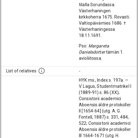
tilalla Sorundassa.
Västerhaningen
kirkkoherra 1675. Rovasti.
Valtiopäivämies 1686. †
Västerhaningessa
18.11.1691.
Pso:
Margareta
Danielsdotter
tämän 1.
avioliitossa.
List of relatives
-
HYK ms., Index s. 197a. —
V. Lagus, Studentmatrikel I
(1889-91) s. 86 (XX);
Consistorii academici
Aboensis äldre protokoller
II [1654-64] (utg. A. G.
Fontell, 1887) s. 331, 484,
522; Consistorii academici
Aboensis äldre protokoller
III 1664-1671 (utg. H.