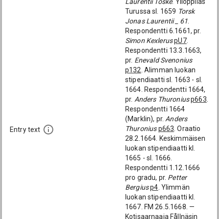
Laurentii Toske
. Ylioppilas
Turussa sl. 1659
Torsk
Jonas Laurentii _ 61
.
Respondentti 6.1661, pr.
Simon Kexlerus
pU7
.
Respondentti 13.3.1663,
pr.
Enevald Svenonius
p132
. Alimman luokan
stipendiaatti sl. 1663 - sl.
1664. Respondentti 1664,
pr.
Anders Thuronius
p663
.
Respondentti 1664
(Marklin), pr.
Anders
Thuronius
p663
. Oraatio
Entry text
28.2.1664. Keskimmäisen
luokan stipendiaatti kl.
1665 - sl. 1666.
Respondentti 1.12.1666
pro gradu, pr.
Petter
Bergius
p4
. Ylimmän
luokan stipendiaatti kl.
1667. FM 26.5.1668. —
Kotisaarnaaja Fållnäsin