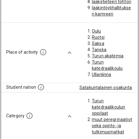
lääketieteen tohtori
lääkintöylihallitukse
n kamreeri
lääkintöylihallitukse
n kanslisti
Oulu
lääkäri
Ruotsi
osakunnan
Saksa
kuraattori
Tanska
piirilääkäri
Place of activity
Turun akatemia
riemumaisteri
Turun
sihteeri
katedraalikoulu
Ullanlinna
Student nation
Satakuntalainen osakunta
Turun
katedraalikoulun
oppilaat
Category
muut peregrinaatiot
sekä opinto- ja
tutkimusmatkat