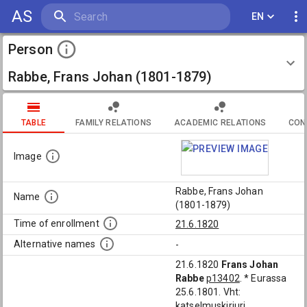
AS
EN
Person
Rabbe, Frans Johan (1801-1879)
TABLE
FAMILY RELATIONS
ACADEMIC RELATIONS
CON
Image
Rabbe, Frans Johan
Name
(1801-1879)
Time of enrollment
21.6.1820
Alternative names
-
21.6.1820
Frans Johan
Rabbe
p13402
. * Eurassa
25.6.1801. Vht:
katselmuskirjuri,