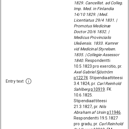
1829. Cancellist. ad Colleg.
Imp. Med. in Finlandia
14/10 1829. | Med.
Licentiatus 29/4 1831. |
Promotus Medicinæ
Doctor 20/6 1832. |
Medicus Provincialis
Uleåensis. 1833. Kamrer
vid Medicinal Styrelsen.
1835. | Collegie-Assessor
1840.
Respondentti
10.5.1823 pro exercitio, pr.
Axel Gabriel Sjöström
p12274
. Stipendiaattiteesi
Entry text
3.4.1824, pr.
Carl Reinhold
Sahlberg
p10919
. FK
10.6.1825.
Stipendiaattiteesi
21.3.1827, pr.
Nils
Abraham af Ursin
p11946
.
Respondentti 19.5.1827
pro gradu, pr.
Carl Reinhold