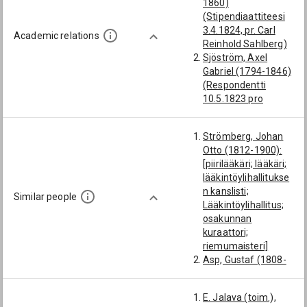
1860)
(Stipendiaattiteesi
3.4.1824, pr. Carl
Academic relations
Reinhold Sahlberg)
Sjöström, Axel
Gabriel (1794-1846)
(Respondentti
10.5.1823 pro
exercitio, pr. Axel
Gabriel Sjöström)
Strömberg, Johan
Yksityistod. saaja:
Otto (1812-1900):
Fock, Reinhold
[piirilääkäri; lääkäri;
Gabriel
lääkintöylihallitukse
Yksityistod. saaja:
n kanslisti;
Granfelt, Karl Gustaf
Similar people
Lääkintöylihallitus;
Adolf
osakunnan
Yksityistod. saaja:
kuraattori;
Grönberg, Johan
riemumaisteri]
Yksityistod. saaja:
Asp, Gustaf (1808-
Hanelius, Johan
1855): [piirilääkäri;
Henrik
lääkäri;
Yksityistod. saaja:
E. Jalava (toim.),
Lääkintöylihallitus;
Holmberg, Karl