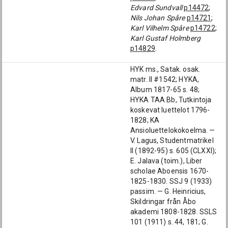
Edvard Sundvall
p14472
;
Nils Johan Spåre
p14721
;
Karl Vilhelm Spåre
p14722
;
Karl Gustaf Holmberg
p14829
.
HYK ms., Satak. osak.
matr. II #1542; HYKA,
Album 1817-65 s. 48;
HYKA TAA Bb, Tutkintoja
koskevat luettelot 1796-
1828; KA
Ansioluettelokokoelma. —
V. Lagus, Studentmatrikel
II (1892-95) s. 605 (CLXXI);
E. Jalava (toim.), Liber
scholae Aboensis 1670-
1825-1830. SSJ 9 (1933)
passim. — G. Heinricius,
Skildringar från Åbo
akademi 1808-1828. SSLS
101 (1911) s. 44, 181; G.