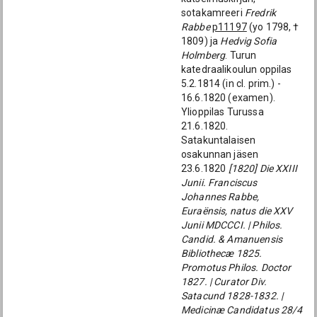
sotakamreeri
Fredrik
Rabbe
p11197
(yo 1798, †
1809) ja
Hedvig Sofia
Holmberg
. Turun
katedraalikoulun oppilas
5.2.1814 (in cl. prim.) -
16.6.1820 (examen).
Ylioppilas Turussa
21.6.1820.
Satakuntalaisen
osakunnan jäsen
23.6.1820
[1820] Die XXIII
Junii. Franciscus
Johannes Rabbe,
Euraënsis, natus die XXV
Junii MDCCCI. | Philos.
Candid. & Amanuensis
Bibliothecæ 1825.
Promotus Philos. Doctor
1827. | Curator Div.
Satacund 1828-1832. |
Medicinæ Candidatus 28/4