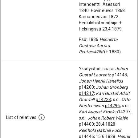
intendentti. Asessori
1840. Hovineuvos 1868.
Kamarineuvos 1872.
Henkilöhistorioitsija. †
Helsingissä 23.4.1879.
Pso: 1836
Henrietta
Gustava Aurora
Reuterskiöld
(† 1880).
Yksityistod. saaja:
Johan
Gustaf Laurentz
p14148
;
Johan Henrik Hanelius
p14200
;
Johan Grönberg
p14217
;
Karl Gustaf Adolf
Granfelt
p14228
; s.d.:
Otto
Nordenswan
p14296
; s.d.:
Karl August Krook
p14297
;
List of relatives
s.d.:
Johan Robert Wialén
p14400
; 28.4.1828:
Reinhold Gabriel Fock
p14446
; 15.6.1828:
Henrik