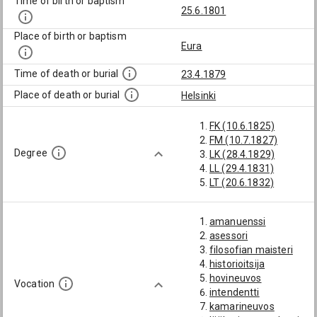
Time of birth or baptism
25.6.1801
Place of birth or baptism
Eura
Time of death or burial
23.4.1879
Place of death or burial
Helsinki
FK (10.6.1825)
FM (10.7.1827)
Degree
LK (28.4.1829)
LL (29.4.1831)
LT (20.6.1832)
amanuenssi
asessori
filosofian maisteri
historioitsija
hovineuvos
Vocation
intendentti
kamarineuvos