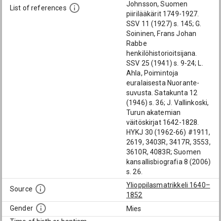
Johnsson, Suomen
List of references
piirilääkärit 1749-1927.
SSV 11 (1927) s. 145; G.
Soininen, Frans Johan
Rabbe
henkilöhistorioitsijana.
SSV 25 (1941) s. 9-24; L.
Ahla, Poimintoja
euralaisesta Nuorante-
suvusta. Satakunta 12
(1946) s. 36; J. Vallinkoski,
Turun akatemian
väitöskirjat 1642-1828.
HYKJ 30 (1962-66) #1911,
2619, 3403R, 3417R, 3553,
3610R, 4083R; Suomen
kansallisbiografia 8 (2006)
s. 26.
Ylioppilasmatrikkeli 1640–
Source
1852
Gender
Mies