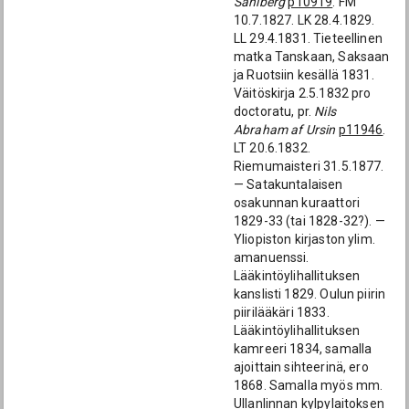
Sahlberg
p10919
. FM
10.7.1827. LK 28.4.1829.
LL 29.4.1831. Tieteellinen
matka Tanskaan, Saksaan
ja Ruotsiin kesällä 1831.
Väitöskirja 2.5.1832 pro
doctoratu, pr.
Nils
Abraham af Ursin
p11946
.
LT 20.6.1832.
Riemumaisteri 31.5.1877.
— Satakuntalaisen
osakunnan kuraattori
1829-33 (tai 1828-32?). —
Yliopiston kirjaston ylim.
amanuenssi.
Lääkintöylihallituksen
kanslisti 1829. Oulun piirin
piirilääkäri 1833.
Lääkintöylihallituksen
kamreeri 1834, samalla
ajoittain sihteerinä, ero
1868. Samalla myös mm.
Ullanlinnan kylpylaitoksen