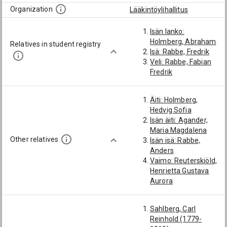
Organization
Lääkintöylihallitus
Isän lanko:
Holmberg, Abraham
Relatives in student registry
Isä: Rabbe, Fredrik
Veli: Rabbe, Fabian
Fredrik
Äiti: Holmberg,
Hedvig Sofia
Isän äiti: Agander,
Maria Magdalena
Other relatives
Isän isä: Rabbe,
Anders
Vaimo: Reuterskiöld,
Henrietta Gustava
Aurora
Sahlberg, Carl
Reinhold (1779-