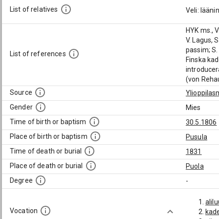
List of relatives
Veli: lään
HYK ms., V
V. Lagus, 
passim; S.
List of references
Finska kad
introducer
(von Rehau
Source
Ylioppilas
Gender
Mies
Time of birth or baptism
30.5.1806
Place of birth or baptism
Pusula
Time of death or burial
1831
Place of death or burial
Puola
Degree
-
alil
Vocation
kade