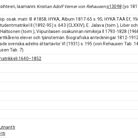
insihteeri, laamanni
Kristian Adolf Verner von Rehausen
p13098
(yo 1817
iip. osak. matr. III #1858; HYKA, Album 1817-65 s. 95; HYKA TAA Ef, Ylio
Studentmatrikel II (1892-95) s. 643 (CLXXIV); E. Jalava (toim.), Liber
 Haltsonen (toim.), Viipurilaisen osakunnan nimikirja II 1793-1828 (19
ettkårens elever och tjänstemän. Biografiska anteckningar 1812-1912
ade svenska adelns ättartavlor VI (1931) s. 195 (von Rehausen Tab. 14);
sen Tab. 7).
matrikkeli 1640–1852
uutnantti
tti