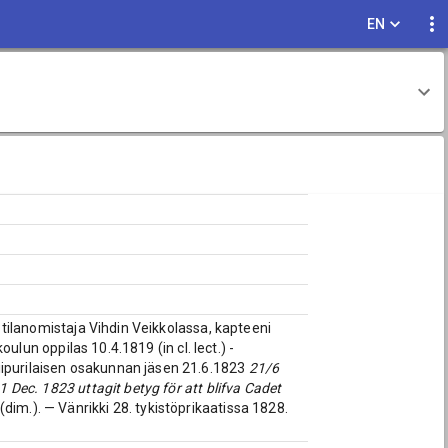
EN
 tilanomistaja Vihdin Veikkolassa, kapteeni
oulun oppilas 10.4.1819 (in cl. lect.) -
iipurilaisen osakunnan jäsen 21.6.1823
21/6
1 Dec. 1823 uttagit betyg för att blifva Cadet
dim.). — Vänrikki 28. tykistöprikaatissa 1828.