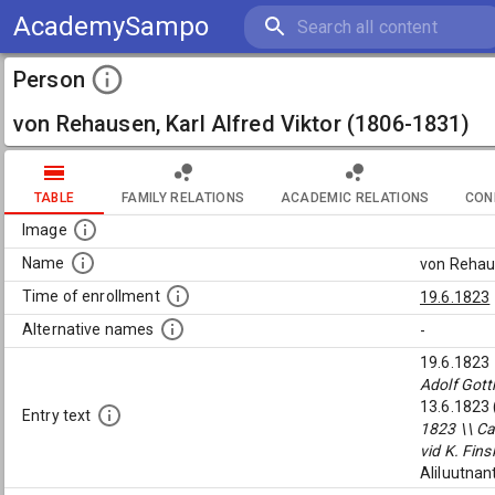
AcademySampo
Person
von Rehausen, Karl Alfred Viktor (1806-1831)
TABLE
FAMILY RELATIONS
ACADEMIC RELATIONS
CON
Image
Name
von Rehaus
Time of enrollment
19.6.1823
Alternative names
-
19.6.1823
Adolf Got
13.6.1823 
Entry text
1823 \\ Car
vid K. Fin
Aliluutnan