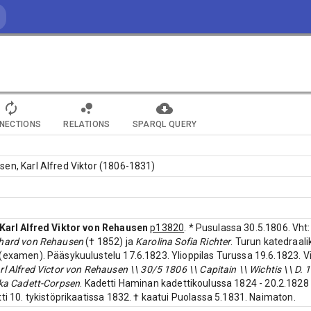
NECTIONS
RELATIONS
SPARQL QUERY
en, Karl Alfred Viktor (1806-1831)
Karl Alfred Viktor von Rehausen
p13820
. * Pusulassa 30.5.1806. Vht:
thard von Rehausen
(† 1852) ja
Karolina Sofia Richter
. Turun katedraalik
(examen). Pääsykuulustelu 17.6.1823. Ylioppilas Turussa 19.6.1823. V
l Alfred Victor von Rehausen \\ 30/5 1806 \\ Capitain \\ Wichtis \\ D. 1
ska Cadett-Corpsen
. Kadetti Haminan kadettikoulussa 1824 - 20.2.1828 (
tti 10. tykistöprikaatissa 1832. † kaatui Puolassa 5.1831. Naimaton.