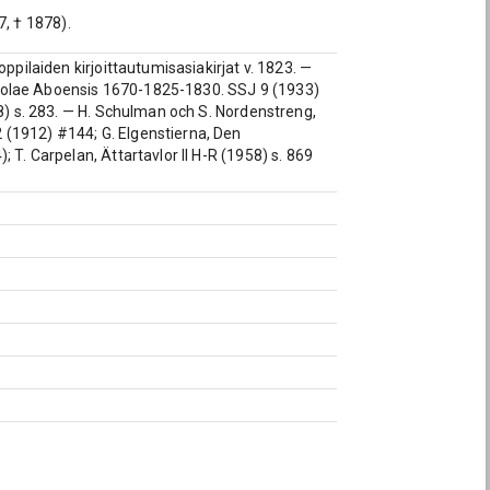
, † 1878).
ppilaiden kirjoittautumisasiakirjat v. 1823. —
 scholae Aboensis 1670-1825-1830. SSJ 9 (1933)
68) s. 283. — H. Schulman och S. Nordenstreng,
 (1912) #144; G. Elgenstierna, Den
 T. Carpelan, Ättartavlor II H-R (1958) s. 869