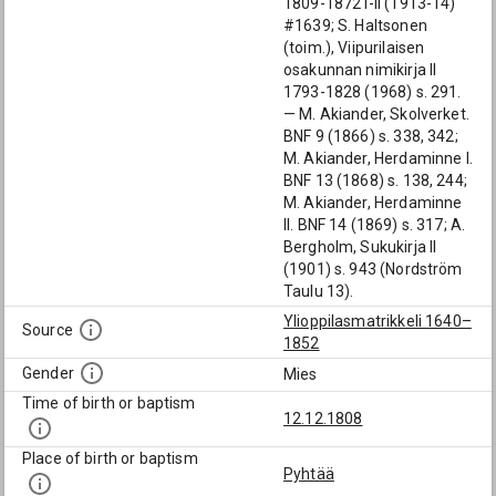
1809-1872 I-II (1913-14)
#1639; S. Haltsonen
(toim.), Viipurilaisen
osakunnan nimikirja II
1793-1828 (1968) s. 291.
— M. Akiander, Skolverket.
BNF 9 (1866) s. 338, 342;
M. Akiander, Herdaminne I.
BNF 13 (1868) s. 138, 244;
M. Akiander, Herdaminne
II. BNF 14 (1869) s. 317; A.
Bergholm, Sukukirja II
(1901) s. 943 (Nordström
Taulu 13).
Ylioppilasmatrikkeli 1640–
Source
1852
Gender
Mies
Time of birth or baptism
12.12.1808
Place of birth or baptism
Pyhtää