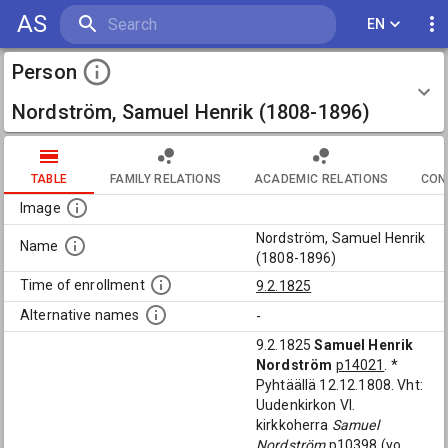
AS
EN
Person
Nordström, Samuel Henrik (1808-1896)
TABLE
FAMILY RELATIONS
ACADEMIC RELATIONS
CON
Image
Nordström, Samuel Henrik
Name
(1808-1896)
Time of enrollment
9.2.1825
Alternative names
-
9.2.1825
Samuel Henrik
Nordström
p14021
. *
Pyhtäällä 12.12.1808. Vht:
Uudenkirkon Vl.
kirkkoherra
Samuel
Nordström
p10398
(yo