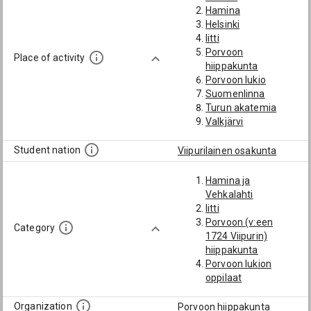
vt. opettaja
Hamina
yliopettaja
Helsinki
Iitti
Porvoon
Place of activity
hiippakunta
Porvoon lukio
Suomenlinna
Turun akatemia
Valkjärvi
Viipuri
Viipurin lukio
Student nation
Viipurilainen osakunta
Hamina ja
Vehkalahti
Iitti
Porvoon (v:een
Category
1724 Viipurin)
hiippakunta
Porvoon lukion
oppilaat
Organization
Porvoon hiippakunta