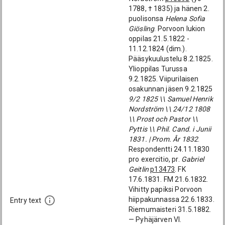
1788, † 1835) ja hänen 2.
puolisonsa
Helena Sofia
Giösling
. Porvoon lukion
oppilas 21.5.1822 -
11.12.1824 (dim.).
Pääsykuulustelu 8.2.1825.
Ylioppilas Turussa
9.2.1825. Viipurilaisen
osakunnan jäsen 9.2.1825
9/2 1825 \\ Samuel Henrik
Nordström \\ 24/12 1808
\\ Prost och Pastor \\
Pyttis \\ Phil. Cand. i Junii
1831. | Prom. År 1832
.
Respondentti 24.11.1830
pro exercitio, pr.
Gabriel
Geitlin
p13473
. FK
17.6.1831. FM 21.6.1832.
Vihitty papiksi Porvoon
hiippakunnassa 22.6.1833.
Entry text
Riemumaisteri 31.5.1882.
— Pyhäjärven Vl.