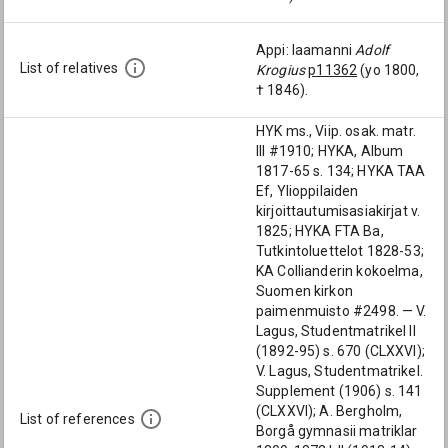
Appi: laamanni
Adolf
List of relatives
Krogius
p11362
(yo 1800,
† 1846).
HYK ms., Viip. osak. matr.
III #1910; HYKA, Album
1817-65 s. 134; HYKA TAA
Ef, Ylioppilaiden
kirjoittautumisasiakirjat v.
1825; HYKA FTA Ba,
Tutkintoluettelot 1828-53;
KA Collianderin kokoelma,
Suomen kirkon
paimenmuisto #2498. — V.
Lagus, Studentmatrikel II
(1892-95) s. 670 (CLXXVI);
V. Lagus, Studentmatrikel.
Supplement (1906) s. 141
(CLXXVI); A. Bergholm,
List of references
Borgå gymnasii matriklar