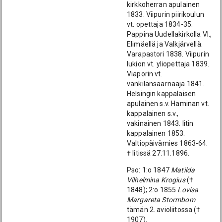
kirkkoherran apulainen
1833. Viipurin piirikoulun
vt. opettaja 1834-35.
Pappina Uudellakirkolla Vl.,
Elimäellä ja Valkjärvellä.
Varapastori 1838. Viipurin
lukion vt. yliopettaja 1839.
Viaporin vt.
vankilansaarnaaja 1841.
Helsingin kappalaisen
apulainen s.v. Haminan vt.
kappalainen s.v.,
vakinainen 1843. Iitin
kappalainen 1853.
Valtiopäivämies 1863-64.
† Iitissä 27.11.1896.
Pso: 1:o 1847
Matilda
Vilhelmina Krogius
(†
1848); 2:o 1855
Lovisa
Margareta Stormbom
tämän 2. avioliitossa (†
1907).