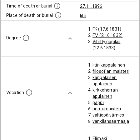
Time of death or burial
27.11.1896
Place of death or burial
Iitti
FK (17.6.1831)
FM (21.6.1832)
Degree
Vihitty papiksi
(22.6.1833)
Iitin kappalainen
filosofian maisteri
kappalaisen
apulainen
kirkkoherran
Vocation
apulainen
pappi
riemumaisteri
valtiopäivämies
vankilansaarnaaja
varapastori
vt. kappalainen
Elimäki