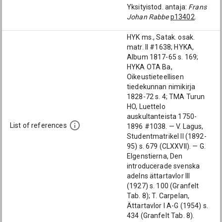
Yksityistod. antaja:
Frans
Johan Rabbe
p13402
.
HYK ms., Satak. osak.
matr. II #1638; HYKA,
Album 1817-65 s. 169;
HYKA OTA Ba,
Oikeustieteellisen
tiedekunnan nimikirja
1828-72 s. 4; TMA Turun
HO, Luettelo
auskultanteista 1750-
List of references
1896 #1038. — V. Lagus,
Studentmatrikel II (1892-
95) s. 679 (CLXXVII). — G.
Elgenstierna, Den
introducerade svenska
adelns ättartavlor III
(1927) s. 100 (Granfelt
Tab. 8); T. Carpelan,
Ättartavlor I A-G (1954) s.
434 (Granfelt Tab. 8).