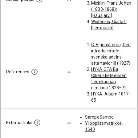
Micklin, Frans Johan
Eino Akseli
(1833-1868):
Veljenpojan poika:
[Hausjärvi]
Granfelt (→ Kuusi),
Wialenius, Gustaf:
Aarne Juhana
[Lempäälä]
Maexmontanus,
Gabriel: [Lempäälä]
G. Elgenstierna, Den
Maexmontan, Karl
introducerade
Vilhelm (1807-
svenska adelns
1884):
ättartavlor III (1927)
[Tuomarintutkinto
HYKA OTA Ba,
6.5.1831; Turun
References
Oikeustieteellisen
hovioikeuden
tiedekunnan
auskultantti
nimikirja 1828–72
20.6.1831;
HYKA, Album 1817–
Lempäälä; toukokuu
65
1831; 6.5.1831;
T. Carpelan,
20.6.1831]
Ättartavlor I A–G
SampoSampo
(1954)
External links
Ylioppilasmatrikkeli
TMA Turun HO,
1640
Luettelo
auskultanteista