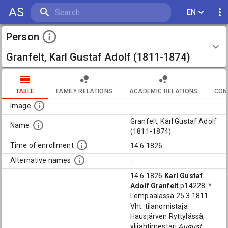
AS
EN
Person
Granfelt, Karl Gustaf Adolf (1811-1874)
TABLE
FAMILY RELATIONS
ACADEMIC RELATIONS
CON
Image
Granfelt, Karl Gustaf Adolf
Name
(1811-1874)
Time of enrollment
14.6.1826
Alternative names
-
14.6.1826
Karl Gustaf
Adolf Granfelt
p14228
. *
Lempäälässä 25.3.1811.
Vht: tilanomistaja
Hausjärven Ryttylässä,
ylijahtimestari
August