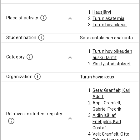
Hausjärvi
Place of activity
Turun akatemia
Turun hovioikeus
Student nation
Satakuntalainen osakunta
Turun hovioikeuden
Category
auskultantit
Yksityistodistukset
Organization
Turun hovioikeus
Setä: Granfelt, Karl
Adolf
Appi: Granfelt,
Gabriel Fredrik
Relatives in student registry
Äidin isä: af
Enehjelm, Karl
Gustaf
Veli: Granfelt, Otto