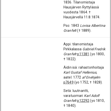
1836. Tilanomistaja
Hausjärven Ryttylässä
vuodesta 1864. †
Hausjärvellä 11.8.1874.
Pso: 1843
Lovisa Albertina
Granfelt
(† 1889).
Appi: tilanomistaja
Pirkkalassa
Gabriel Fredrik
Granfelt
p11381
(yo 1800,
† 1822).
Äidin isä: rahastonhoitaja
Karl Gustaf Hellenius
,
aatel. 1772
af Enehjelm
p7649
(yo 1752, † 1828).
Setä: luutnantti,
varatuomari
Karl Adolf
Granfelt
p12292
(yo 1810,
† 1840).