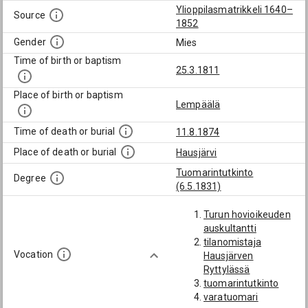
Ylioppilasmatrikkeli 1640–
Source
1852
Gender
Mies
Time of birth or baptism
25.3.1811
Place of birth or baptism
Lempäälä
Time of death or burial
11.8.1874
Place of death or burial
Hausjärvi
Tuomarintutkinto
Degree
(6.5.1831)
Turun hovioikeuden
auskultantti
tilanomistaja
Vocation
Hausjärven
Ryttylässä
tuomarintutkinto
varatuomari