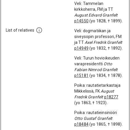
Veli: Tammelan
kirkkoherra, FM ja TT
August Edvard Granfelt
p14550
(yo 1828, † 1899).
List of relatives
Veli: dogmatiikan ja
siveysopin professori, FM
ja TT
Axel Fredrik Granfelt
p14949
(yo 1832, † 1892).
Veli: Turun hovioikeuden
varapresidentti
Otto
Fabian Nimrod Granfelt
p15181
(yo 1834, † 1878).
Poika: rautatietarkastaja
Mikkelissä, FK
August
Fredrik Granfelt
p18277
(yo 1863, † 1923).
Poika: rautatieinsinööri
Otto Gustaf Granfelt
p18484
(yo 1865, † 1898).