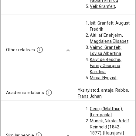
Fabian Nimrod
Veli: Granfelt,
August Edvard
Veli: Granfelt, Axel
Isä: Granfelt, August
Fredrik
Fredrik
Poika: Otto Gustaf
Äiti: af Enehjelm,
Granfelt
Magdalena Elisabet
Poika: August
Vaimo: Granfelt,
Fredrik Granfelt
Other relatives
Lovisa Albertina
Veljenpoika:
Käly: de Besche,
Granfelt, George
Fanny Georgina
Fredrik
Karolina
Veljenpoika:
Miniä: Nyqvist,
Granfelt, Otto
Vilhelmina
Hjalmar
Yksityistod. antaja: Rabbe,
Veljenpoika:
Academic relations
Frans Johan
Granfelt, Carl
Zacharias Ossian
Georg (Matthiæ):
Veljenpoika:
[Lempäälä]
Granfelt, Axel
Munck, Nikolai Adolf
August
Reinhold (1842-
Veljenpojan poika:
1877): [Hausjärvi]
Granfelt (→ Kuusi),
Similar people