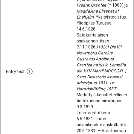
Fredrik Granfelt
(† 1863) ja
Magdalena Elisabet af
Enehjelm
. Yksityistodistus.
Ylioppilas Turussa
14.6.1826.
Satakuntalaisen
osakunnan jäsen
7.11.1826
[1826] Die VII
Novembris Carolus
Gustavus Adolphus
Granfelt natus in Lempälä
die XXV Martii MDCCCXI. |
Entry text
S:mo Dicasterio Aboënsi
adscriptus 1831. | v:
Häradshöfding 1837.
Merkitty oikeustieteellisen
tiedekunnan nimikirjaan
9.3.1829.
Tuomarintutkinto
6.5.1831. Turun
hovioikeuden auskultantti
20.6.1831. — Varatuomari