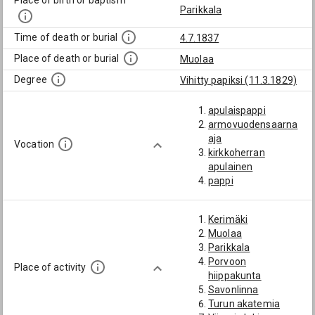
Place of birth or baptism
Parikkala
Time of death or burial
4.7.1837
Place of death or burial
Muolaa
Degree
Vihitty papiksi (11.3.1829)
apulaispappi
armovuodensaarna
aja
Vocation
kirkkoherran
apulainen
pappi
Kerimäki
Muolaa
Parikkala
Porvoon
Place of activity
hiippakunta
Savonlinna
Turun akatemia