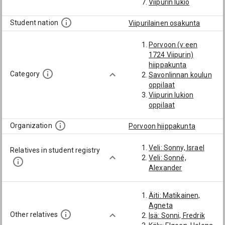
Viipurin lukio
Student nation
Viipurilainen osakunta
Porvoon (v:een
1724 Viipurin)
hiippakunta
Category
Savonlinnan koulun
oppilaat
Viipurin lukion
oppilaat
Organization
Porvoon hiippakunta
Veli: Sonny, Israel
Relatives in student registry
Veli: Sonné,
Alexander
Äiti: Matikainen,
Agneta
Other relatives
Isä: Sonni, Fredrik