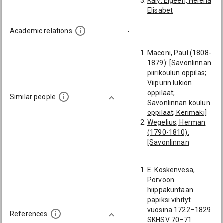
Käly: Elgeen, Helena
Elisabet
Academic relations
-
Maconi, Paul (1808-
1879): [Savonlinnan
piirikoulun oppilas;
Viipurin lukion
oppilaat;
Similar people
Savonlinnan koulun
oppilaat; Kerimäki]
Wegelius, Herman
(1790-1810):
[Savonlinnan
piirikoulun oppilas;
Viipurin lukion
E. Koskenvesa,
oppilaat;
Porvoon
Savonlinnan koulun
hiippakuntaan
oppilaat]
papiksi vihityt
Bruun, Emil (1810-
vuosina 1722–1829.
1835): [Savonlinnan
References
SKHSV 70–71
piirikoulun oppilas;