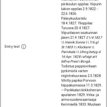
piirikoulun oppilas. Viipurin
lukion oppilas 2.9.1822 -
22.6.1826.
Pääsykuulustelu
18.4.1827. Ylioppilas
Turussa 20.4.1827.
Viipurilaisen osakunnan
jäsen 21.4.1827
21/4 1827
\\ Henrik Sonne \\ 7/6 gl.
Entry text
St 1803 \\ Klockare \\
Parickala \\ Uttog betyg d.
16 Apr. 1828 i afsigt att
blifva Prest i Borgå.
Todistus pappisvirkaan
pyrkimistä varten
registratuurassa 2.5.1828.
Vihitty papiksi Porvoon
hiippakunnassa 11.3.1829.
— Parikkalan kirkkoherran
apulainen 1829. Virka- ja
armovuodensaarnaaja
Kerimäellä 1833. Muolaan