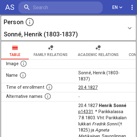
AS
EN
Person
Sonné, Henrik (1803-1837)
TABLE
FAMILY RELATIONS
ACADEMIC RELATIONS
CON
Image
Sonné, Henrik (1803-
Name
1837)
Time of enrollment
20.4.1827
Alternative names
-
20.4.1827
Henrik Sonné
p14331
. * Parikkalassa
7.8.1803. Vht: Parikkalan
lukkari
Fredrik Sonni
(†
1825) ja
Agneta
Matikainen
. Savonlinnan