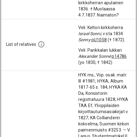
kirkkoherran apulainen
1836. † Muolaassa
4.7.1837. Naimaton?
Veli: Kelton kirkkoherra
Israel Sonni
, v:sta 1834
Sonny
pU1058
(† 1872).
List of relatives
Veli: Parikkalan lukkari
Alexander Sonné
p14786
(yo 1830, † 1842).
HYK ms., Viip. osak. matr.
III #1981; HYKA, Album
1817-65 s. 184; HYKA KA
Da, Konsistorin
registratuura 1828; HYKA
TAA Ef, Ylioppilaiden
kirjoittautumisasiakirjat v.
1827; KA Collianderin
kokoelma, Suomen kirkon
paimenmuisto #3253. — V.
Lagus, Studentmatrikel II