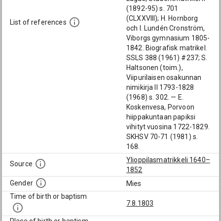
(1892-95) s. 701
(CLXXVIII); H. Hornborg
List of references
och I. Lundén Cronström,
Viborgs gymnasium 1805-
1842. Biografisk matrikel.
SSLS 388 (1961) #237; S.
Haltsonen (toim.),
Viipurilaisen osakunnan
nimikirja II 1793-1828
(1968) s. 302. — E.
Koskenvesa, Porvoon
hiippakuntaan papiksi
vihityt vuosina 1722-1829.
SKHSV 70-71 (1981) s.
168.
Ylioppilasmatrikkeli 1640–
Source
1852
Gender
Mies
Time of birth or baptism
7.8.1803