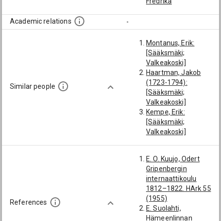
Fredrika
Academic relations
-
Montanus, Erik:
[Sääksmäki;
Valkeakoski]
Haartman, Jakob
(1723-1794):
Similar people
[Sääksmäki;
Valkeakoski]
Kempe, Erik:
[Sääksmäki;
Valkeakoski]
Svinhufvud, Pehr
Gustaf (1804-1866):
E. O. Kuujo, Odert
[Odert Gripenbergin
Gripenbergin
internaattikoulun
internaattikoulu
oppilaat;
1812–1822. HArk 55
Sääksmäki; Kymi;
(1955)
Kotka; Valkeakoski]
References
E. Suolahti,
Hareen, Erik (1684-
Hämeenlinnan
1706): [Sääksmäki;