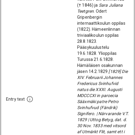
(† 1846) ja
Sara Juliana
Teetgren
. Odert
Gripenbergin
internaattikoulun oppilas
(1822). Hämeenlinnan
triviaalikoulun oppilas
28.8.1823.
Pääsykuulustelu
19.6.1828. Ylioppilas
Turussa 21.6.1828.
Hämäläisen osakunnan
jäsen 14.2.1829
[1829] Die
XIV. Februarii Johannes
Fredericus Svinhufvid
natus die XXXI. Augusti
MDCCCXI in paroecia
Entry text
Sääxmäki patre Petro
Svinhufvud (Fändrik)
Signifero. | Närvarande V.T.
1829 | Uttog Betyg, dat. d.
30 Nov. 1833 med vitsord
af Utmärkt Flit, samt ett i