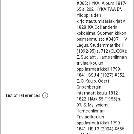
#365; HYKA, Album 1817-
65 s. 202; HYKA TAA Ef,
Ylioppilaiden
kirjoittautumisasiakirjat v.
1828; KA Collianderin
kokoelma, Suomen kirkon
paimenmuisto #3407. — V.
Lagus, Studentmatrikel II
(1892-95) s. 712 (CLXXIX);
E. Suolahti, Hämeenlinnan
triviaalikoulun
oppilasmatrikkeli 1799-
1841. SSJ 4 (1927) #352;
E. O. Kuujo, Odert
Gripenbergin
internaattikoulu 1812-
List of references
1822. HArk 55 (1955) s.
97; S. Myllyniemi,
Hämeenlinnan
Triviaalikoulun
oppilasmatrikkeli 1799-
1841. HSJ 3 (2004) #655.