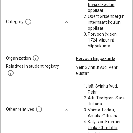
triviaalikoulun
oppilaat
Odert Gripenbergin
Category
internaattikoulun
oppilaat
Porvoon (v:een
1724 Viipurin)
hiippakunta
Organization
Porvoon hiippakunta
Relatives in student registry
Veli: Svinhufvud, Pehr
Gustaf
Isä: Svinhufvud,
Pehr
Äiti: Teetgren, Sara
Juliana
Other relatives
Vaimo: Ladau,
Amalia Ottiliana
Käly: von Kræmer,
Ulrika Charlotta