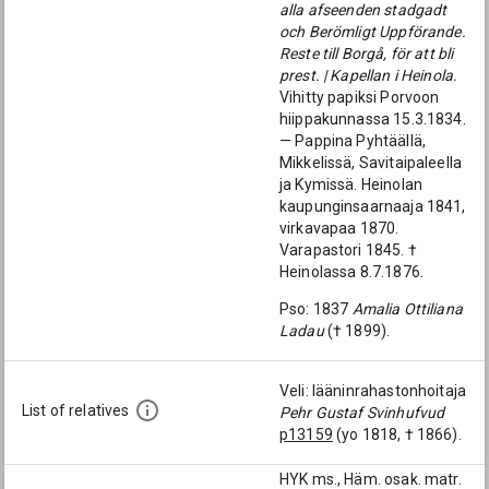
alla afseenden stadgadt
och Berömligt Uppförande.
Reste till Borgå, för att bli
prest. | Kapellan i Heinola.
Vihitty papiksi Porvoon
hiippakunnassa 15.3.1834.
— Pappina Pyhtäällä,
Mikkelissä, Savitaipaleella
ja Kymissä. Heinolan
kaupunginsaarnaaja 1841,
virkavapaa 1870.
Varapastori 1845. †
Heinolassa 8.7.1876.
Pso: 1837
Amalia Ottiliana
Ladau
(† 1899).
Veli: lääninrahastonhoitaja
List of relatives
Pehr Gustaf Svinhufvud
p13159
(yo 1818, † 1866).
HYK ms., Häm. osak. matr.