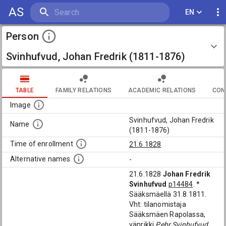
AS
EN
Person
Svinhufvud, Johan Fredrik (1811-1876)
TABLE
FAMILY RELATIONS
ACADEMIC RELATIONS
CON
Image
Svinhufvud, Johan Fredrik
Name
(1811-1876)
Time of enrollment
21.6.1828
Alternative names
-
21.6.1828
Johan Fredrik
Svinhufvud
p14484
. *
Sääksmäellä 31.8.1811.
Vht: tilanomistaja
Sääksmäen Rapolassa,
vänrikki
Pehr Svinhufvud