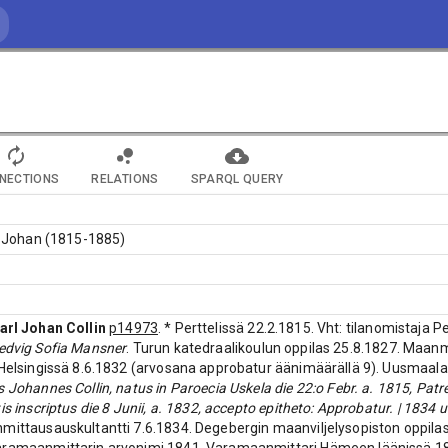
NECTIONS
RELATIONS
SPARQL QUERY
rl Johan (1815-1885)
arl Johan Collin
p14973
. * Perttelissä 22.2.1815. Vht: tilanomistaja P
edvig Sofia Mansner
. Turun katedraalikoulun oppilas 25.8.1827. Maanm
 Helsingissä 8.6.1832 (arvosana approbatur äänimäärällä 9). Uusmaa
s Johannes Collin, natus in Paroecia Uskela die 22:o Febr. a. 1815, Patre
is inscriptus die 8 Junii, a. 1832, accepto epitheto: Approbatur. | 1834 
ittausauskultantti 7.6.1834. Degebergin maanviljelysopiston oppila