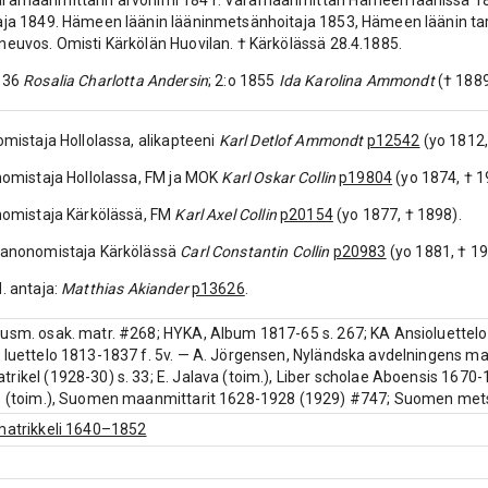
aramaanmittarin arvonimi 1841. Varamaanmittari Hämeen läänissä 184
aja 1849. Hämeen läänin lääninmetsänhoitaja 1853, Hämeen läänin tark
neuvos. Omisti Kärkölän Huovilan. † Kärkölässä 28.4.1885.
1836
Rosalia Charlotta Andersin
; 2:o 1855
Ida Karolina Ammondt
(† 1889
nomistaja Hollolassa, alikapteeni
Karl Detlof Ammondt
p12542
(yo 1812,
anomistaja Hollolassa, FM ja MOK
Karl Oskar Collin
p19804
(yo 1874, † 1
anomistaja Kärkölässä, FM
Karl Axel Collin
p20154
(yo 1877, † 1898).
rtanonomistaja Kärkölässä
Carl Constantin Collin
p20983
(yo 1881, † 19
d. antaja:
Matthias Akiander
p13626
.
usm. osak. matr. #268; HYKA, Album 1817-65 s. 267; KA Ansioluettel
 luettelo 1813-1837 f. 5v. — A. Jörgensen, Nyländska avdelningens ma
rikel (1928-30) s. 33; E. Jalava (toim.), Liber scholae Aboensis 1670
io (toim.), Suomen maanmittarit 1628-1928 (1929) #747; Suomen mets
matrikkeli 1640–1852