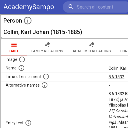
AcademySampo
Person
Collin, Karl Johan (1815-1885)
TABLE
FAMILY RELATIONS
ACADEMIC RELATIONS
CON
Image
Name
Collin, Ka
Time of enrollment
8.6.1832
Alternative names
-
8.6.1832
K
1872) ja
H
Ylioppilas
27] Carolu
Universitat
ingå.
Maanm
Entry text