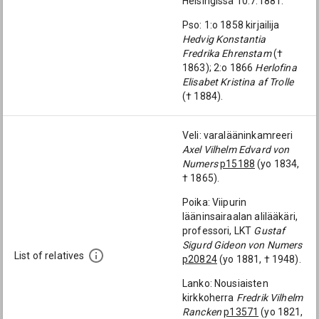
Helsingissä 10.7.1881.
Pso: 1:o 1858 kirjailija
Hedvig Konstantia
Fredrika Ehrenstam
(†
1863); 2:o 1866
Herlofina
Elisabet Kristina af Trolle
(† 1884).
Veli: varalääninkamreeri
Axel Vilhelm Edvard von
Numers
p15188
(yo 1834,
† 1865).
Poika: Viipurin
lääninsairaalan alilääkäri,
professori, LKT
Gustaf
Sigurd Gideon von Numers
List of relatives
p20824
(yo 1881, † 1948).
Lanko: Nousiaisten
kirkkoherra
Fredrik Vilhelm
Rancken
p13571
(yo 1821,