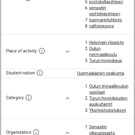
protokollasihteeri
senaatin
esittelijäsihteeri
tuomarintutkinto
valtioneuvos
valtiopäivämies
varatuomari
Helsingin yliopisto
Oulun
Place of activity
normaalikoulu
Turun hovioikeus
Student nation
Uusmaalainen osakunta
Oulun triviaalikoulun
oppilaat
Category
Turun hovioikeuden
auskultantit
Yksityistodistukset
Senaatin
Organization
oikeusosasto