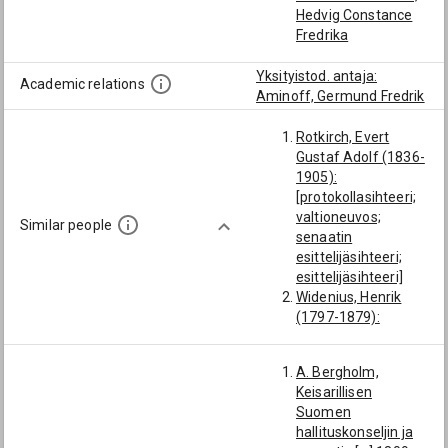
Hedvig Constance
Fredrika
Miniä: Ahrenberg,
Ida Cecilia
Yksityistod. antaja:
Academic relations
Aminoff, Germund Fredrik
Rotkirch, Evert
Gustaf Adolf (1836-
1905):
[protokollasihteeri;
valtioneuvos;
Similar people
senaatin
esittelijäsihteeri;
esittelijäsihteeri]
Widenius, Henrik
(1797-1879):
[protokollasihteeri;
valtioneuvos;
A. Bergholm,
senaatin
Keisarillisen
esittelijäsihteeri;
Suomen
esittelijäsihteeri]
hallituskonseljin ja
Gylling, Vilhelm Ulrik