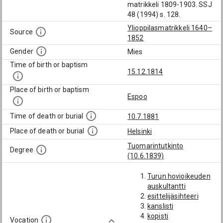
matrikkeli 1809-1903. SSJ
48 (1994) s. 128.
Ylioppilasmatrikkeli 1640–
Source
1852
Gender
Mies
Time of birth or baptism
15.12.1814
Place of birth or baptism
Espoo
Time of death or burial
10.7.1881
Place of death or burial
Helsinki
Tuomarintutkinto
Degree
(10.6.1839)
Turun hovioikeuden
auskultantti
esittelijäsihteeri
kanslisti
kopisti
Vocation