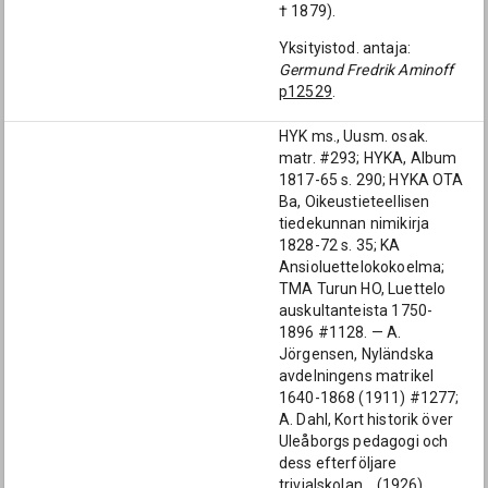
† 1879).
Yksityistod. antaja:
Germund Fredrik Aminoff
p12529
.
HYK ms., Uusm. osak.
matr. #293; HYKA, Album
1817-65 s. 290; HYKA OTA
Ba, Oikeustieteellisen
tiedekunnan nimikirja
1828-72 s. 35; KA
Ansioluettelokokoelma;
TMA Turun HO, Luettelo
auskultanteista 1750-
1896 #1128. — A.
Jörgensen, Nyländska
avdelningens matrikel
1640-1868 (1911) #1277;
A. Dahl, Kort historik över
Uleåborgs pedagogi och
dess efterföljare
trivialskolan... (1926)