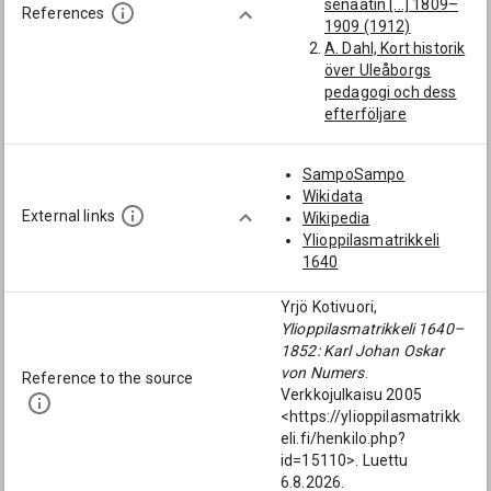
senaatin [...] 1809–
(1797-1873):
References
1909 (1912)
[protokollasihteeri;
A. Dahl, Kort historik
senaatin
över Uleåborgs
esittelijäsihteeri;
pedagogi och dess
esittelijäsihteeri]
efterföljare
Sjöman, Karl
trivialskolan...
Kristian (1809-
(1926)
1873):
SampoSampo
A. Jörgensen,
[protokollasihteeri;
Wikidata
Nyländska
senaatin
External links
Wikipedia
avdelningens
esittelijäsihteeri;
Ylioppilasmatrikkeli
matrikel 1640–1868
esittelijäsihteeri]
1640
(1911)
Lethin, Johan Ulrik
G. Elgenstierna, Den
(1793-1862):
Yrjö Kotivuori,
introducerade
[protokollasihteeri;
Ylioppilasmatrikkeli 1640–
svenska adelns
senaatin
1852: Karl Johan Oskar
ättartavlor V (1930)
esittelijäsihteeri;
von Numers
.
HYKA OTA Ba,
Reference to the source
esittelijäsihteeri]
Verkkojulkaisu 2005
Oikeustieteellisen
Sourander, Gustaf
<https://ylioppilasmatrikk
tiedekunnan
Ferdinand (1817-
eli.fi/henkilo.php?
nimikirja 1828–72
1905):
id=15110>. Luettu
HYKA, Album 1817–
[protokollasihteeri;
6.8.2026.
65