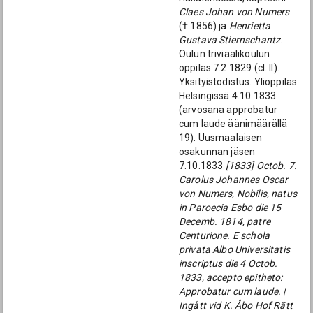
Claes Johan von Numers
(† 1856) ja
Henrietta
Gustava Stiernschantz
.
Oulun triviaalikoulun
oppilas 7.2.1829 (cl. II).
Yksityistodistus. Ylioppilas
Helsingissä 4.10.1833
(arvosana approbatur
cum laude äänimäärällä
19). Uusmaalaisen
osakunnan jäsen
7.10.1833
[1833] Octob. 7.
Carolus Johannes Oscar
von Numers, Nobilis, natus
in Paroecia Esbo die 15
Decemb. 1814, patre
Centurione. E schola
privata Albo Universitatis
inscriptus die 4 Octob.
1833, accepto epitheto:
Approbatur cum laude. |
Ingått vid K. Åbo Hof Rätt