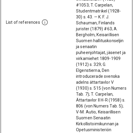
#1053; T. Carpelan,
Studentmatrikel (1928-
30) s. 43. — K. F. J.
List of references
Schauman, Finlands
jurister (1879) #63; A.
Bergholm, Keisarillisen
Suomen hallituskonseljin
ja senaatin
puheenjohtajat, jäsenet ja
virkamiehet 1809-1909
(1912) s. 329; G.
Elgenstierna, Den
introducerade svenska
adelns ättartavlor V
(1930) s. 515 (von Numers
Tab. 7); T. Carpelan,
Ättartavlor II H-R (1958) s.
806 (von Numers Tab. 5);
V-M. Autio, Keisarillisen
Suomen Senaatin
Kirkollistoimikunnan ja
Opetusministeriön