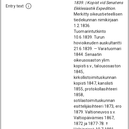
1839. | Kopist vid Senatens
Entry text
Ekklesiastik Expedition.
Merkitty oikeustieteellisen
tiedekunnan nimikirjaan
1.2.1836.
Tuomarintutkinto
10.6.1839. Turun
hovioikeuden auskultantti
21.6.1839. — Varatuomari
1844. Senaatin
oikeusosaston ylim.
kopisti s.v., talousosaston
1845,
kirkollistoimituskunnan
kopisti 1847, kanslisti
1855, protokollasihteeri
1858,
sotilastoimituskunnan
esittelijäsihteeri 1873, ero
1879. Valtioneuvos s.v.
Valtiopäivämies 1867,
1872 ja 1877-78. †