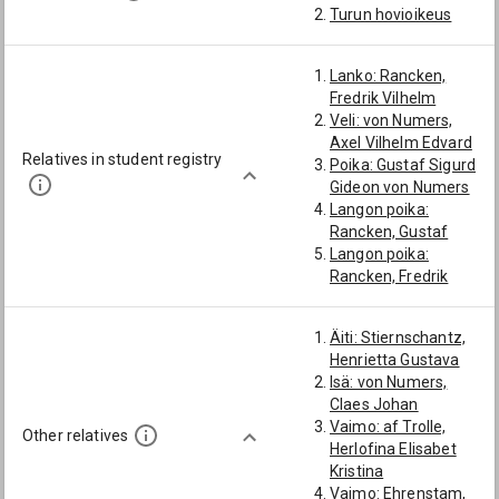
Turun hovioikeus
Lanko: Rancken,
Fredrik Vilhelm
Veli: von Numers,
Axel Vilhelm Edvard
Relatives in student registry
Poika: Gustaf Sigurd
Gideon von Numers
Langon poika:
Rancken, Gustaf
Langon poika:
Rancken, Fredrik
Gerhard
Äiti: Stiernschantz,
Henrietta Gustava
Isä: von Numers,
Claes Johan
Vaimo: af Trolle,
Other relatives
Herlofina Elisabet
Kristina
Vaimo: Ehrenstam,