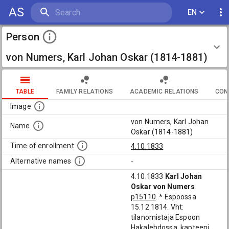
AS
EN
Person
von Numers, Karl Johan Oskar (1814-1881)
TABLE
FAMILY RELATIONS
ACADEMIC RELATIONS
CON
Image
von Numers, Karl Johan
Name
Oskar (1814-1881)
Time of enrollment
4.10.1833
Alternative names
-
4.10.1833
Karl Johan
Oskar von Numers
p15110
. * Espoossa
15.12.1814. Vht:
tilanomistaja Espoon
Hakalehdossa, kapteeni