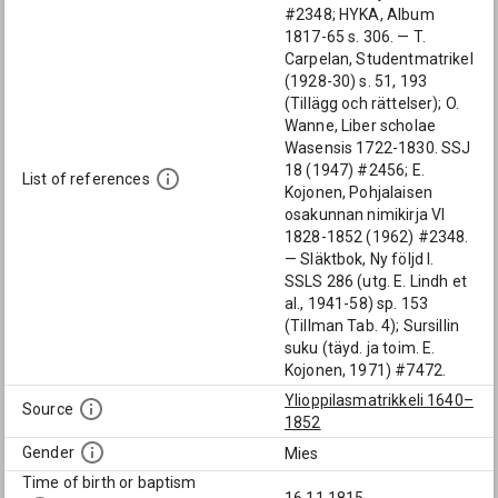
#2348; HYKA, Album
1817-65 s. 306. — T.
Carpelan, Studentmatrikel
(1928-30) s. 51, 193
(Tillägg och rättelser); O.
Wanne, Liber scholae
Wasensis 1722-1830. SSJ
18 (1947) #2456; E.
List of references
Kojonen, Pohjalaisen
osakunnan nimikirja VI
1828-1852 (1962) #2348.
— Släktbok, Ny följd I.
SSLS 286 (utg. E. Lindh et
al., 1941-58) sp. 153
(Tillman Tab. 4); Sursillin
suku (täyd. ja toim. E.
Kojonen, 1971) #7472.
Ylioppilasmatrikkeli 1640–
Source
1852
Gender
Mies
Time of birth or baptism