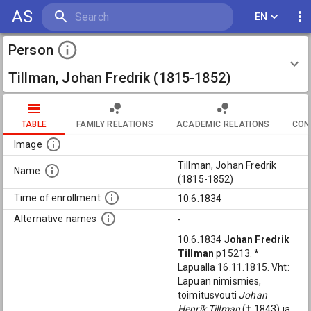
AS
EN
Person
Tillman, Johan Fredrik (1815-1852)
TABLE
FAMILY RELATIONS
ACADEMIC RELATIONS
CON
Image
Tillman, Johan Fredrik
Name
(1815-1852)
Time of enrollment
10.6.1834
Alternative names
-
10.6.1834
Johan Fredrik
Tillman
p15213
. *
Lapualla 16.11.1815. Vht:
Lapuan nimismies,
toimitusvouti
Johan
Henrik Tillman
(† 1843) ja