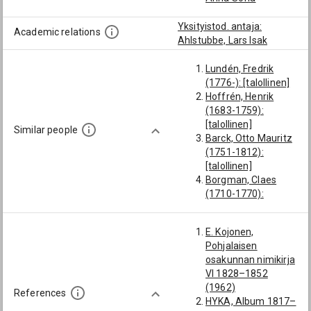
Yksityistod. antaja:
Academic relations
Ahlstubbe, Lars Isak
Lundén, Fredrik
(1776-): [talollinen]
Hoffrén, Henrik
(1683-1759):
[talollinen]
Similar people
Barck, Otto Mauritz
(1751-1812):
[talollinen]
Borgman, Claes
(1710-1770):
[talollinen]
Åhlström, Erik
E. Kojonen,
(1726-1775):
Pohjalaisen
[talollinen]
osakunnan nimikirja
Alovius, Jakob
VI 1828–1852
(1720-1810):
(1962)
[talollinen]
References
HYKA, Album 1817–