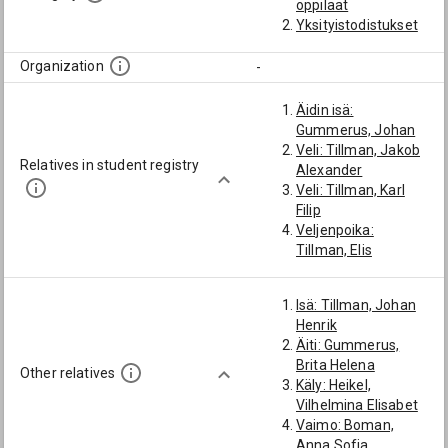
oppilaat
Yksityistodistukset
Organization
-
Äidin isä:
Gummerus, Johan
Veli: Tillman, Jakob
Relatives in student registry
Alexander
Veli: Tillman, Karl
Filip
Veljenpoika:
Tillman, Elis
Isä: Tillman, Johan
Henrik
Äiti: Gummerus,
Brita Helena
Other relatives
Käly: Heikel,
Vilhelmina Elisabet
Vaimo: Boman,
Anna Sofia