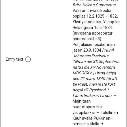
Brita Helena Gummerus
.
Vaasan triviaalikoulun
oppilas 12.2.1825 - 1832.
Yksityistodistus. Ylioppilas
Helsingissä 10.6.1834
(arvosana approbatur
äänimäärällä 8).
Pohjalaisen osakunnan
jäsen 20.9.1834
[1834]
Johannes Fredricus
Entry text
Tillman die XX Septembris.
natus die XV Novembris
MDCCCXV. | Uttog betyg
den 21 mars 1840 för att
bli Prest, men reste kort
derpå till Ryssland. |
Landtbrukare i Lappo.
—
Mainitaan
huonotapaiseksi
ylioppilaaksi. — Talollinen
Kauhavalla Pukkinen-
nimisellä tilalla. †