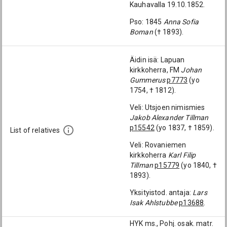
Kauhavalla 19.10.1852.
Pso: 1845
Anna Sofia
Boman
(† 1893).
Äidin isä: Lapuan
kirkkoherra, FM
Johan
Gummerus
p7773
(yo
1754, † 1812).
Veli: Utsjoen nimismies
Jakob Alexander Tillman
p15542
(yo 1837, † 1859).
List of relatives
Veli: Rovaniemen
kirkkoherra
Karl Filip
Tillman
p15779
(yo 1840, †
1893).
Yksityistod. antaja:
Lars
Isak Ahlstubbe
p13688
.
HYK ms., Pohj. osak. matr.