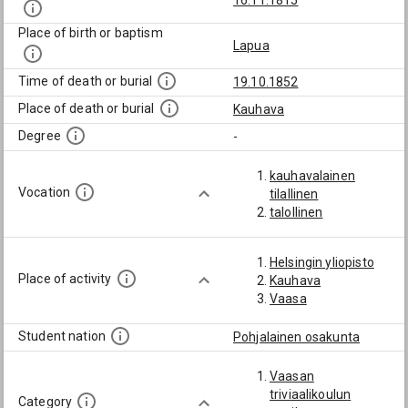
16.11.1815
Place of birth or baptism
Lapua
Time of death or burial
19.10.1852
Place of death or burial
Kauhava
Degree
-
kauhavalainen
Vocation
tilallinen
talollinen
Helsingin yliopisto
Place of activity
Kauhava
Vaasa
Student nation
Pohjalainen osakunta
Vaasan
triviaalikoulun
Category