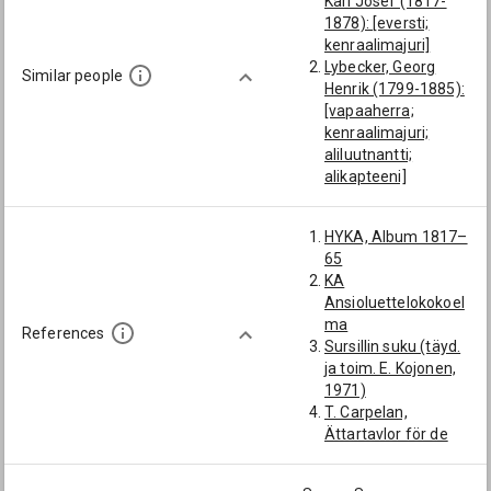
Karl Josef (1817-
1878): [eversti;
kenraalimajuri]
Lybecker, Georg
Similar people
Henrik (1799-1885):
[vapaaherra;
kenraalimajuri;
aliluutnantti;
alikapteeni]
Ehrnrooth, Gustaf
Robert (1821-1911):
HYKA, Album 1817–
[eversti;
65
kenraalimajuri;
KA
aliluutnantti;
Ansioluettelokokoel
alikapteeni;
ma
Ylioppilas
References
Sursillin suku (täyd.
Helsingissä
ja toim. E. Kojonen,
21.6.1837 (arvosana
1971)
approbatur cum
T. Carpelan,
laude äänimäärällä
Ättartavlor för de
20)]
på Finlands
Stjernvall, Claes
riddarhus inskrivna
Alfred (1803-1869):