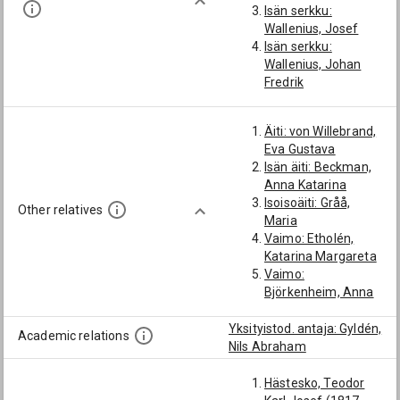
Isän serkku:
Wallenius, Josef
Isän serkku:
Wallenius, Johan
Fredrik
Isän isä: Walleen,
Erik
Äiti: von Willebrand,
Isosetä: Wallenius,
Eva Gustava
Martin Johan
Isän äiti: Beckman,
Isoisoisä: Wallenius,
Anna Katarina
Johan
Isoisoäiti: Gråå,
Veli: Walleen, Carl
Other relatives
Maria
Edvard
Vaimo: Etholén,
Poika: Karl Magnus
Katarina Margareta
Mikael Walleen
Vaimo:
Björkenheim, Anna
Charlotta
Käly: Björkenheim,
Yksityistod. antaja: Gyldén,
Academic relations
Vilhelmina Matilda
Nils Abraham
Miniä: Willborg, Olga
Matilda
Hästesko, Teodor