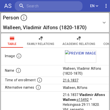
AS
EN
Person
Walleen, Vladimir Alfons (1820-1870)
TABLE
FAMILY RELATIONS
ACADEMIC RELATIONS
CON
Image
Walleen, Vladimir Alfons
Name
(1820-1870)
Time of enrollment
21.6.1837
Alternative names
Walleen, Alfons
21.6.1837
Vladimir Alfons
Walleen
p15492
. *
Helsingissä 29.11.1820.
Vht: senaatin