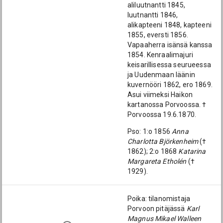
aliluutnantti 1845,
luutnantti 1846,
alikapteeni 1848, kapteeni
1855, eversti 1856.
Vapaaherra isänsä kanssa
1854. Kenraalimajuri
keisarillisessa seurueessa
ja Uudenmaan läänin
kuvernööri 1862, ero 1869.
Asui viimeksi Haikon
kartanossa Porvoossa. †
Porvoossa 19.6.1870.
Pso: 1:o 1856
Anna
Charlotta Björkenheim
(†
1862); 2:o 1868
Katarina
Margareta Etholén
(†
1929).
Poika: tilanomistaja
Porvoon pitäjässä
Karl
Magnus Mikael Walleen