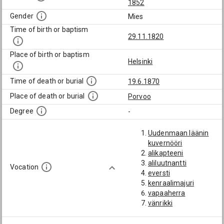
1852
Gender
Mies
Time of birth or baptism
29.11.1820
Place of birth or baptism
Helsinki
Time of death or burial
19.6.1870
Place of death or burial
Porvoo
Degree
-
Uudenmaan läänin
kuvernööri
alikapteeni
aliluutnantti
Vocation
eversti
kenraalimajuri
vapaaherra
vänrikki