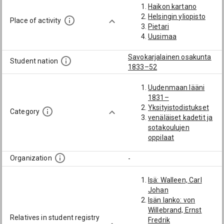
Haikon kartano
Helsingin yliopisto
Place of activity
Pietari
Uusimaa
Savokarjalainen osakunta
Student nation
1833–52
Uudenmaan lääni
1831–
Yksityistodistukset
Category
venäläiset kadetit ja
sotakoulujen
oppilaat
Organization
-
Isä: Walleen, Carl
Johan
Isän lanko: von
Willebrand, Ernst
Relatives in student registry
Fredrik