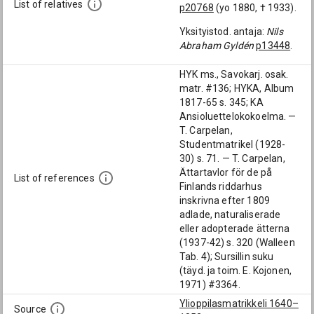
List of relatives
p20768
(yo 1880, † 1933).
Yksityistod. antaja:
Nils
Abraham Gyldén
p13448
.
HYK ms., Savokarj. osak.
matr. #136; HYKA, Album
1817-65 s. 345; KA
Ansioluettelokokoelma. —
T. Carpelan,
Studentmatrikel (1928-
30) s. 71. — T. Carpelan,
Ättartavlor för de på
List of references
Finlands riddarhus
inskrivna efter 1809
adlade, naturaliserade
eller adopterade ätterna
(1937-42) s. 320 (Walleen
Tab. 4); Sursillin suku
(täyd. ja toim. E. Kojonen,
1971) #3364.
Ylioppilasmatrikkeli 1640–
Source