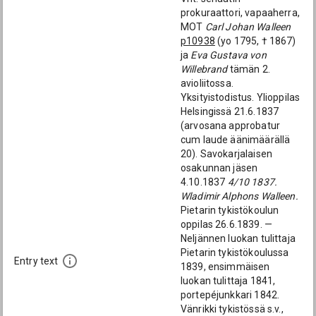
prokuraattori, vapaaherra,
MOT
Carl Johan Walleen
p10938
(yo 1795, † 1867)
ja
Eva Gustava von
Willebrand
tämän 2.
avioliitossa.
Yksityistodistus. Ylioppilas
Helsingissä 21.6.1837
(arvosana approbatur
cum laude äänimäärällä
20). Savokarjalaisen
osakunnan jäsen
4.10.1837
4/10 1837.
Wladimir Alphons Walleen.
Pietarin tykistökoulun
oppilas 26.6.1839. —
Neljännen luokan tulittaja
Pietarin tykistökoulussa
Entry text
1839, ensimmäisen
luokan tulittaja 1841,
portepéjunkkari 1842.
Vänrikki tykistössä s.v.,