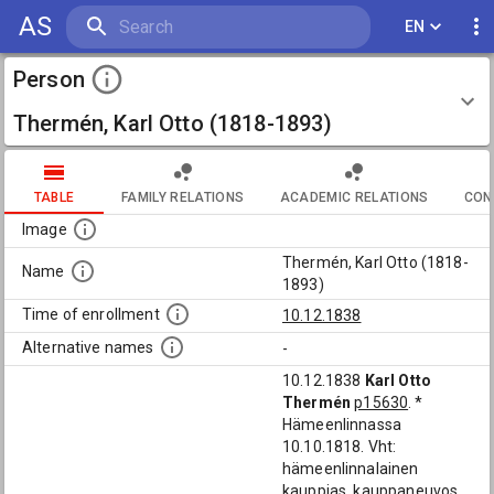
AS
EN
Person
Thermén, Karl Otto (1818-1893)
TABLE
FAMILY RELATIONS
ACADEMIC RELATIONS
CON
Image
Thermén, Karl Otto (1818-
Name
1893)
Time of enrollment
10.12.1838
Alternative names
-
10.12.1838
Karl Otto
Thermén
p15630
. *
Hämeenlinnassa
10.10.1818. Vht:
hämeenlinnalainen
kauppias, kauppaneuvos