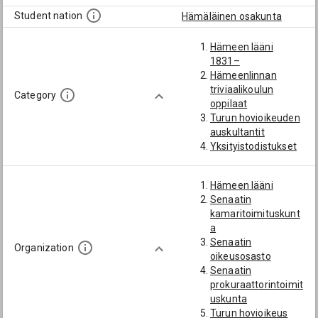
Student nation
Hämäläinen osakunta
Hämeen lääni
1831–
Hämeenlinnan
triviaalikoulun
Category
oppilaat
Turun hovioikeuden
auskultantit
Yksityistodistukset
Hämeen lääni
Senaatin
kamaritoimituskunt
a
Senaatin
Organization
oikeusosasto
Senaatin
prokuraattorintoimit
uskunta
Turun hovioikeus