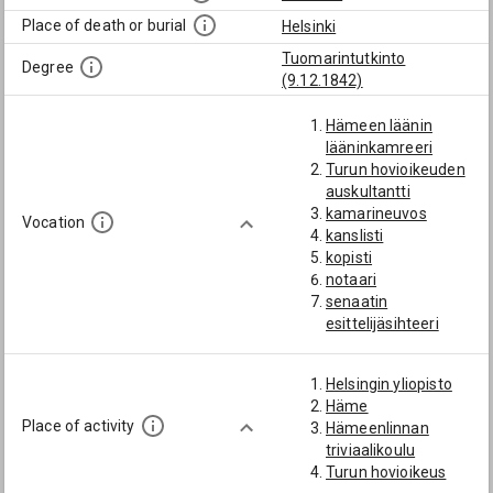
Place of death or burial
Helsinki
Tuomarintutkinto
Degree
(9.12.1842)
Hämeen läänin
lääninkamreeri
Turun hovioikeuden
auskultantti
kamarineuvos
Vocation
kanslisti
kopisti
notaari
senaatin
esittelijäsihteeri
senaatin
kamaritoimituskunn
Helsingin yliopisto
an esittelijäsihteeri
Häme
tuomarintutkinto
Place of activity
Hämeenlinnan
valtioneuvos
triviaalikoulu
varalääninkamreeri
Turun hovioikeus
varatuomari