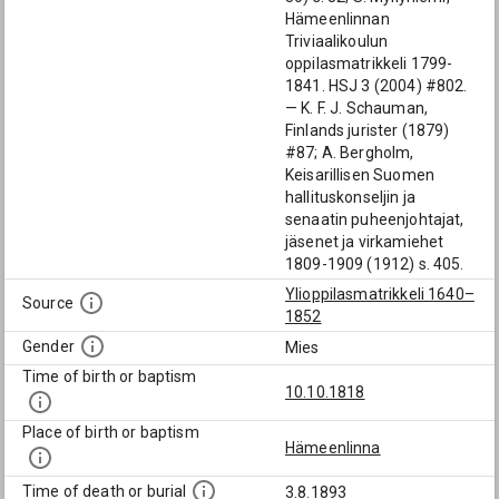
Hämeenlinnan
Triviaalikoulun
oppilasmatrikkeli 1799-
1841. HSJ 3 (2004) #802.
— K. F. J. Schauman,
Finlands jurister (1879)
#87; A. Bergholm,
Keisarillisen Suomen
hallituskonseljin ja
senaatin puheenjohtajat,
jäsenet ja virkamiehet
1809-1909 (1912) s. 405.
Ylioppilasmatrikkeli 1640–
Source
1852
Gender
Mies
Time of birth or baptism
10.10.1818
Place of birth or baptism
Hämeenlinna
Time of death or burial
3.8.1893