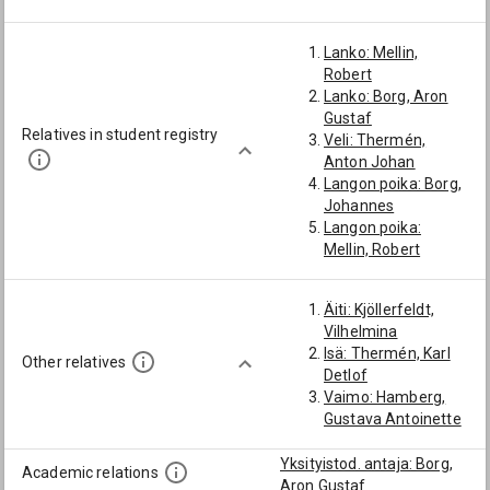
Lanko: Mellin,
Robert
Lanko: Borg, Aron
Gustaf
Relatives in student registry
Veli: Thermén,
Anton Johan
Langon poika: Borg,
Johannes
Langon poika:
Mellin, Robert
Hjalmar
Langon poika: Borg,
Äiti: Kjöllerfeldt,
Nathanael
Vilhelmina
Langon poika: Borg,
Isä: Thermén, Karl
Waldemar
Other relatives
Detlof
Langon poika: Borg,
Vaimo: Hamberg,
Anshelm Gabriel
Gustava Antoinette
Langon poika: Borg,
Assar Gideon
Yksityistod. antaja: Borg,
Langon poika:
Academic relations
Aron Gustaf