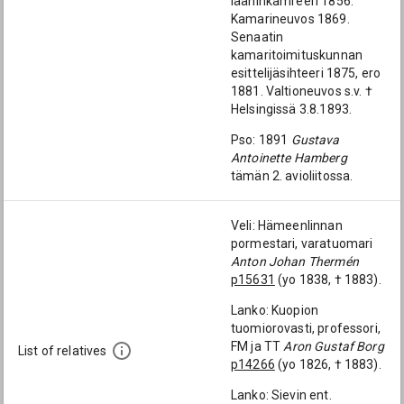
lääninkamreeri 1856.
Kamarineuvos 1869.
Senaatin
kamaritoimituskunnan
esittelijäsihteeri 1875, ero
1881. Valtioneuvos s.v. †
Helsingissä 3.8.1893.
Pso: 1891
Gustava
Antoinette Hamberg
tämän 2. avioliitossa.
Veli: Hämeenlinnan
pormestari, varatuomari
Anton Johan Thermén
p15631
(yo 1838, † 1883).
Lanko: Kuopion
tuomiorovasti, professori,
FM ja TT
Aron Gustaf Borg
List of relatives
p14266
(yo 1826, † 1883).
Lanko: Sievin ent.