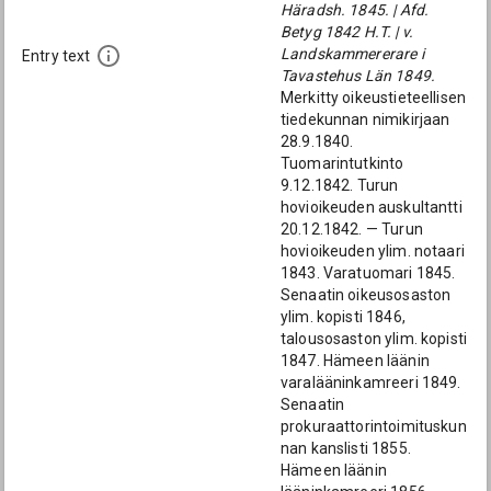
Häradsh. 1845. | Afd.
Betyg 1842 H.T. | v.
Landskammererare i
Entry text
Tavastehus Län 1849.
Merkitty oikeustieteellisen
tiedekunnan nimikirjaan
28.9.1840.
Tuomarintutkinto
9.12.1842. Turun
hovioikeuden auskultantti
20.12.1842. — Turun
hovioikeuden ylim. notaari
1843. Varatuomari 1845.
Senaatin oikeusosaston
ylim. kopisti 1846,
talousosaston ylim. kopisti
1847. Hämeen läänin
varalääninkamreeri 1849.
Senaatin
prokuraattorintoimituskun
nan kanslisti 1855.
Hämeen läänin