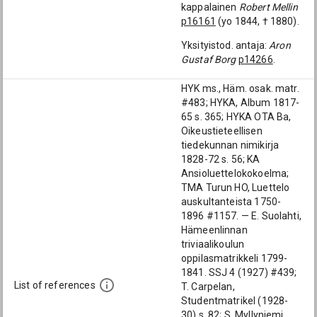
kappalainen
Robert Mellin
p16161
(yo 1844, † 1880).
Yksityistod. antaja:
Aron
Gustaf Borg
p14266
.
HYK ms., Häm. osak. matr.
#483; HYKA, Album 1817-
65 s. 365; HYKA OTA Ba,
Oikeustieteellisen
tiedekunnan nimikirja
1828-72 s. 56; KA
Ansioluettelokokoelma;
TMA Turun HO, Luettelo
auskultanteista 1750-
1896 #1157. — E. Suolahti,
Hämeenlinnan
triviaalikoulun
oppilasmatrikkeli 1799-
1841. SSJ 4 (1927) #439;
List of references
T. Carpelan,
Studentmatrikel (1928-
30) s. 82; S. Myllyniemi,