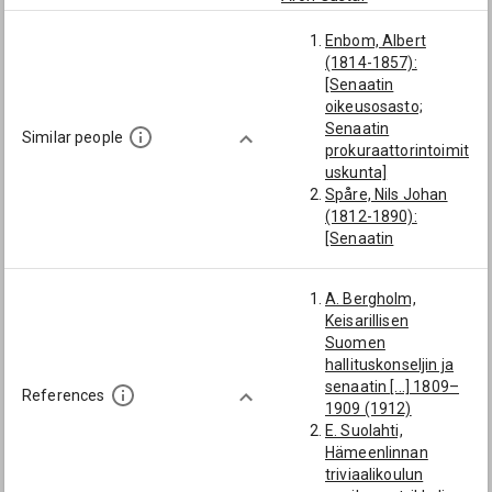
Mellin, Alexis
Heribert
Enbom, Albert
(1814-1857):
[Senaatin
oikeusosasto;
Senaatin
Similar people
prokuraattorintoimit
uskunta]
Spåre, Nils Johan
(1812-1890):
[Senaatin
oikeusosasto;
Senaatin
A. Bergholm,
prokuraattorintoimit
Keisarillisen
uskunta]
Suomen
Dahlén, Nils August
hallituskonseljin ja
(1829-1914):
senaatin [...] 1809–
[kamarineuvos;
References
1909 (1912)
valtioneuvos;
E. Suolahti,
Hämeen läänin
Hämeenlinnan
lääninkamreeri;
triviaalikoulun
Hämeen lääni