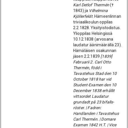
Karl Detlof Thermén
(†
1843) ja
Vilhelmina
Kjöllerfeldt
. Hämeenlinnan
triviaalikoulun oppilas
2.2.1828. Yksityistodistus.
Ylioppilas Helsingissä
10.12.1838 (arvosana
laudatur äänimäärällä 23).
Hämäläisen osakunnan
jäsen 2.2.1839
[1839]
Februarii 2. Carl Otto
Thermén, född i
Tavastehus Stad den 10
October 1818 har vid
Student-Examen den 10
December 1838 erhållit
vittsordet Laudatur
grundadt på 23 bifalls-
röster. | Fadren:
Handlanden i Tavastehus
Carl Thermén. | Domare
Examen 1842 H.T. | Vice