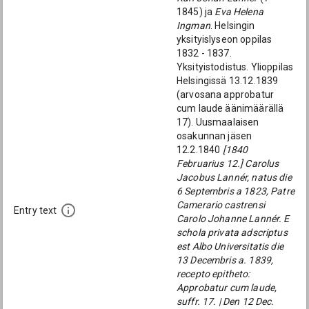
1845) ja
Eva Helena
Ingman
. Helsingin
yksityislyseon oppilas
1832 - 1837.
Yksityistodistus. Ylioppilas
Helsingissä 13.12.1839
(arvosana approbatur
cum laude äänimäärällä
17). Uusmaalaisen
osakunnan jäsen
12.2.1840
[1840
Februarius 12.] Carolus
Jacobus Lannér, natus die
6 Septembris a 1823, Patre
Camerario castrensi
Entry text
Carolo Johanne Lannér. E
schola privata adscriptus
est Albo Universitatis die
13 Decembris a. 1839,
recepto epitheto:
Approbatur cum laude,
suffr. 17. | Den 12 Dec.