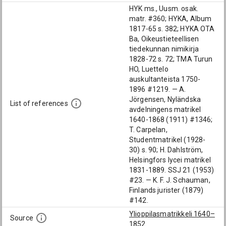
HYK ms., Uusm. osak.
matr. #360; HYKA, Album
1817-65 s. 382; HYKA OTA
Ba, Oikeustieteellisen
tiedekunnan nimikirja
1828-72 s. 72; TMA Turun
HO, Luettelo
auskultanteista 1750-
1896 #1219. — A.
Jörgensen, Nyländska
List of references
avdelningens matrikel
1640-1868 (1911) #1346;
T. Carpelan,
Studentmatrikel (1928-
30) s. 90; H. Dahlström,
Helsingfors lycei matrikel
1831-1889. SSJ 21 (1953)
#23. — K. F. J. Schauman,
Finlands jurister (1879)
#142.
Ylioppilasmatrikkeli 1640–
Source
1852