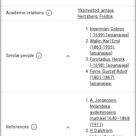
Yksityistod. antaja:
Academic relations
Hertzberg, Fredrik
Ingerman, Gideon
(-1699): [asianajaja]
Wallin, Karl Emil
(1863-1905):
[asianajaja]
Similar people
Forstadius, Henrik
(-1698): [asianajaja]
Finne, Gustaf Adolf
(1801-1867):
[asianajaja;
Lempäälä]
af Frosterus, August
A. Jörgensen,
Robert (1863-1896):
Nyländska
[asianajaja]
avdelningens
Meller, Fredrik
matrikel 1640–1868
Reinhold (1853-
(1911)
1920): [asianajaja;
References
H. Dalström,
Siuntio]