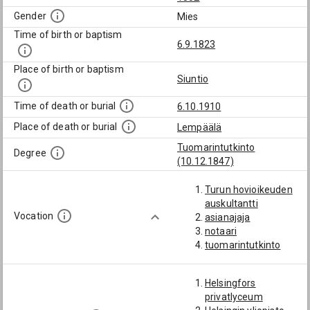
Gender
Mies
Time of birth or baptism
6.9.1823
Place of birth or baptism
Siuntio
Time of death or burial
6.10.1910
Place of death or burial
Lempäälä
Tuomarintutkinto
Degree
(10.12.1847)
Turun hovioikeuden
auskultantti
Vocation
asianajaja
notaari
tuomarintutkinto
Helsingfors
privatlyceum