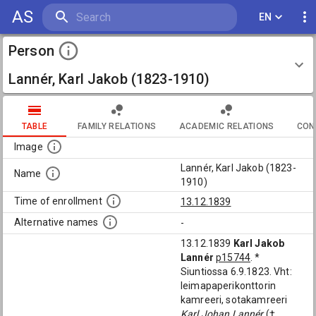
AS
EN
Person
Lannér, Karl Jakob (1823-1910)
TABLE
FAMILY RELATIONS
ACADEMIC RELATIONS
CON
Image
Lannér, Karl Jakob (1823-
Name
1910)
Time of enrollment
13.12.1839
Alternative names
-
13.12.1839
Karl Jakob
Lannér
p15744
. *
Siuntiossa 6.9.1823. Vht:
leimapaperikonttorin
kamreeri, sotakamreeri
Karl Johan Lannér
(†