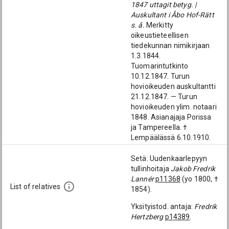
1847 uttagit betyg. |
Auskultant i Åbo Hof-Rätt
s. å.
Merkitty
oikeustieteellisen
tiedekunnan nimikirjaan
1.3.1844.
Tuomarintutkinto
10.12.1847. Turun
hovioikeuden auskultantti
21.12.1847. — Turun
hovioikeuden ylim. notaari
1848. Asianajaja Porissa
ja Tampereella. †
Lempäälässä 6.10.1910.
Setä: Uudenkaarlepyyn
tullinhoitaja
Jakob Fredrik
Lannér
p11368
(yo 1800, †
List of relatives
1854).
Yksityistod. antaja:
Fredrik
Hertzberg
p14389
.