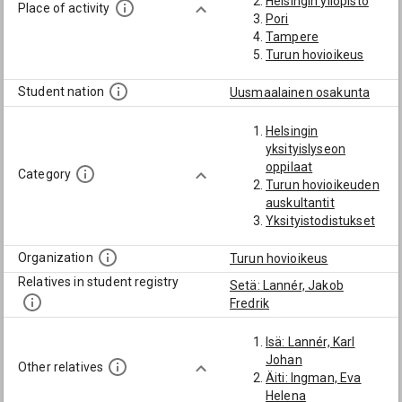
Helsingin yliopisto
Place of activity
Pori
Tampere
Turun hovioikeus
Student nation
Uusmaalainen osakunta
Helsingin
yksityislyseon
oppilaat
Category
Turun hovioikeuden
auskultantit
Yksityistodistukset
Organization
Turun hovioikeus
Relatives in student registry
Setä: Lannér, Jakob
Fredrik
Isä: Lannér, Karl
Johan
Other relatives
Äiti: Ingman, Eva
Helena