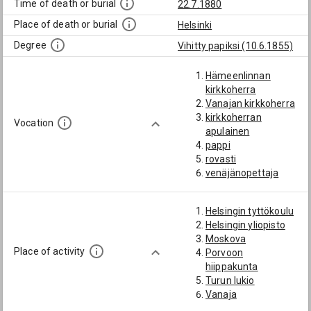
Time of death or burial
22.7.1880
Place of death or burial
Helsinki
Degree
Vihitty papiksi (10.6.1855)
Hämeenlinnan
kirkkoherra
Vanajan kirkkoherra
kirkkoherran
Vocation
apulainen
pappi
rovasti
venäjänopettaja
Helsingin tyttökoulu
Helsingin yliopisto
Moskova
Place of activity
Porvoon
hiippakunta
Turun lukio
Vanaja