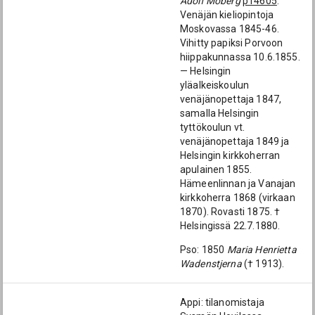
Adolf Moberg
p14605
.
Venäjän kieliopintoja
Moskovassa 1845-46.
Vihitty papiksi Porvoon
hiippakunnassa 10.6.1855.
— Helsingin
yläalkeiskoulun
venäjänopettaja 1847,
samalla Helsingin
tyttökoulun vt.
venäjänopettaja 1849 ja
Helsingin kirkkoherran
apulainen 1855.
Hämeenlinnan ja Vanajan
kirkkoherra 1868 (virkaan
1870). Rovasti 1875. †
Helsingissä 22.7.1880.
Pso: 1850
Maria Henrietta
Wadenstjerna
(† 1913).
Appi: tilanomistaja