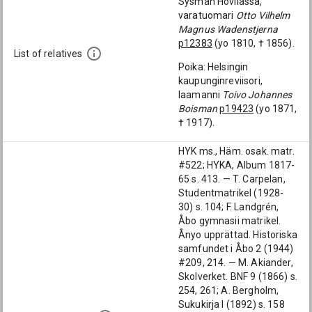
Sysmän Hovilassa,
varatuomari
Otto Vilhelm
Magnus Wadenstjerna
p12383
(yo 1810, † 1856).
List of relatives
Poika: Helsingin
kaupunginreviisori,
laamanni
Toivo Johannes
Boisman
p19423
(yo 1871,
† 1917).
HYK ms., Häm. osak. matr.
#522; HYKA, Album 1817-
65 s. 413. — T. Carpelan,
Studentmatrikel (1928-
30) s. 104; F. Landgrén,
Åbo gymnasii matrikel.
Ånyo upprättad. Historiska
samfundet i Åbo 2 (1944)
#209, 214. — M. Akiander,
Skolverket. BNF 9 (1866) s.
254, 261; A. Bergholm,
Sukukirja I (1892) s. 158