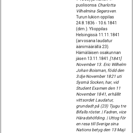
puolisonsa
Charlotta
Vilhelmina Segersven
.
Turun lukion oppilas
24.8.1836 - 10.6.1841
(dim.). Ylioppilas
Helsingissä 11.11.1841
(arvosana laudatur
äänimäärällä 23).
Hämäläisen osakunnan
jäsen 13.11.1841
[1841]
November 13. Eric Wilhelm
Johan Boisman, född den
3:dje November 1821 uti
Sysmä Socken, har, vid
Student Examen den 11
November 1841, erhållit
vittsordet Laudatur,
grundadt på (23) Tjugu tre
Bifalls röster. | Fadren, vice
Häradshöfding. | Uttog för
en resa till Sverige sina
Nations betyg den 13 Maji