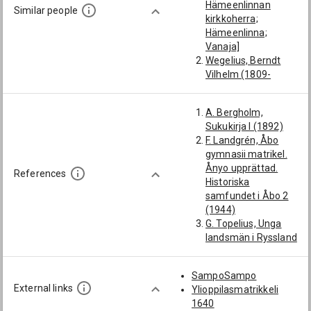
Hämeenlinnan
Similar people
kirkkoherra;
Hämeenlinna;
Vanaja]
Wegelius, Berndt
Vilhelm (1809-
1867): [Vanajan
kirkkoherra;
A. Bergholm,
Hämeenlinnan
Sukukirja I (1892)
kirkkoherra;
F. Landgrén, Åbo
Hämeenlinna;
gymnasii matrikel.
Vanaja]
Ånyo upprättad.
Florin, Johan Gustaf
References
Historiska
(1777-1820):
samfundet i Åbo 2
[Vanajan
(1944)
kirkkoherra;
G. Topelius, Unga
Hämeenlinnan
landsmän i Ryssland
kirkkoherra;
på 1840-talet
Hämeenlinna;
(1935)
Vanaja]
SampoSampo
HYKA, Album 1817–
Idman, Israel (1728-
External links
Ylioppilasmatrikkeli
65
1776):
1640
M. Akiander,
[Hämeenlinnan