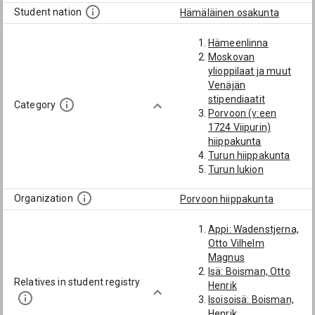
Student nation
Hämäläinen osakunta
Hämeenlinna
Moskovan
ylioppilaat ja muut
Venäjän
stipendiaatit
Category
Porvoon (v:een
1724 Viipurin)
hiippakunta
Turun hiippakunta
Turun lukion
oppilaat
Organization
Porvoon hiippakunta
Appi: Wadenstjerna,
Otto Vilhelm
Magnus
Isä: Boisman, Otto
Relatives in student registry
Henrik
Isoisoisä: Boisman,
Henrik