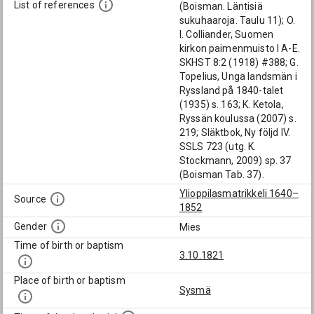
List of references
(Boisman. Läntisiä
sukuhaaroja. Taulu 11); O.
I. Colliander, Suomen
kirkon paimenmuisto I A-E.
SKHST 8:2 (1918) #388; G.
Topelius, Unga landsmän i
Ryssland på 1840-talet
(1935) s. 163; K. Ketola,
Ryssän koulussa (2007) s.
219; Släktbok, Ny följd IV.
SSLS 723 (utg. K.
Stockmann, 2009) sp. 37
(Boisman Tab. 37).
Ylioppilasmatrikkeli 1640–
Source
1852
Gender
Mies
Time of birth or baptism
3.10.1821
Place of birth or baptism
Sysmä