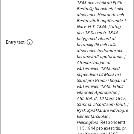
1843 och erhöll då Epith.:
Berömlig flit och ett i alla
afseenden Hedrande och
Berömvärdt uppförande. |
Närv. H.T. 1844. | Uttog
den 13 Decemb. 1844
betyg med vitsord af
Entry text
berömlig flit och i alla
afseenden hedrande och
berömvärdt uppförande. |
Afreste i början af
vårterminen 1845 med
stipendium till Moskva |
Skref pro Gradu i början af
vårterminen 1845. Erhöll
vitsordet Approbatur. |
Afd. Bet. d. 10 Mars 1847.
Samma vitsord som förut. |
Rysk Språklärare vid Högre
Elementarskolan i
Helsingfors.
Respondentti
11.5.1844 pro exercitio, pr.