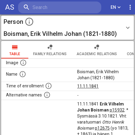
AS
EN
Person
Boisman, Erik Vilhelm Johan (1821-1880)
TABLE
FAMILY RELATIONS
ACADEMIC RELATIONS
CON
Image
Boisman, Erik Vilhelm
Name
Johan (1821-1880)
Time of enrollment
11.11.1841
Alternative names
-
11.11.1841
Erik Vilhelm
Johan Boisman
p15932
. *
Sysmässä 3.10.1821. Vht:
varatuomari
Otto Henrik
Boisman
p12675
(yo 1813,
† 1863) ja hänen 1.