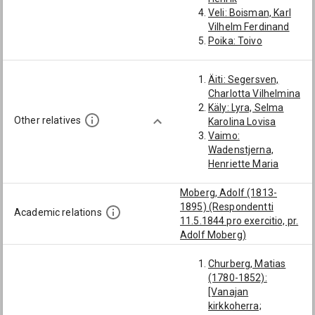
Veli: Boisman, Karl
Vilhelm Ferdinand
Poika: Toivo
Johannes Boisman
Veljenpoika:
Äiti: Segersven,
Boisman, Torsten
Charlotta Vilhelmina
Wilhelm
Käly: Lyra, Selma
Veljenpoika:
Other relatives
Karolina Lovisa
Boisman, Henrik
Vaimo:
Ferdinand
Wadenstjerna,
Veljenpoika:
Henriette Maria
Boisman, Karl
Arthur
Moberg, Adolf (1813-
1895) (Respondentti
Academic relations
11.5.1844 pro exercitio, pr.
Adolf Moberg)
Churberg, Matias
(1780-1852):
[Vanajan
kirkkoherra;