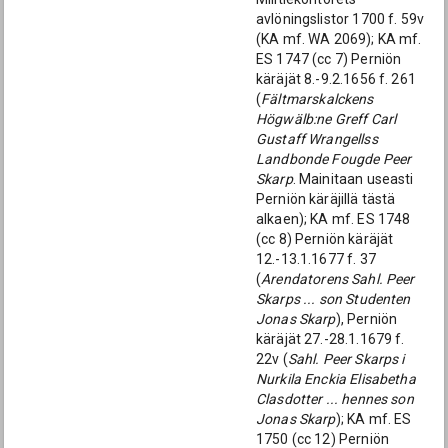
avlöningslistor 1700 f. 59v
(KA mf. WA 2069); KA mf.
ES 1747 (cc 7) Perniön
käräjät 8.-9.2.1656 f. 261
(
Fältmarskalckens
Högwälb:ne Greff Carl
Gustaff Wrangellss
Landbonde Fougde Peer
Skarp
. Mainitaan useasti
Perniön käräjillä tästä
alkaen); KA mf. ES 1748
(cc 8) Perniön käräjät
12.-13.1.1677 f. 37
(
Arendatorens Sahl. Peer
Skarps ... son Studenten
Jonas Skarp
), Perniön
käräjät 27.-28.1.1679 f.
22v (
Sahl. Peer Skarps i
Nurkila Enckia Elisabetha
Clasdotter ... hennes son
Jonas Skarp
); KA mf. ES
1750 (cc 12) Perniön