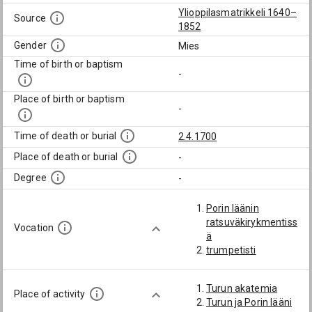
Ylioppilasmatrikkeli 1640–
Source
1852
Gender
Mies
Time of birth or baptism
-
Place of birth or baptism
-
Time of death or burial
2.4.1700
Place of death or burial
-
Degree
-
Porin läänin
ratsuväkirykmentiss
Vocation
ä
trumpetisti
Turun akatemia
Place of activity
Turun ja Porin lääni