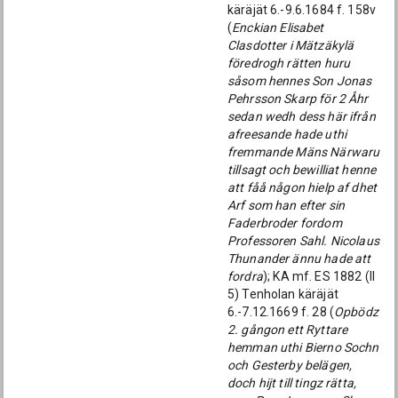
käräjät 6.-9.6.1684 f. 158v
(
Enckian Elisabet
Clasdotter i Mätzäkylä
föredrogh rätten huru
såsom hennes Son Jonas
Pehrsson Skarp för 2 Åhr
sedan wedh dess här ifrån
afreesande hade uthi
fremmande Mäns Närwaru
tillsagt och bewilliat henne
att fåå någon hielp af dhet
Arf som han efter sin
Faderbroder fordom
Professoren Sahl. Nicolaus
Thunander ännu hade att
fordra
); KA mf. ES 1882 (ll
5) Tenholan käräjät
6.-7.12.1669 f. 28 (
Opbödz
2. gångon ett Ryttare
hemman uthi Bierno Sochn
och Gesterby belägen,
doch hijt till tingz rätta,