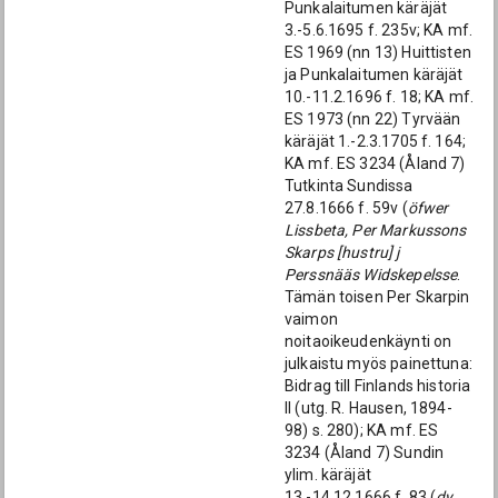
Punkalaitumen käräjät
3.-5.6.1695 f. 235v; KA mf.
ES 1969 (nn 13) Huittisten
ja Punkalaitumen käräjät
10.-11.2.1696 f. 18; KA mf.
ES 1973 (nn 22) Tyrvään
käräjät 1.-2.3.1705 f. 164;
KA mf. ES 3234 (Åland 7)
Tutkinta Sundissa
27.8.1666 f. 59v (
öfwer
Lissbeta, Per Markussons
Skarps [hustru] j
Perssnääs Widskepelsse
.
Tämän toisen Per Skarpin
vaimon
noitaoikeudenkäynti on
julkaistu myös painettuna:
Bidrag till Finlands historia
II (utg. R. Hausen, 1894-
98) s. 280); KA mf. ES
3234 (Åland 7) Sundin
ylim. käräjät
13.-14.12.1666 f. 83 (
dy