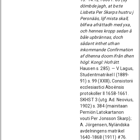
dömbde jagh, at be:te
Lisbeta Per Skarps hustru j
Persnääs, lijf mista skall,
blifwa afrättadh med yxa,
och hennes kropp sedan å
båle upbrännas, doch
sådant inthet uthan
inkommande Confirmation
af dhenna doom ifrån dhen
högl: Kongl: Hofrätt
.
Hausen s. 285). — V. Lagus,
Studentmatrikel I (1889-
91) s. 99 (XXIII); Consistorii
ecclesiastici Aboënsis
protokoller II 1658-1661.
SKHST 3 (utg. Ad. Neovius,
1902) s. 384 (mainitaan
Perniön Latokartanon
vouti Per Jonsson Skarp);
A. Jörgensen, Nyländska
avdelningens matrikel
1640-1868 (1911) #76.