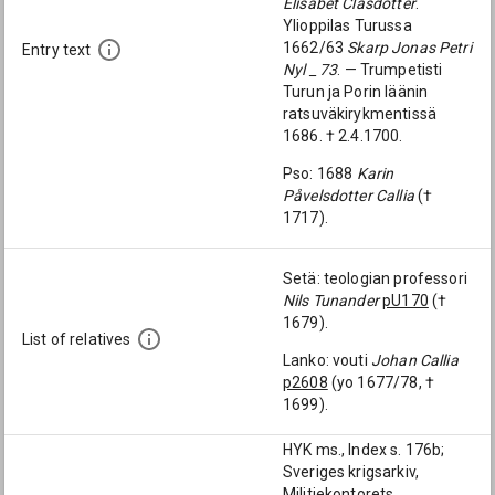
Elisabet Clasdotter
.
Ylioppilas Turussa
1662/63
Skarp Jonas Petri
Entry text
Nyl _ 73
. — Trumpetisti
Turun ja Porin läänin
ratsuväkirykmentissä
1686. † 2.4.1700.
Pso: 1688
Karin
Påvelsdotter Callia
(†
1717).
Setä: teologian professori
Nils Tunander
pU170
(†
1679).
List of relatives
Lanko: vouti
Johan Callia
p2608
(yo 1677/78, †
1699).
HYK ms., Index s. 176b;
Sveriges krigsarkiv,
Militiekontorets