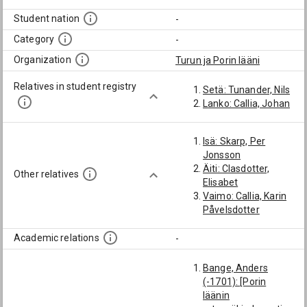
Student nation
-
Category
-
Organization
Turun ja Porin lääni
Relatives in student registry
Setä: Tunander, Nils
Lanko: Callia, Johan
Isä: Skarp, Per
Jonsson
Äiti: Clasdotter,
Other relatives
Elisabet
Vaimo: Callia, Karin
Påvelsdotter
Academic relations
-
Bange, Anders
(-1701): [Porin
läänin