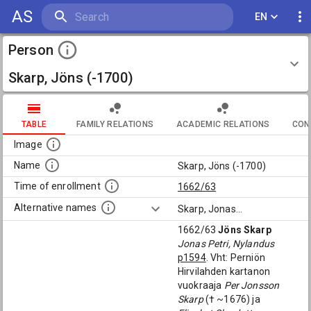
AS
EN
Person
Skarp, Jöns (-1700)
TABLE
FAMILY RELATIONS
ACADEMIC RELATIONS
CON
Image
Name
Skarp, Jöns (-1700)
Time of enrollment
1662/63
Alternative names
Skarp, Jonas
...
1662/63
Jöns Skarp
Jonas Petri, Nylandus
p1594
. Vht: Perniön
Hirvilahden kartanon
vuokraaja
Per Jonsson
Skarp
(† ~1676) ja