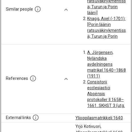
ratsuväkirykmentiss
ä; Turun ja Porin
Similar people
lääni]
Knagg, Axel (-1701):
[Porin läänin
ratsuväkirykmentiss
ä; Turun ja Porin
lääni]
Crydeen, Jakob:
A. Jörgensen,
[Porin läänin
Nyländska
ratsuväkirykmentiss
avdelningens
ä; Turun ja Porin
matrikel 1640–1868
lääni]
(1911)
Festing, Jost: [Turun
References
Consistorii
ja Porin lääni]
ecclesiastici
Homenius, Johan
Aboënsis
(-1705): [Porin
protokoller II 1658–
läänin
1661. SKHST 3 (utg.
ratsuväkirykmentiss
Ad. Neovius, 1902)
ä; Turun ja Porin
External links
Ylioppilasmatrikkeli 1640
lääni]
Alftanus, Alexander:
Yrjö Kotivuori,
[Porin läänin