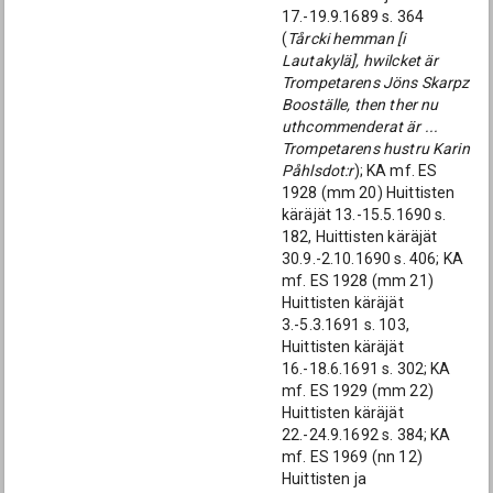
17.-19.9.1689 s. 364
(
Tårcki hemman [i
Lautakylä], hwilcket är
Trompetarens Jöns Skarpz
Booställe, then ther nu
uthcommenderat är ...
Trompetarens hustru Karin
Påhlsdot:r
); KA mf. ES
1928 (mm 20) Huittisten
käräjät 13.-15.5.1690 s.
182, Huittisten käräjät
30.9.-2.10.1690 s. 406; KA
mf. ES 1928 (mm 21)
Huittisten käräjät
3.-5.3.1691 s. 103,
Huittisten käräjät
16.-18.6.1691 s. 302; KA
mf. ES 1929 (mm 22)
Huittisten käräjät
22.-24.9.1692 s. 384; KA
mf. ES 1969 (nn 12)
Huittisten ja