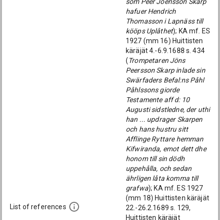
som Peer Joensson Skarp
hafuer Hendrich
Thomasson i Lapnäss till
kööps Uplåthet
); KA mf. ES
1927 (mm 16) Huittisten
käräjät 4.-6.9.1688 s. 434
(
Trompetaren Jöns
Peersson Skarp inlade sin
Swärfaders Befal:ns Påhl
Påhlssons giorde
Testamente aff d: 10
Augusti sidstledne, der uthi
han ... updrager Skarpen
och hans hustru sitt
Afflinge Ryttare hemman
Kifwiranda, emot dett dhe
honom till sin dödh
uppehålla, och sedan
ährligen låta komma till
grafwa
); KA mf. ES 1927
(mm 18) Huittisten käräjät
List of references
22.-26.2.1689 s. 129,
Huittisten käräjät