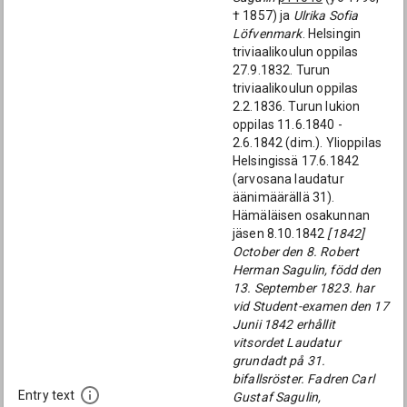
† 1857) ja
Ulrika Sofia
Löfvenmark
. Helsingin
triviaalikoulun oppilas
27.9.1832. Turun
triviaalikoulun oppilas
2.2.1836. Turun lukion
oppilas 11.6.1840 -
2.6.1842 (dim.). Ylioppilas
Helsingissä 17.6.1842
(arvosana laudatur
äänimäärällä 31).
Hämäläisen osakunnan
jäsen 8.10.1842
[1842]
October den 8. Robert
Herman Sagulin, född den
13. September 1823. har
vid Student-examen den 17
Junii 1842 erhållit
vitsordet Laudatur
grundadt på 31.
bifallsröster. Fadren Carl
Entry text
Gustaf Sagulin,