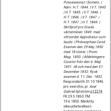
Possessionat i Somero. |
Närv. H.T. 1844. | V.T. 1845
| H.T. 1845. | V.T. 1846. |
H.T. 1846. | V.T. 1847. |
H.T. 1847. | H.T. 1849. |
Skrifprof pro Gradu
vårterminen 1849. med
vittsordet Approbatur cum
laude. | Philosophiae Cand.
Examen den 29 Maj 1850
med 18 röster. | Prom.
Mag. 1850. | Afdelningens
Curator från den 6. Maji
1851. till och med den 31.
December 1852. Rysk
examen d. 11. Dec. 1852.
Respondentti 31.10.1846
pro exercitio, pr.
Axel
Gabriel Sjöström
p12274
.
FK 29.5.1850. FM
19.6.1850. Merkitty
oikeustieteellisen