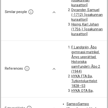
[osakunnan
kuraattori]
Dycander, Samuel
Similar people
(-1712): [osakunnan
kuraattori]
Hising, Karl Johan
(1756-): [osakunnan
kuraattori]
Möller, Petter
(-1682): [osakunnan
F. Landgrén, Åbo
kuraattori]
gymnasii matrikel.
Granberg, Ferdinand
Ånyo upprättad.
(1820-1855):
Historiska
[Somero; Turun
samfundet i Åbo 2
triviaalikoulu]
References
(1944)
Forsius, Erik (1738-
HYKA FTA Ba,
1762): [osakunnan
Tutkintoluettelot
kuraattori]
1828–53
HYKA OTA Ba,
Oikeustieteellisen
tiedekunnan
SampoSampo
nimikirja 1828–72