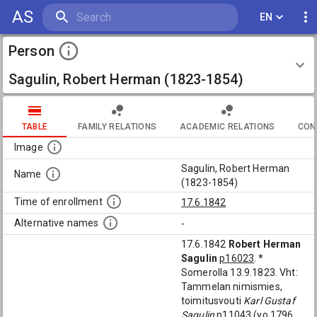
AS
EN
Person
Sagulin, Robert Herman (1823-1854)
TABLE
FAMILY RELATIONS
ACADEMIC RELATIONS
CON
Image
Sagulin, Robert Herman
Name
(1823-1854)
Time of enrollment
17.6.1842
Alternative names
-
17.6.1842
Robert Herman
Sagulin
p16023
. *
Somerolla 13.9.1823. Vht:
Tammelan nimismies,
toimitusvouti
Karl Gustaf
Sagulin
p11043
(yo 1796,