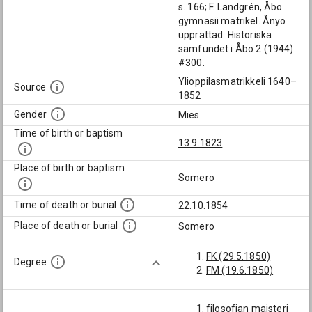
s. 166; F. Landgrén, Åbo
gymnasii matrikel. Ånyo
upprättad. Historiska
samfundet i Åbo 2 (1944)
#300.
Ylioppilasmatrikkeli 1640–
Source
1852
Gender
Mies
Time of birth or baptism
13.9.1823
Place of birth or baptism
Somero
Time of death or burial
22.10.1854
Place of death or burial
Somero
FK (29.5.1850)
Degree
FM (19.6.1850)
filosofian maisteri