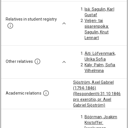
Isä: Sagulin, Karl
Gustaf
Relatives in student registry
Veljen- tai
sisarenpoika:
Sagulin, Knut
Lennart
Äiti: Löfvenmark,
Ulrika Sofia
Other relatives
Käly: Palm, Sofia
Vilhelmina
Sjöström, Axel Gabriel
(1794-1846)
Academic relations
(Respondentti 31.10.1846
pro exercitio, pr. Axel
Gabriel Sjöström)
Böörman, Joakim
Kristoffer: