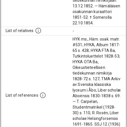
tiedekunnan nimikirjaan
13.12.1852. — Hämäläisen
osakunnan kuraattori
1851-52. † Somerolla
22.10.1854.
List of relatives
-
HYK ms., Häm. osak. matr.
#531; HYKA, Album 1817-
65 s. 428; HYKA FTA Ba,
Tutkintoluettelot 1828-53;
HYKA OTA Ba,
Oikeustieteellisen
tiedekunnan nimikirja
1828-72 s. 127; TMA Arkiv
av Svenska klassiska
lyceum i Åbo, Liber scholæ
List of references
Aboënsis 1830-1838 s. 69.
— T. Carpelan,
Studentmatrikel (1928-
30) s. 110; R. Rosén, Liber
scholae Helsingforsensis
1691-1865. SSJ 12 (1936)