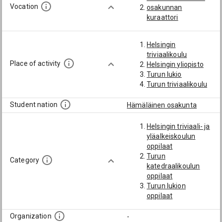
Vocation
osakunnan
kuraattori
Helsingin
triviaalikoulu
Place of activity
Helsingin yliopisto
Turun lukio
Turun triviaalikoulu
Student nation
Hämäläinen osakunta
Helsingin triviaali- ja
yläalkeiskoulun
oppilaat
Turun
Category
katedraalikoulun
oppilaat
Turun lukion
oppilaat
Organization
-