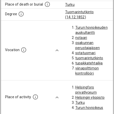
Place of death or burial
Turku
Tuomarintutkinto
Degree
(14.12.1852)
Turun hovioikeuden
auskultantti
notaari
osakunnan
perustajajäsen
Vocation
sotatuomari
tuomarintutkinto
tupakkatehtailija
viinapolttimon
kontrollööri
Helsingfors
privatlyceum
Place of activity
Helsingin yliopisto
Turku
Turun hovioikeus