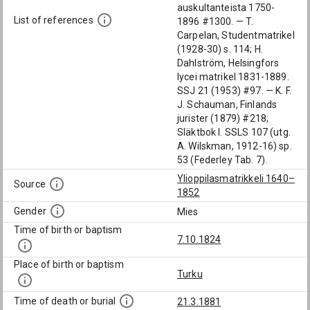
auskultanteista 1750-
List of references
1896 #1300. — T.
Carpelan, Studentmatrikel
(1928-30) s. 114; H.
Dahlström, Helsingfors
lycei matrikel 1831-1889.
SSJ 21 (1953) #97. — K. F.
J. Schauman, Finlands
jurister (1879) #218;
Släktbok I. SSLS 107 (utg.
A. Wilskman, 1912-16) sp.
53 (Federley Tab. 7).
Ylioppilasmatrikkeli 1640–
Source
1852
Gender
Mies
Time of birth or baptism
7.10.1824
Place of birth or baptism
Turku
Time of death or burial
21.3.1881