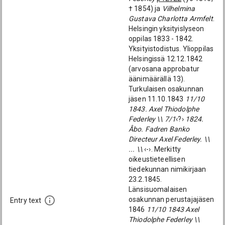
† 1854) ja
Vilhelmina
Gustava Charlotta Armfelt
.
Helsingin yksityislyseon
oppilas 1833 - 1842.
Yksityistodistus. Ylioppilas
Helsingissä 12.12.1842
(arvosana approbatur
äänimäärällä 13).
Turkulaisen osakunnan
jäsen 11.10.1843
11/10
1843. Axel Thiodolphe
Federley \\ 7/1
‹?›
1824.
Åbo. Fadren Banko
Directeur Axel Federley. \\
... \\
‹-›. Merkitty
oikeustieteellisen
tiedekunnan nimikirjaan
23.2.1845.
Länsisuomalaisen
osakunnan perustajajäsen
Entry text
1846
11/10 1843 Axel
Thiodolphe Federley \\