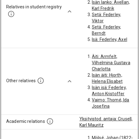
Isän lanko: Avellan,
Relatives in student registry
Karl Fredrik
Setä: Federley,
Viktor
Setä: Federley,
Berndt
Isä: Federley, Axel
Isän serkku:
Federley, Bror
Äiti: Armfelt,
Berndt
Vilhelmina Gustava
Isosetä: Federley,
Charlotta
Johan Gustaf
Isän äiti: Hjorth,
Lanko: Thomé, Ernst
Other relatives
Helena Elisabet
Johan Fredrik
Isän isä: Federley,
Serkku: Federley,
Anton Kristoffer
Carl Berndt
Vaimo: Thomé, Ida
Serkku: Federley,
Josefina
Georg Gottfrid
Poika: Axel Torsten
Yksityistod. antaja: Crusell,
Federley
Academic relations
Karl Mauritz
Serkun poika:
Federley, Carl Birger
Mölsé, Johan (1822-
Serkun tytär: