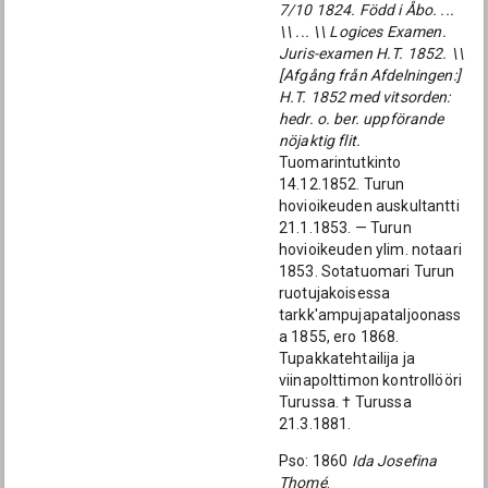
7/10 1824. Född i Åbo. ...
\\ ... \\ Logices Examen.
Juris-examen H.T. 1852. \\
[Afgång från Afdelningen:]
H.T. 1852 med vitsorden:
hedr. o. ber. uppförande
nöjaktig flit.
Tuomarintutkinto
14.12.1852. Turun
hovioikeuden auskultantti
21.1.1853. — Turun
hovioikeuden ylim. notaari
1853. Sotatuomari Turun
ruotujakoisessa
tarkk'ampujapataljoonass
a 1855, ero 1868.
Tupakkatehtailija ja
viinapolttimon kontrollööri
Turussa. † Turussa
21.3.1881.
Pso: 1860
Ida Josefina
Thomé
.