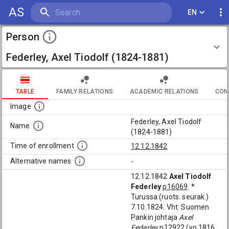
AS
EN
Person
Federley, Axel Tiodolf (1824-1881)
TABLE
FAMILY RELATIONS
ACADEMIC RELATIONS
CON
Image
Federley, Axel Tiodolf
Name
(1824-1881)
Time of enrollment
12.12.1842
Alternative names
-
12.12.1842
Axel Tiodolf
Federley
p16069
. *
Turussa (ruots. seurak.)
7.10.1824. Vht: Suomen
Pankin johtaja
Axel
Federley
p12922
(yo 1816,