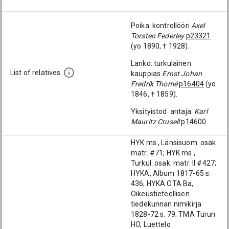
Poika: kontrollööri
Axel
Torsten Federley
p23321
(yo 1890, † 1928).
Lanko: turkulainen
List of relatives
kauppias
Ernst Johan
Fredrik Thomé
p16404
(yo
1846, † 1859).
Yksityistod. antaja:
Karl
Mauritz Crusell
p14600
.
HYK ms., Länsisuom. osak.
matr. #71; HYK ms.,
Turkul. osak. matr. II #427;
HYKA, Album 1817-65 s.
436; HYKA OTA Ba,
Oikeustieteellisen
tiedekunnan nimikirja
1828-72 s. 79; TMA Turun
HO, Luettelo