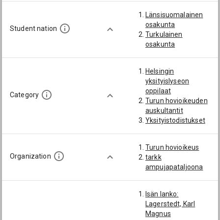
Länsisuomalainen
osakunta
Student nation
Turkulainen
osakunta
Helsingin
yksityislyseon
oppilaat
Category
Turun hovioikeuden
auskultantit
Yksityistodistukset
Turun hovioikeus
Organization
tarkk
ampujapataljoona
Isän lanko:
Lagerstedt, Karl
Magnus