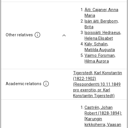
Johan
Äiti: Cajaner, Anna
Isoisoisä: Snellman,
Maria
Petter
Isän äiti: Bergbom,
Serkku: Snellman,
Brita
Johan Gustaf
Isoisoäiti: Hedraeus,
Serkku: Snellman,
Other relatives
Helena Elisabet
Anton Erik
Käly: Schalin,
Veli: Snellman, Erik
Matilda Augusta
Vilhelm
Vaimo: Forsman,
Veli: Snellman,
Hilma Aurora
Johan Petter
Miniä: Ekström,
Veli: Snellman, Karl
Anna Signe
Tigerstedt, Karl Konstantin
August
Miniä: Snellman,
(1822-1902)
Veli: Snellman,
Academic relations
Signe Alma Sofia
(Respondentti 10.11.1849
Emanuel
Miniä: Thulé, Katri
pro exercitio, pr. Karl
Poika: Walter
Naimi
Konstantin Tigerstedt)
Johannes Snellman
Miniä: Melart, Aina
Poika: Edvin Gustaf
Hilja Aurora
Castrén, Johan
Snellman
Miniä: Meurman,
Robert (1828-1894):
Poika: Paavo Eemil
Helmi Elisabet
[Karungin
Virkkunen
kirkkoherra; Vaasan
Poika: Ivar Gideon