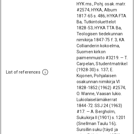
HYK ms., Pohj. osak. matr.
#2574; HYKA, Album
1817-65 s. 486; HYKA FTA
Ba, Tutkintoluettelot
1828-53; HYKA TTA Ba,
Teologisen tiedekunnan
nimikirja 1847-75 f. 3; KA
Collianderin kokoelma,
Suomen kirkon
paimenmuisto #3219. — T.
Carpelan, Studentmatrikel
(1928-30) s. 137; E.
List of references
Kojonen, Pohjalaisen
osakunnan nimikirja VI
1828-1852 (1962) #2574;
O. Wanne, Vaasan lukio.
Lukiolaiselämäkerrat
1844-72. SSJ 24 (1963)
#17. — A. Bergholm,
Sukukirja II (1901) s. 1201
(Snellman Taulu 16);
Sursillin suku (täyd. ja