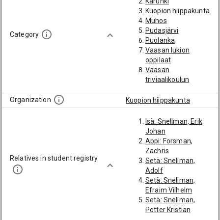
Karunki
Kuopion hiippakunta
Muhos
Pudasjärvi
Category
Puolanka
Vaasan lukion
oppilaat
Vaasan
triviaalikoulun
oppilaat
Organization
Kuopion hiippakunta
Isä: Snellman, Erik
Johan
Appi: Forsman,
Zachris
Relatives in student registry
Setä: Snellman,
Adolf
Setä: Snellman,
Efraim Vilhelm
Setä: Snellman,
Petter Kristian
Isän isä: Snellman,