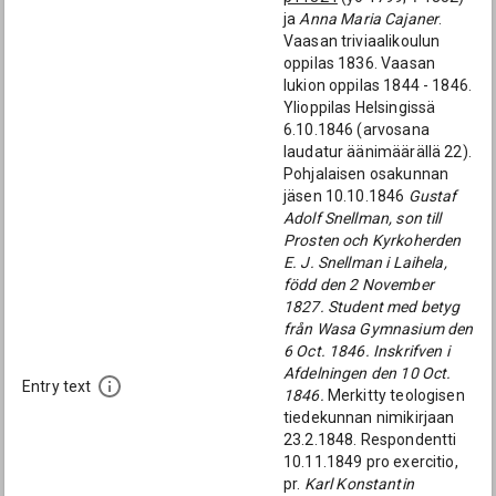
ja
Anna Maria Cajaner
.
Vaasan triviaalikoulun
oppilas 1836. Vaasan
lukion oppilas 1844 - 1846.
Ylioppilas Helsingissä
6.10.1846 (arvosana
laudatur äänimäärällä 22).
Pohjalaisen osakunnan
jäsen 10.10.1846
Gustaf
Adolf Snellman, son till
Prosten och Kyrkoherden
E. J. Snellman i Laihela,
född den 2 November
1827. Student med betyg
från Wasa Gymnasium den
6 Oct. 1846. Inskrifven i
Afdelningen den 10 Oct.
Entry text
1846.
Merkitty teologisen
tiedekunnan nimikirjaan
23.2.1848. Respondentti
10.11.1849 pro exercitio,
pr.
Karl Konstantin