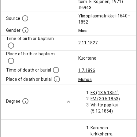
toim. E. Kojonen, 1971)
#6943.
Ylioppilasmatrikkeli 1640–
Source
1852
Gender
Mies
Time of birth or baptism
2.11.1827
Place of birth or baptism
Kuortane
Time of death or burial
1.7.1896
Place of death or burial
Muhos
FK (13.6.1851)
FM (30.5.1853)
Degree
Vihitty papiksi
(5.12.1854)
Karungin
kirkkoherra