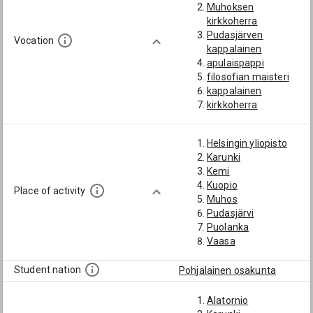
Muhoksen
kirkkoherra
Pudasjärven
Vocation
kappalainen
apulaispappi
filosofian maisteri
kappalainen
kirkkoherra
lääninrovasti
pappi
Helsingin yliopisto
rovasti
Karunki
varapastori
Kemi
Kuopio
Place of activity
Muhos
Pudasjärvi
Puolanka
Vaasa
Student nation
Pohjalainen osakunta
Alatornio