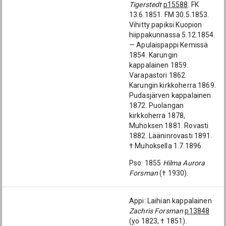
Tigerstedt
p15588
. FK
13.6.1851. FM 30.5.1853.
Vihitty papiksi Kuopion
hiippakunnassa 5.12.1854.
— Apulaispappi Kemissä
1854. Karungin
kappalainen 1859.
Varapastori 1862.
Karungin kirkkoherra 1869.
Pudasjärven kappalainen
1872. Puolangan
kirkkoherra 1878,
Muhoksen 1881. Rovasti
1882. Lääninrovasti 1891.
† Muhoksella 1.7.1896.
Pso: 1855
Hilma Aurora
Forsman
(† 1930).
Appi: Laihian kappalainen
Zachris Forsman
p13848
(yo 1823, † 1851).