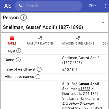
AS
EN
Person
Snellman, Gustaf Adolf (1827-1896)
TABLE
FAMILY RELATIONS
ACADEMIC RELATIONS
CON
Image
Snellman, Gustaf Adolf
Name
(1827-1896)
Time of enrollment
6.10.1846
Alternative names
-
6.10.1846
Gustaf Adolf
Snellman
p16383
. *
Kuortaneella 2.11.1827.
Vht: Laihian kirkkoherra
Erik Johan Snellman
p11324
(yo 1799, † 1852)