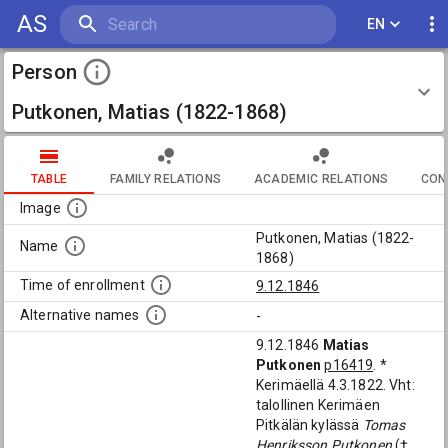
AS
EN
Person
Putkonen, Matias (1822-1868)
TABLE
FAMILY RELATIONS
ACADEMIC RELATIONS
CON
Image
Putkonen, Matias (1822-
Name
1868)
Time of enrollment
9.12.1846
Alternative names
-
9.12.1846
Matias
Putkonen
p16419
. *
Kerimäellä 4.3.1822. Vht:
talollinen Kerimäen
Pitkälän kylässä
Tomas
Henriksson Putkonen
(†