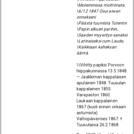
\Molemmissa moittimata.
\6/12 1847 Osui aiwan
onnekseni
\Päästä tuumista Tutentin
\Papin alkuen parihin,
\Saaden myywitys-sanaksi
\Latinaiseksi cum Laude,
\Kaikkiaan kaheksan
ääntä.
\\Vihitty papiksi Porvoon
hiippakunnassa 13.5.1848.
— Jaakkiman kappalaisen
apulainen 1848. Tuusulan
kappalainen 1855.
Varapastori 1860.
Laukaan kappalainen
1867 (kuoli ennen virkaan
astumista).
Valtiopäivämies 1867. †
Tuusulassa 26.2.1868.