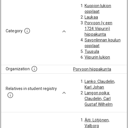
Kuopion lukion
oppilaat
Laukaa
Porvoon (v:een
1724 Viipurin)
Category
hiippakunta
Savonlinnan koulun
oppilaat
Tuusula
Viipurin lukion
oppilaat
Organization
Porvoon hiippakunta
Lanko: Claudelin,
Karl Johan
Relatives in student registry
Langon poika:
Claudelin, Carl
Gustaf Wilhelm
Äiti: Lötjönen,
Valborg