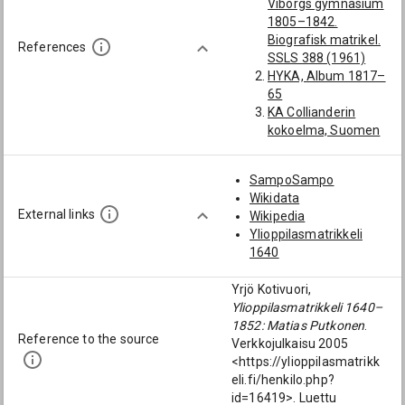
Viborgs gymnasium
1745): [Tuusulan
1805–1842.
kappalainen;
Biografisk matrikel.
Tuusula]
References
SSLS 388 (1961)
Sievonius, Johan
HYKA, Album 1817–
(-1731): [Tuusulan
65
kappalainen;
KA Collianderin
Tuusula]
kokoelma, Suomen
Hindsberg, Gustaf
kirkon
(-1727): [Tuusulan
paimenmuisto
kappalainen;
SampoSampo
M. Akiander,
Tuusula]
Wikidata
Herdaminne I. BNF
Krogell, Viktor
External links
Wikipedia
13 (1868)
Vilhelm (1827-
Ylioppilasmatrikkeli
M. Akiander,
1889): [Tuusulan
1640
Herdaminne II. BNF
kappalainen;
14 (1869)
Tuusula; Kerimäki]
Yrjö Kotivuori,
O. Wanne, Kuopion
Ylioppilasmatrikkeli 1640–
lukio.
1852: Matias Putkonen
.
Lukiolaiselämäkerra
Reference to the source
Verkkojulkaisu 2005
t 1844–72. SSJ 22
<https://ylioppilasmatrikk
(1959)
eli.fi/henkilo.php?
id=16419>. Luettu