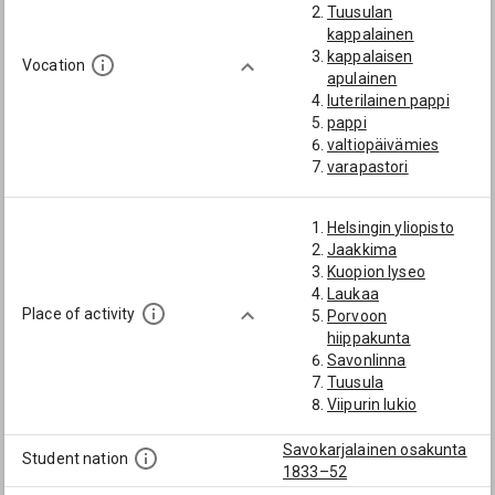
Tuusulan
kappalainen
kappalaisen
Vocation
apulainen
luterilainen pappi
pappi
valtiopäivämies
varapastori
Helsingin yliopisto
Jaakkima
Kuopion lyseo
Laukaa
Place of activity
Porvoon
hiippakunta
Savonlinna
Tuusula
Viipurin lukio
Savokarjalainen osakunta
Student nation
1833–52