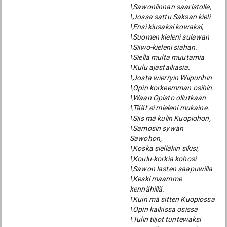
\Sawonlinnan saaristolle,
\Jossa sattu Saksan kieli
\Ensi kiusaksi kowaksi,
\Suomen kieleni sulawan
\Siiwo-kieleni siahan.
\Siellä multa muutamia
\Kulu ajastaikasia.
\Josta wierryin Wiipurihin
\Opin korkeemman osihin.
\Waan Opisto ollutkaan
\Tääl' ei mieleni mukaine.
\Siis mä kulin Kuopiohon,
\Samosin sywän
Sawohon,
\Koska sielläkin sikisi,
\Koulu-korkia kohosi
\Sawon lasten saapuwilla
\Keski maamme
kennähillä.
\Kuin mä sitten Kuopiossa
\Opin kaikissa osissa
\Tulin tiijot tuntewaksi