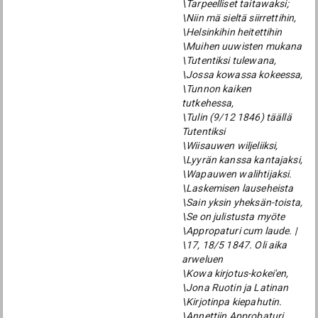
\Tarpeelliset taitawaksi;
\Niin mä sieltä siirrettihin,
\Helsinkihin heitettihin
\Muihen uuwisten mukana
\Tutentiksi tulewana,
\Jossa kowassa kokeessa,
\Tunnon kaiken
tutkehessa,
\Tulin (9/12 1846) täällä
Tutentiksi
\Wiisauwen wiljeliiksi,
\Lyyrän kanssa kantajaksi,
\Wapauwen walihtijaksi.
\Laskemisen lauseheista
\Sain yksin yheksän-toista,
\Se on julistusta myöte
\Appropaturi cum laude. |
\17, 18/5 1847. Oli aika
arweluen
\Kowa kirjotus-kokei'en,
\Jona Ruotin ja Latinan
\Kirjotinpa kiepahutin.
\Annettiin Approbaturi