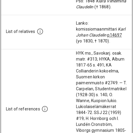
Pso: 1848
Klara Vilhelmina
Claudelin
(† 1868).
Lanko:
komissiomaanmittari
Karl
List of relatives
Johan Claudelin
p14697
(yo 1830, † 1870).
HYK ms., Savokarj. osak.
matr. #313; HYKA, Album
1817-65 s. 491; KA
Collianderin kokoelma,
Suomen kirkon
paimenmuisto #2749. — T.
Carpelan, Studentmatrikel
(1928-30) s. 140; O.
Wanne, Kuopion lukio.
Lukiolaiselämäkerrat
List of references
1844-72. SSJ 22 (1959)
#19; H. Hornborg och I.
Lundén Cronström,
Viborgs gymnasium 1805-