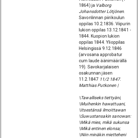
1864) ja
Valborg
Johansdotter Lötjönen
.
Savonlinnan piirikoulun
oppilas 10.2.1836. Viipurin
lukion oppilas 13.12.1841 -
1844. Kuopion lukion
oppilas 1844. Ylioppilas
Helsingissä 9.12.1846
(arvosana approbatur
cum laude äänimäärällä
19). Savokarjalaisen
osakunnan jäsen
11.2.1847
11/2 1847.
Matthias Putkonen |
\Tawalliseks tiettyäni,
\Muihenkin hawattuani,
\Itsestänsä ilmoittawan
\Suwustansakin sanowan:
\Mikä mies, mikä sukunsa
\Mikä entinen elonsa;
\Niin minäkin mietteheni