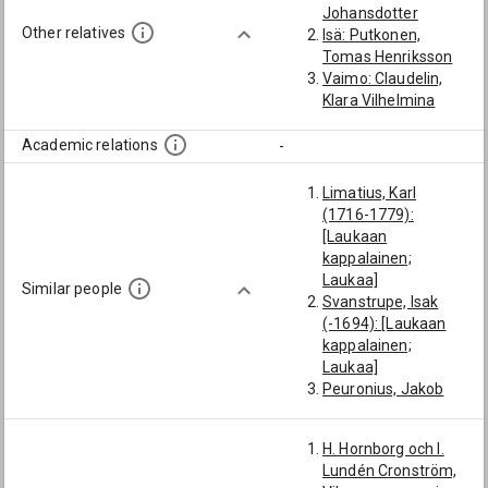
Johansdotter
Other relatives
Isä: Putkonen,
Tomas Henriksson
Vaimo: Claudelin,
Klara Vilhelmina
Academic relations
-
Limatius, Karl
(1716-1779):
[Laukaan
kappalainen;
Laukaa]
Similar people
Svanstrupe, Isak
(-1694): [Laukaan
kappalainen;
Laukaa]
Peuronius, Jakob
(-1697): [Laukaan
kappalainen;
H. Hornborg och I.
Laukaa]
Lundén Cronström,
Borgelin, Erik (1705-