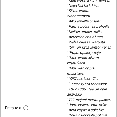
\Kulu wuotta kymmenisen
\Neljä lisäksi lukien.
\Sitten wasta
Wanhemmani
\Alko arwella omani:
\Panna poikansa pahoille
\Kielten oppien ohille.
\Aineksien ens' alusta,
\Wähä ollessa warusta
\"Siin' on kyllä kyntömiehen
\"Pojan opiksi polojen
\"Kuin waan kiiwon
kirjotuksen
\"Muuwan oppisi
mukaisen,
\"Sillä henkesi eläsi
\"Toisen työtä tehessäsi.
\10/2 1836. Tää on opin
alku-aika
\Tää majani muute paikka,
\Jona jouwun joutawille
Entry text
\Aina käywän askelille
\Koulun korkeille poluille