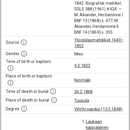
1842. Biografisk matrikel.
SSLS 388 (1961) #424. —
M. Akiander, Herdaminne I.
BNF 13 (1868) s. 477; M.
Akiander, Herdaminne II.
BNF 14 (1869) s. 355.
Ylioppilasmatrikkeli 1640–
Source
1852
Gender
Mies
Time of birth or baptism
4.3.1822
Place of birth or baptism
Kerimäki
Time of death or burial
26.2.1868
Place of death or burial
Tuusula
Degree
Vihitty papiksi (13.5.1848)
Laukaan
kappalainen