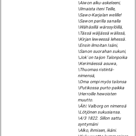
\Aiwon alku-askeleeni,
\Ilmaista iteni Teille,
\Sawo-Karjalan welille!
\Sawon parilla sanalla
\Wähäsillä wärssylöillä,
\Tässä wäljässä wälissä,
\Kirjan leweessä lehessä.
\Ensin ilmoitan Isäni,
\Sanon suorahan sukuni,
\Jok' on taijon Talonpoika
\Kerimäessä asuwa,
\Thuomas ristintä-
nimensä,
\Oma ompi myös talonsa
\Putikossa purto-paikka
\Herroille hewoisten
muutto.
\Äiti: Valborg on nimensä
\Lötjönen sukusiansa.
\4/3 1822. Sillon sattu
syntymäni
\Alko, ihmisen, ikäni.