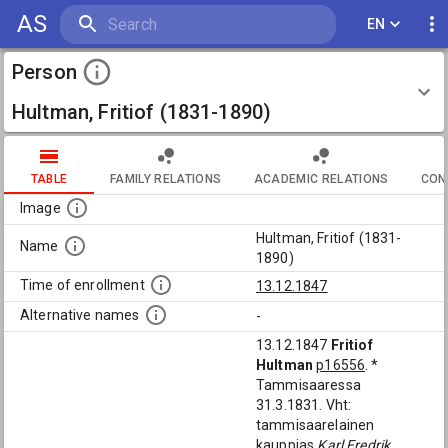
AS
EN
Person
Hultman, Fritiof (1831-1890)
TABLE
FAMILY RELATIONS
ACADEMIC RELATIONS
CON
Image
Hultman, Fritiof (1831-
Name
1890)
Time of enrollment
13.12.1847
Alternative names
-
13.12.1847
Fritiof
Hultman
p16556
. *
Tammisaaressa
31.3.1831. Vht:
tammisaarelainen
kauppias
Karl Fredrik