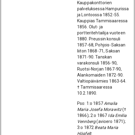
Kauppakonttorien
palveluksessa Hampurissa
ja Lontoossa 1852-55.
Kauppias Tammisaaressa
1856. Olut- ja
portteritehtailija vuoteen
1880. Preussin konsuli
1857-68, Pohjois-Saksan
liiton 1868-71, Saksan
1871-90. Tanskan
varakonsuli 1856-90,
Ruotsi-Norjan 1867-90,
Alankomaiden 1872-90.
Valtiopäivämies 1863-64.
† Tammisaaressa
10.2.1890.
Pso: 1:o 1857
Amalia
Maria Josefa Morawitz
(†
1866); 2:o 1867
Ida Emilia
Vennberg
(avioero 1871);
3:o 1872
Beata Maria
Högfelt
.