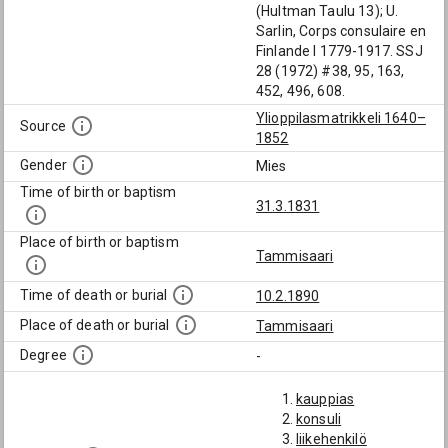
(Hultman Taulu 13); U.
Sarlin, Corps consulaire en
Finlande I 1779-1917. SSJ
28 (1972) #38, 95, 163,
452, 496, 608.
Ylioppilasmatrikkeli 1640–
Source
1852
Gender
Mies
Time of birth or baptism
31.3.1831
Place of birth or baptism
Tammisaari
Time of death or burial
10.2.1890
Place of death or burial
Tammisaari
Degree
-
kauppias
konsuli
liikehenkilö