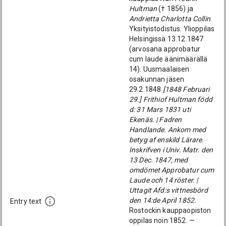
Hultman
(† 1856) ja
Andrietta Charlotta Collin
.
Yksityistodistus. Ylioppilas
Helsingissä 13.12.1847
(arvosana approbatur
cum laude äänimäärällä
14). Uusmaalaisen
osakunnan jäsen
29.2.1848
[1848 Februari
29.] Frithiof Hultman född
d: 31 Mars 1831 uti
Ekenäs. | Fadren
Handlande. Ankom med
betyg af enskild Lärare.
Inskrifven i Univ. Matr. den
13 Dec. 1847, med
omdömet Approbatur cum
Laude och 14 röster. |
Uttagit Afd:s vittnesbörd
den 14:de April 1852.
Entry text
Rostockin kauppaopiston
oppilas noin 1852. —