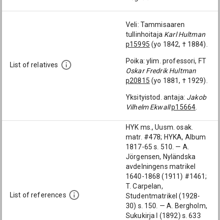
Veli: Tammisaaren
tullinhoitaja
Karl Hultman
p15995
(yo 1842, † 1884).
Poika: ylim. professori, FT
List of relatives
Oskar Fredrik Hultman
p20815
(yo 1881, † 1929).
Yksityistod. antaja:
Jakob
Vilhelm Ekwall
p15664
.
HYK ms., Uusm. osak.
matr. #478; HYKA, Album
1817-65 s. 510. — A.
Jörgensen, Nyländska
avdelningens matrikel
1640-1868 (1911) #1461;
T. Carpelan,
List of references
Studentmatrikel (1928-
30) s. 150. — A. Bergholm,
Sukukirja I (1892) s. 633