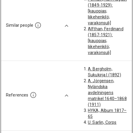
(1849-1929):
[kauppias;
liikehenkilö;
varakonsuli]
Similar people
Alfthan, Ferdinand
(1857-1921):
[kauppias;
liikehenkilö;
varakonsuli]
Böning, Gustaf
(1759-1818):
A. Bergholm,
[kauppias;
Sukukirja I (1892)
tammisaarelainen
A. Jörgensen,
kauppias;
Nyländska
Tammisaari]
avdelningens
Schildt, Karl Hjalmar
References
matrikel 1640–1868
Fabian (1849-1925):
(1911)
[kauppias;
HYKA, Album 1817–
liikehenkilö;
65
varakonsuli; Tanska]
U. Sarlin, Corps
Wolff, Gustaf Uno
consulaire en
Valdemar (1832-