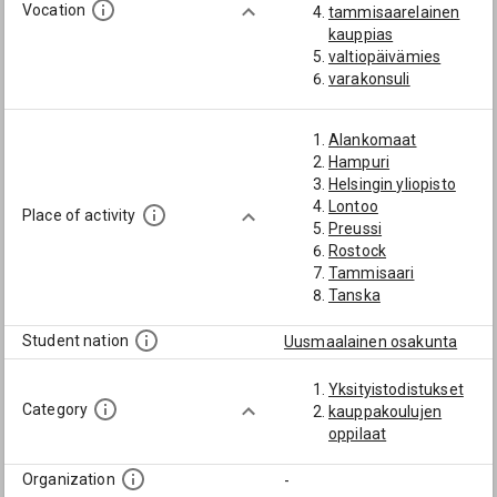
Vocation
tammisaarelainen
kauppias
valtiopäivämies
varakonsuli
Alankomaat
Hampuri
Helsingin yliopisto
Lontoo
Place of activity
Preussi
Rostock
Tammisaari
Tanska
Student nation
Uusmaalainen osakunta
Yksityistodistukset
Category
kauppakoulujen
oppilaat
Organization
-