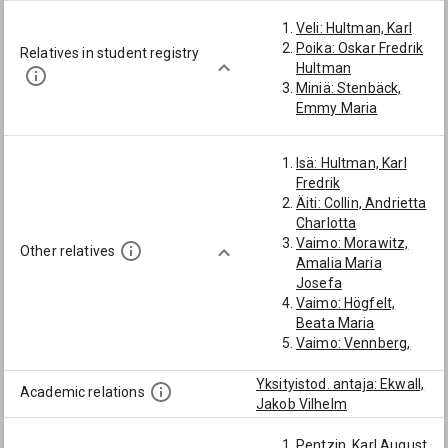
Veli: Hultman, Karl
Poika: Oskar Fredrik
Relatives in student registry
Hultman
Miniä: Stenbäck,
Emmy Maria
Isä: Hultman, Karl
Fredrik
Äiti: Collin, Andrietta
Charlotta
Vaimo: Morawitz,
Other relatives
Amalia Maria
Josefa
Vaimo: Högfelt,
Beata Maria
Vaimo: Vennberg,
Ida Emilia
Miniä: Strömberg,
Yksityistod. antaja: Ekwall,
Academic relations
Emilia
Jakob Vilhelm
Pentzin, Karl August