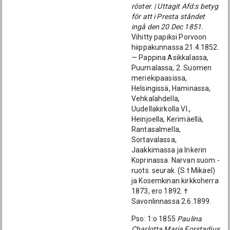
röster. | Uttagit Afd:s betyg
för att i Presta ståndet
ingå den 20 Dec 1851.
Vihitty papiksi Porvoon
hiippakunnassa 21.4.1852.
— Pappina Asikkalassa,
Puumalassa, 2. Suomen
meriekipaasissa,
Helsingissä, Haminassa,
Vehkalahdella,
Uudellakirkolla Vl.,
Heinjoella, Kerimäellä,
Rantasalmella,
Sortavalassa,
Jaakkimassa ja Inkerin
Koprinassa. Narvan suom.-
ruots. seurak. (S:t Mikael)
ja Kosemkinan kirkkoherra
1873, ero 1892. †
Savonlinnassa 2.6.1899.
Pso: 1:o 1855
Paulina
Charlotta Maria Forstadius