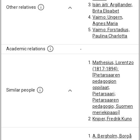
Isän äiti: Argillander,
Other relatives
Brita Elisabet
Vaimo: Ungern,
Agnes Maria
Vaimo: Forstadius,
Paulina Charlotta
Maria
Miniä: Ehrnrooth,
Academic relations
-
Johanna Gustava
Mathesius, Lorentzo
(1817-1894):
[Pietarsaaren
pedagogion
oppilaat;
Similar people
Pietarsaari;
Pietarsaaren
pedagogio; Suomen
meriekipaasi]
Kniper, Fredrik Kuno
Gabriel (1827-1852):
[Porvoon
A. Bergholm, Borgå
yläalkeiskoulun