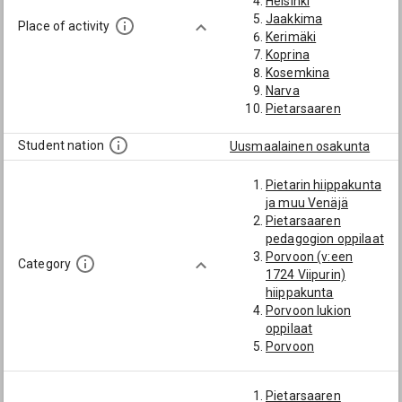
Helsinki
Jaakkima
Place of activity
Kerimäki
Koprina
Kosemkina
Narva
Pietarsaaren
pedagogio
Porvoo
Student nation
Uusmaalainen osakunta
Porvoon
hiippakunta
Pietarin hiippakunta
Porvoon lukio
ja muu Venäjä
Puumala
Pietarsaaren
Rantasalmi
pedagogion oppilaat
Sortavala
Porvoon (v:een
Category
Vehkalahti
1724 Viipurin)
hiippakunta
Porvoon lukion
oppilaat
Porvoon
yläalkeiskoulun
oppilaat
Pietarsaaren