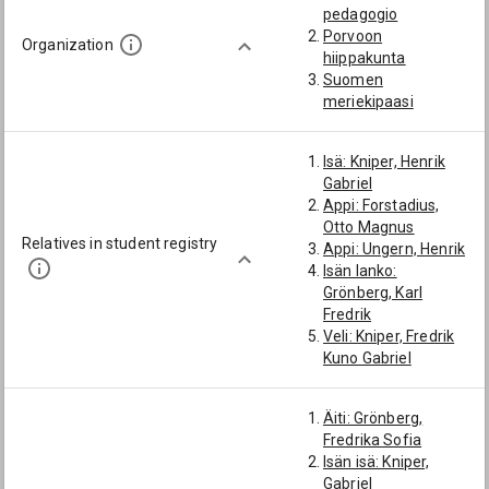
pedagogio
Porvoon
Organization
hiippakunta
Suomen
meriekipaasi
Isä: Kniper, Henrik
Gabriel
Appi: Forstadius,
Otto Magnus
Relatives in student registry
Appi: Ungern, Henrik
Isän lanko:
Grönberg, Karl
Fredrik
Veli: Kniper, Fredrik
Kuno Gabriel
Poika: Arthur Otto
Gabriel Kniper
Äiti: Grönberg,
Fredrika Sofia
Isän isä: Kniper,
Gabriel