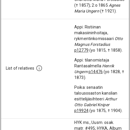
(† 1857); 2:o 1865
Agnes
Maria Ungern
(† 1921).
Appi: Ristiinan
makasiininhoitaja,
rykmentinkomissaari
Otto
Magnus Forstadius
p12779
(yo 1815, † 1858).
Appi: tilanomistaja
Rantasalmella
Henrik
List of relatives
Ungern
p14476
(yo 1828, †
1873).
Poika: senaatin
talousosaston kanslian
esittelijäsihteeri
Arthur
Otto Gabriel Kniper
p19924
(yo 1875, † 1904).
HYK ms., Uusm. osak.
matr. #495; HYKA, Album