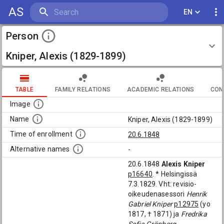
AS
EN
Person
Kniper, Alexis (1829-1899)
TABLE
FAMILY RELATIONS
ACADEMIC RELATIONS
CON
Image
Name
Kniper, Alexis (1829-1899)
Time of enrollment
20.6.1848
Alternative names
-
20.6.1848
Alexis Kniper
p16640
. * Helsingissä
7.3.1829. Vht: revisio-
oikeudenasessori
Henrik
Gabriel Kniper
p12975
(yo
1817, † 1871) ja
Fredrika