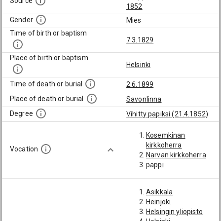
Source
1852
Gender
Mies
Time of birth or baptism
7.3.1829
Place of birth or baptism
Helsinki
Time of death or burial
2.6.1899
Place of death or burial
Savonlinna
Degree
Vihitty papiksi (21.4.1852)
Kosemkinan
kirkkoherra
Vocation
Narvan kirkkoherra
pappi
Asikkala
Heinjoki
Helsingin yliopisto