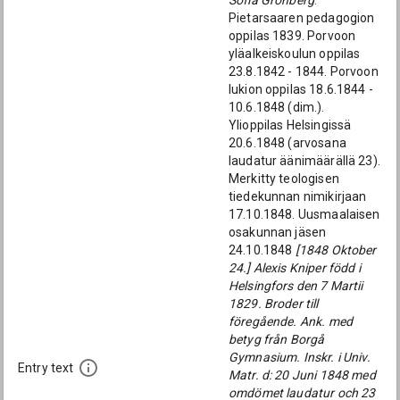
Sofia Grönberg
.
Pietarsaaren pedagogion
oppilas 1839. Porvoon
yläalkeiskoulun oppilas
23.8.1842 - 1844. Porvoon
lukion oppilas 18.6.1844 -
10.6.1848 (dim.).
Ylioppilas Helsingissä
20.6.1848 (arvosana
laudatur äänimäärällä 23).
Merkitty teologisen
tiedekunnan nimikirjaan
17.10.1848. Uusmaalaisen
osakunnan jäsen
24.10.1848
[1848 Oktober
24.] Alexis Kniper född i
Helsingfors den 7 Martii
1829. Broder till
föregående. Ank. med
betyg från Borgå
Gymnasium. Inskr. i Univ.
Entry text
Matr. d: 20 Juni 1848 med
omdömet laudatur och 23