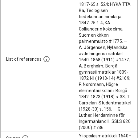
1817-65 s. 524; HYKA TTA
Ba, Teologisen
tiedekunnan nimikirja
1847-75 f. 4; KA
Collianderin kokoelma,
Suomen kirkon
paimenmuisto #1775. —
A. Jörgensen, Nyländska
avdelningens matrikel
List of references
1640-1868 (1911) #1477;
A. Bergholm, Borgå
gymnasii matriklar 1809-
1872 I-II (1913-14) #2169;
P. Nordmann, Högre
elementarskolan i Borgå
1842-1873 (1918) s. 33; T.
Carpelan, Studentmatrikel
(1928-30) s. 156. — G.
Luther, Herdaminne för
Ingermanland II. SSLS 620
(2000) #736.
Ylioppilasmatrikkeli 1640–