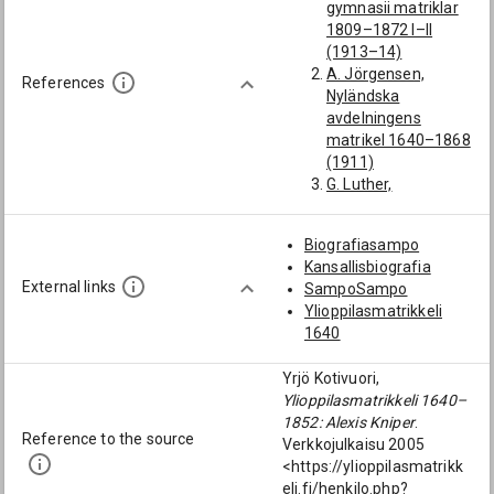
gymnasii matriklar
oppilas 23.8.1842 -
1809–1872 I–II
1844; Pietarsaaren
(1913–14)
pedagogion oppilas
A. Jörgensen,
1839; Pietarsaaren
References
Nyländska
pedagogion
avdelningens
oppilaat; Porvoon
matrikel 1640–1868
yläalkeiskoulun
(1911)
oppilaat;
G. Luther,
Pietarsaari;
Herdaminne för
Pietarsaaren
Ingermanland II.
pedagogio]
Biografiasampo
SSLS 620 (2000)
Sneckendal, Johan
Kansallisbiografia
HYKA TTA Ba,
(1761-1803):
External links
SampoSampo
Teologisen
[Pietarsaaren
Ylioppilasmatrikkeli
tiedekunnan
pedagogion
1640
nimikirja 1847–75
oppilaat;
HYKA, Album 1817–
Pietarsaari;
Yrjö Kotivuori,
65
Pietarsaaren
Ylioppilasmatrikkeli 1640–
KA Collianderin
pedagogio]
1852: Alexis Kniper
.
kokoelma, Suomen
Uhrlander, Tobias
Reference to the source
Verkkojulkaisu 2005
kirkon
(1715-1753):
<https://ylioppilasmatrikk
paimenmuisto
[Pietarsaaren
eli.fi/henkilo.php?
P. Nordmann, Högre