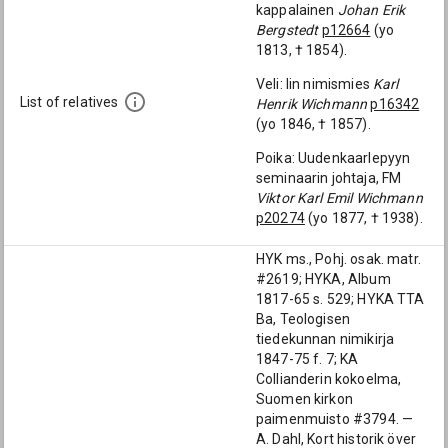
kappalainen
Johan Erik
Bergstedt
p12664
(yo
1813, † 1854).
Veli: Iin nimismies
Karl
List of relatives
Henrik Wichmann
p16342
(yo 1846, † 1857).
Poika: Uudenkaarlepyyn
seminaarin johtaja, FM
Viktor Karl Emil Wichmann
p20274
(yo 1877, † 1938).
HYK ms., Pohj. osak. matr.
#2619; HYKA, Album
1817-65 s. 529; HYKA TTA
Ba, Teologisen
tiedekunnan nimikirja
1847-75 f. 7; KA
Collianderin kokoelma,
Suomen kirkon
paimenmuisto #3794. —
A. Dahl, Kort historik över