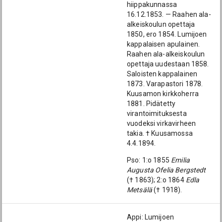
hiippakunnassa
16.12.1853. — Raahen ala-
alkeiskoulun opettaja
1850, ero 1854. Lumijoen
kappalaisen apulainen.
Raahen ala-alkeiskoulun
opettaja uudestaan 1858.
Saloisten kappalainen
1873. Varapastori 1878.
Kuusamon kirkkoherra
1881. Pidätetty
virantoimituksesta
vuodeksi virkavirheen
takia. † Kuusamossa
4.4.1894.
Pso: 1:o 1855
Emilia
Augusta Ofelia Bergstedt
(† 1863); 2:o 1864
Edla
Metsälä
(† 1918).
Appi: Lumijoen