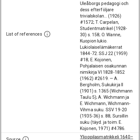
Uleåborgs pedagogi och
dess efterföljare
trivialskolan... (1926)
#1572; T. Carpelan,
Studentmatrikel (1928-
List of references
30) s. 158; O. Wanne,
Kuopion lukio.
Lukiolaiselämäkerrat
1844-72. SSJ 22 (1959)
#18; E. Kojonen,
Pohjalaisen osakunnan
nimikirja VI 1828-1852
(1962) #2619. — A.
Bergholm, Sukukirja II
(1901) s. 1365 (Wichmann
Taulu 5); A. Wichmann ja
E. Wichmann, Wichmann-
Vihma suku. SSV 19-20
(1935-36) s. 88; Sursillin
suku (täyd. ja toim. E.
Kojonen, 1971) #4786.
Ylioppilasmatrikkeli 1640–
Source