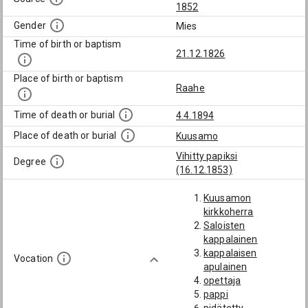
1852
Gender
Mies
Time of birth or baptism
21.12.1826
Place of birth or baptism
Raahe
Time of death or burial
4.4.1894
Place of death or burial
Kuusamo
Vihitty papiksi
Degree
(16.12.1853)
Kuusamon
kirkkoherra
Saloisten
kappalainen
kappalaisen
Vocation
apulainen
opettaja
pappi