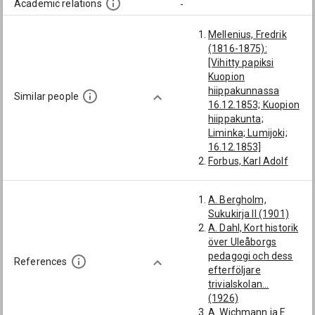
Alfhild
Academic relations
-
Mellenius, Fredrik
(1816-1875):
[Vihitty papiksi
Kuopion
hiippakunnassa
Similar people
16.12.1853; Kuopion
hiippakunta;
Liminka; Lumijoki;
16.12.1853]
Forbus, Karl Adolf
(1831-1858):
[Kuopion
A. Bergholm,
hiippakunta;
Sukukirja II (1901)
Kuopion lukion
A. Dahl, Kort historik
oppilaat; kesäkuu
över Uleåborgs
1848]
pedagogi och dess
Salonius, Frans
References
efterföljare
Napoleon (1823-
trivialskolan...
1877): [Kuopion
(1926)
hiippakunta;
A. Wichmann ja E.