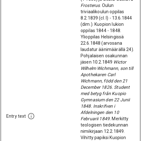
Frosterus
. Oulun
triviaalikoulun oppilas
8.2.1839 (cl. I) - 13.6.1844
(dim.). Kuopion lukion
oppilas 1844 - 1848.
Ylioppilas Helsingissä
22.6.1848 (arvosana
laudatur äänimäärällä 24).
Pohjalaisen osakunnan
jäsen 10.2.1849
Wictor
Wilhelm Wichmann, son till
Apothekaren Carl
Wichmann, född den 21
December 1826. Student
med betyg från Kuopio
Gymnasium den 22 Junii
1848. Inskrifven i
Afdelningen den 10
Entry text
Februarii 1849.
Merkitty
teologisen tiedekunnan
nimikirjaan 12.2.1849.
Vihitty papiksi Kuopion