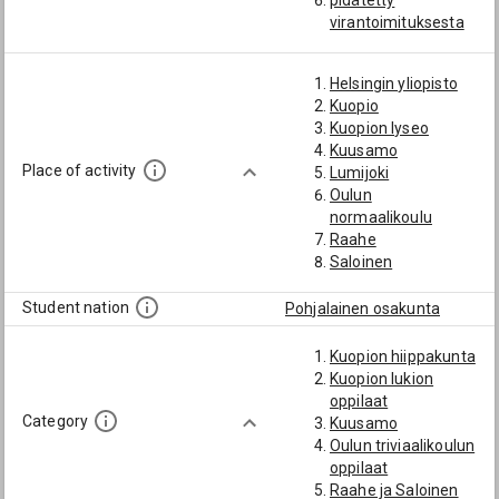
pidätetty
virantoimituksesta
varapastori
Helsingin yliopisto
Kuopio
Kuopion lyseo
Kuusamo
Place of activity
Lumijoki
Oulun
normaalikoulu
Raahe
Saloinen
Student nation
Pohjalainen osakunta
Kuopion hiippakunta
Kuopion lukion
oppilaat
Category
Kuusamo
Oulun triviaalikoulun
oppilaat
Raahe ja Saloinen