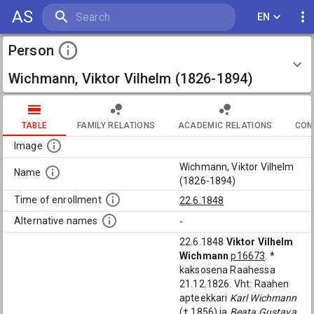
AS
EN
Person
Wichmann, Viktor Vilhelm (1826-1894)
TABLE
FAMILY RELATIONS
ACADEMIC RELATIONS
CON
Image
Wichmann, Viktor Vilhelm
Name
(1826-1894)
Time of enrollment
22.6.1848
Alternative names
-
22.6.1848
Viktor Vilhelm
Wichmann
p16673
. *
kaksosena Raahessa
21.12.1826. Vht: Raahen
apteekkari
Karl Wichmann
(† 1856) ja
Beata Gustava