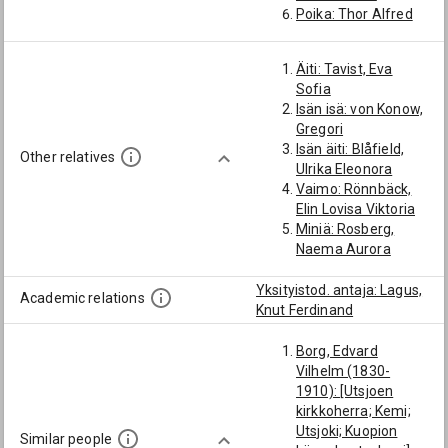
Poika: Thor Alfred
Evert von Konow
Äiti: Tavist, Eva
Sofia
Isän isä: von Konow,
Gregori
Isän äiti: Blåfield,
Other relatives
Ulrika Eleonora
Vaimo: Rönnbäck,
Elin Lovisa Viktoria
Miniä: Rosberg,
Naema Aurora
Yksityistod. antaja: Lagus,
Academic relations
Knut Ferdinand
Borg, Edvard
Vilhelm (1830-
1910): [Utsjoen
kirkkoherra; Kemi;
Utsjoki; Kuopion
Similar people