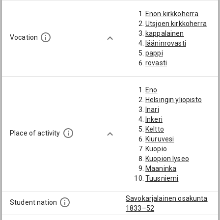
Enon kirkkoherra
Utsjoen kirkkoherra
kappalainen
Vocation
lääninrovasti
pappi
rovasti
Eno
Helsingin yliopisto
Inari
Inkeri
Keltto
Place of activity
Kiuruvesi
Kuopio
Kuopion lyseo
Maaninka
Tuusniemi
Utsjoki
Savokarjalainen osakunta
Student nation
1833–52