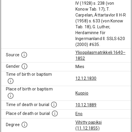
IV (1928) s. 238 (von
Konow Tab. 17); T.
Carpelan, Ättartavlor II H-R
(1958) s. 633 (von Konow
Tab. 18); G. Luther,
Herdaminne för
Ingermanland II. SSLS 620
(2000) #635.
Ylioppilasmatrikkeli 1640–
Source
1852
Gender
Mies
Time of birth or baptism
12.12.1830
Place of birth or baptism
Kuopio
Time of death or burial
10.12.1889
Place of death or burial
Eno
Vihitty papiksi
Degree
(11.12.1855)