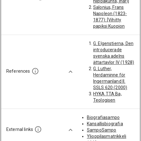
hiippakunta; Inari]
Salonius, Frans
Napoleon (1823-
1877): [Vihitty
papiksi Kuopion
hiippakunnassa
11.12.1855; Kuopion
G. Elgenstierna, Den
hiippakunta;
introducerade
Kuopion
svenska adelns
triviaalikoulun
ättartavlor IV (1928)
oppilaat; Kuopion
G. Luther,
lukion oppilaat]
References
Herdaminne för
Järnefelt, Klas Erik
Ingermanland II.
(1831-1889):
SSLS 620 (2000)
[Kuopion
HYKA TTA Ba,
hiippakunta;
Teologisen
Kuopion
tiedekunnan
triviaalikoulun
nimikirja 1847–75
oppilaat; Kuopion
Biografiasampo
HYKA, Album 1817–
lukion oppilaat;
Kansallisbiografia
65
kirkkoherrat]
External links
SampoSampo
KA Collianderin
Forbus, Karl Adolf
Ylioppilasmatrikkeli
kokoelma, Suomen
(1831-1858):