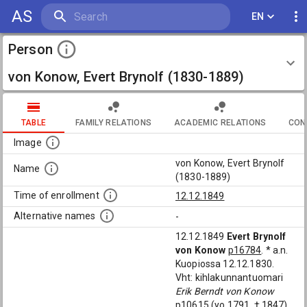
AS
EN
Person
von Konow, Evert Brynolf (1830-1889)
TABLE
FAMILY RELATIONS
ACADEMIC RELATIONS
CON
Image
von Konow, Evert Brynolf
Name
(1830-1889)
Time of enrollment
12.12.1849
Alternative names
-
12.12.1849
Evert Brynolf
von Konow
p16784
. * a.n.
Kuopiossa 12.12.1830.
Vht: kihlakunnantuomari
Erik Berndt von Konow
p10615
(yo 1791, † 1847)