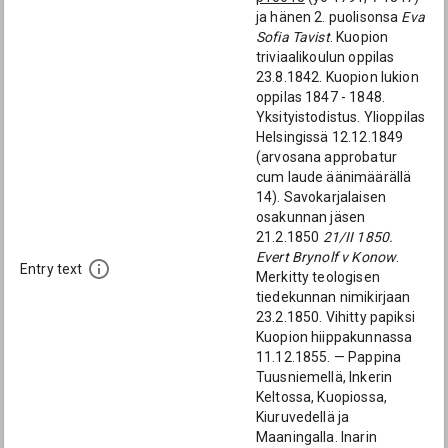
ja hänen 2. puolisonsa
Eva
Sofia Tavist
. Kuopion
triviaalikoulun oppilas
23.8.1842. Kuopion lukion
oppilas 1847 - 1848.
Yksityistodistus. Ylioppilas
Helsingissä 12.12.1849
(arvosana approbatur
cum laude äänimäärällä
14). Savokarjalaisen
osakunnan jäsen
21.2.1850
21/II 1850.
Evert Brynolf v Konow
.
Entry text
Merkitty teologisen
tiedekunnan nimikirjaan
23.2.1850. Vihitty papiksi
Kuopion hiippakunnassa
11.12.1855. — Pappina
Tuusniemellä, Inkerin
Keltossa, Kuopiossa,
Kiuruvedellä ja
Maaningalla. Inarin