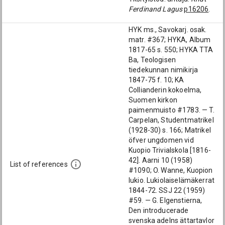
Ferdinand Lagus
p16206
.
HYK ms., Savokarj. osak.
matr. #367; HYKA, Album
1817-65 s. 550; HYKA TTA
Ba, Teologisen
tiedekunnan nimikirja
1847-75 f. 10; KA
Collianderin kokoelma,
Suomen kirkon
paimenmuisto #1783. — T.
Carpelan, Studentmatrikel
(1928-30) s. 166; Matrikel
öfver ungdomen vid
Kuopio Trivialskola [1816-
42]. Aarni 10 (1958)
List of references
#1090; O. Wanne, Kuopion
lukio. Lukiolaiselämäkerrat
1844-72. SSJ 22 (1959)
#59. — G. Elgenstierna,
Den introducerade
svenska adelns ättartavlor