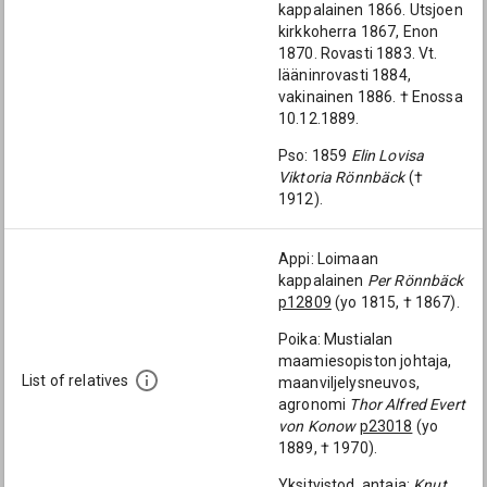
kappalainen 1866. Utsjoen
kirkkoherra 1867, Enon
1870. Rovasti 1883. Vt.
lääninrovasti 1884,
vakinainen 1886. † Enossa
10.12.1889.
Pso: 1859
Elin Lovisa
Viktoria Rönnbäck
(†
1912).
Appi: Loimaan
kappalainen
Per Rönnbäck
p12809
(yo 1815, † 1867).
Poika: Mustialan
maamiesopiston johtaja,
List of relatives
maanviljelysneuvos,
agronomi
Thor Alfred Evert
von Konow
p23018
(yo
1889, † 1970).
Yksityistod. antaja:
Knut