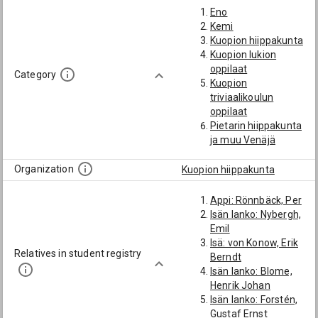
Eno
Kemi
Kuopion hiippakunta
Kuopion lukion
oppilaat
Category
Kuopion
triviaalikoulun
oppilaat
Pietarin hiippakunta
ja muu Venäjä
Utsjoki
Yksityistodistukset
Organization
Kuopion hiippakunta
Appi: Rönnbäck, Per
Isän lanko: Nybergh,
Emil
Isä: von Konow, Erik
Relatives in student registry
Berndt
Isän lanko: Blome,
Henrik Johan
Isän lanko: Forstén,
Gustaf Ernst