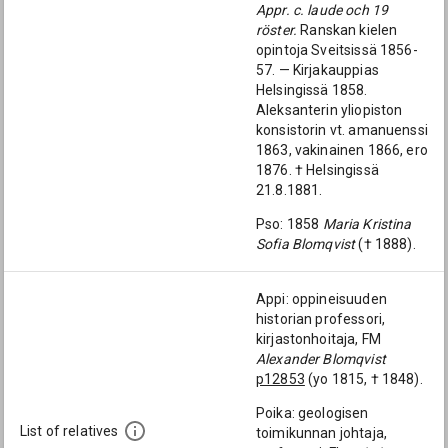
Appr. c. laude och 19
röster.
Ranskan kielen
opintoja Sveitsissä 1856-
57. — Kirjakauppias
Helsingissä 1858.
Aleksanterin yliopiston
konsistorin vt. amanuenssi
1863, vakinainen 1866, ero
1876. † Helsingissä
21.8.1881.
Pso: 1858
Maria Kristina
Sofia Blomqvist
(† 1888).
Appi: oppineisuuden
historian professori,
kirjastonhoitaja, FM
Alexander Blomqvist
p12853
(yo 1815, † 1848).
Poika: geologisen
List of relatives
toimikunnan johtaja,