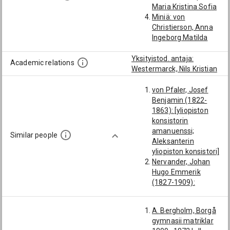
Maria Kristina Sofia
Miniä: von
Christierson, Anna
Ingeborg Matilda
Yksityistod. antaja:
Academic relations
Westermarck, Nils Kristian
von Pfaler, Josef
Benjamin (1822-
1863): [yliopiston
konsistorin
amanuenssi;
Similar people
Aleksanterin
yliopiston konsistori]
Nervander, Johan
Hugo Emmerik
(1827-1909):
[yliopiston
konsistorin
A. Bergholm, Borgå
amanuenssi;
gymnasii matriklar
Aleksanterin