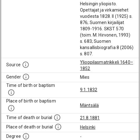
Helsingin yliopisto.
Opettajat ja virkamiehet
vuodesta 1828. II (1925) s.
876; Suomen kirjailijat
1809-1916. SKST 570
(toim. M. Hirvonen, 1993)
s. 683; Suomen
kansallisbiografia 8 (2006)
s. 807.
Ylioppilasmatrikkeli 1640–
Source
1852
Gender
Mies
Time of birth or baptism
9.1.1832
Place of birth or baptism
Mäntsälä
Time of death or burial
21.8.1881
Place of death or burial
Helsinki
Degree
-