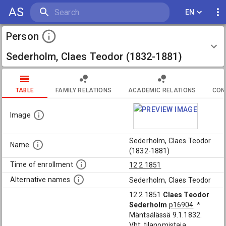
AS
EN
Person
Sederholm, Claes Teodor (1832-1881)
TABLE
FAMILY RELATIONS
ACADEMIC RELATIONS
CON
Image
Sederholm, Claes Teodor
Name
(1832-1881)
Time of enrollment
12.2.1851
Alternative names
Sederholm, Claes Teodor
12.2.1851
Claes Teodor
Sederholm
p16904
. *
Mäntsälässä 9.1.1832.
Vht: tilanomistaja