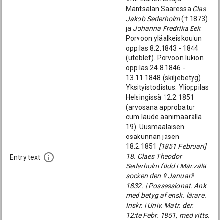
Mäntsälän Saaressa
Clas
Jakob Sederholm
(† 1873)
ja
Johanna Fredrika Eek
.
Porvoon yläalkeiskoulun
oppilas 8.2.1843 - 1844
(uteblef). Porvoon lukion
oppilas 24.8.1846 -
13.11.1848 (skiljebetyg).
Yksityistodistus. Ylioppilas
Helsingissä 12.2.1851
(arvosana approbatur
cum laude äänimäärällä
19). Uusmaalaisen
osakunnan jäsen
18.2.1851
[1851 Februari]
18. Claes Theodor
Entry text
Sederholm född i Mänzälä
socken den 9 Januarii
1832. | Possessionat. Ank
med betyg af ensk. lärare.
Inskr. i Univ. Matr. den
12:te Febr. 1851, med vitts.