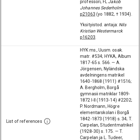
professori, FL
Jakob
Johannes Sederholm
p21063
(yo 1882, † 1934).
Yksityistod. antaja:
Nils
Kristian Westermarck
p16203
.
HYK ms., Uusm. osak.
matr. #534; HYKA, Album
1817-65 s. 566. — A.
Jörgensen, Nyländska
avdelningens matrikel
1640-1868 (1911) #1516;
A. Bergholm, Borgå
gymnasii matriklar 1809-
1872 I-II (1913-14) #2202;
P. Nordmann, Högre
elementarskolan i Borgå
1842-1873 (1918) s. 34; T.
List of references
Carpelan, Studentmatrikel
(1928-30) s. 175. — T.
Carpelan ja L. Tudeer,