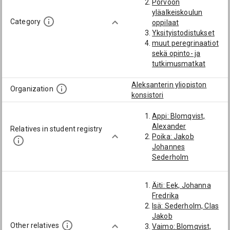
Porvoon
yläalkeiskoulun
Category
oppilaat
Yksityistodistukset
muut peregrinaatiot
sekä opinto- ja
tutkimusmatkat
Aleksanterin yliopiston
Organization
konsistori
Appi: Blomqvist,
Alexander
Relatives in student registry
Poika: Jakob
Johannes
Sederholm
Äiti: Eek, Johanna
Fredrika
Isä: Sederholm, Clas
Jakob
Other relatives
Vaimo: Blomqvist,