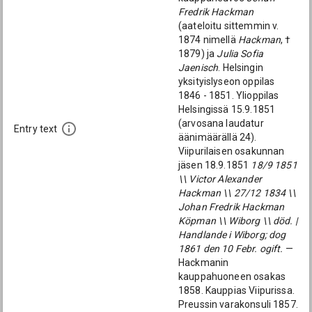
Fredrik Hackman
(aateloitu sittemmin v.
1874 nimellä
Hackman
, †
1879) ja
Julia Sofia
Jaenisch
. Helsingin
yksityislyseon oppilas
1846 - 1851. Ylioppilas
Helsingissä 15.9.1851
(arvosana laudatur
Entry text
äänimäärällä 24).
Viipurilaisen osakunnan
jäsen 18.9.1851
18/9 1851
\\ Victor Alexander
Hackman \\ 27/12 1834 \\
Johan Fredrik Hackman
Köpman \\ Wiborg \\ död. |
Handlande i Wiborg; dog
1861 den 10 Febr. ogift.
—
Hackmanin
kauppahuoneen osakas
1858. Kauppias Viipurissa.
Preussin varakonsuli 1857.