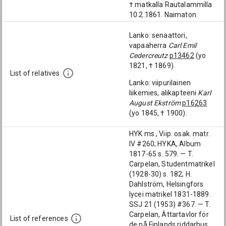
† matkalla Rautalammilla
10.2.1861. Naimaton.
Lanko: senaattori,
vapaaherra
Carl Emil
Cedercreutz
p13462
(yo
1821, † 1869).
List of relatives
Lanko: viipurilainen
liikemies, alikapteeni
Karl
August Ekström
p16263
(yo 1845, † 1900).
HYK ms., Viip. osak. matr.
IV #260; HYKA, Album
1817-65 s. 579. — T.
Carpelan, Studentmatrikel
(1928-30) s. 182; H.
Dahlström, Helsingfors
lycei matrikel 1831-1889.
SSJ 21 (1953) #367. — T.
Carpelan, Ättartavlor för
List of references
de på Finlands riddarhus