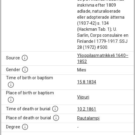
inskrivna efter 1809
adlade, naturaliserade
eller adopterade ätterna
(1937-42) s. 134
(Hackman Tab. 1); U.
Sarlin, Corps consulaire en
Finlande I 1779-1917. SSJ
28 (1972) #500.
Ylioppilasmatrikkeli 1640–
Source
1852
Gender
Mies
Time of birth or baptism
15.8.1834
Place of birth or baptism
Viipuri
Time of death or burial
10.2.1861
Place of death or burial
Rautalampi
Degree
-