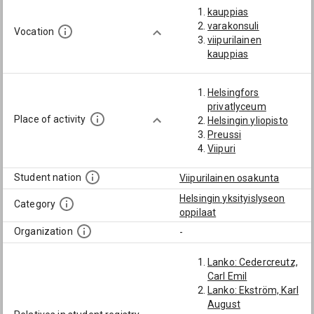
kauppias
varakonsuli
Vocation
viipurilainen
kauppias
Helsingfors
privatlyceum
Place of activity
Helsingin yliopisto
Preussi
Viipuri
Student nation
Viipurilainen osakunta
Helsingin yksityislyseon
Category
oppilaat
Organization
-
Lanko: Cedercreutz,
Carl Emil
Lanko: Ekström, Karl
August