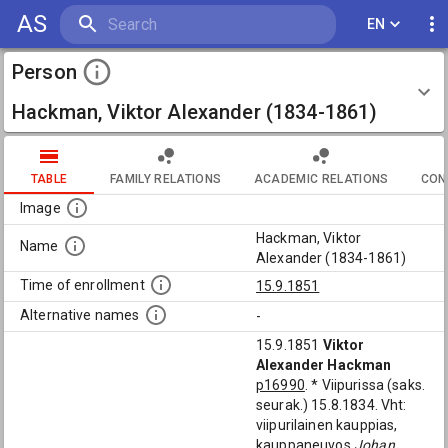
AS
EN
Person
Hackman, Viktor Alexander (1834-1861)
TABLE
FAMILY RELATIONS
ACADEMIC RELATIONS
CON
Image
Hackman, Viktor
Name
Alexander (1834-1861)
Time of enrollment
15.9.1851
Alternative names
-
15.9.1851
Viktor
Alexander Hackman
p16990
. * Viipurissa (saks.
seurak.) 15.8.1834. Vht:
viipurilainen kauppias,
kauppaneuvos
Johan