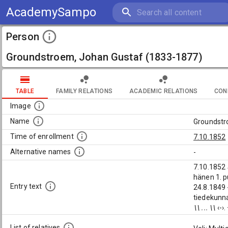
AcademySampo
Person
Groundstroem, Johan Gustaf (1833-1877)
TABLE
FAMILY RELATIONS
ACADEMIC RELATIONS
CON
Image
Name
Groundstr
Time of enrollment
7.10.1852
Alternative names
-
7.10.1852
hänen 1. 
Entry text
24.8.1849 
tiedekunn
\\ ... \\
‹-›
List of relatives