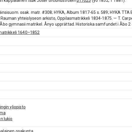
ian kappalainen
Isak Josef Groundstroem
p17025
(yo 1852, † 1881).
änsisuom. osak. matr. #308; HYKA, Album 1817-65 s. 589; HYKA TTA B
 Rauman yhteislyseon arkisto, Oppilasmatrikkeli 1834-1875. — T. Carpe
Åbo gymnasii matrikel. Ånyo upprättad. Historiska samfundet i Åbo 2
matrikkeli 1640–1852
ingin yliopisto
uma
n lukio
alainen osakunta