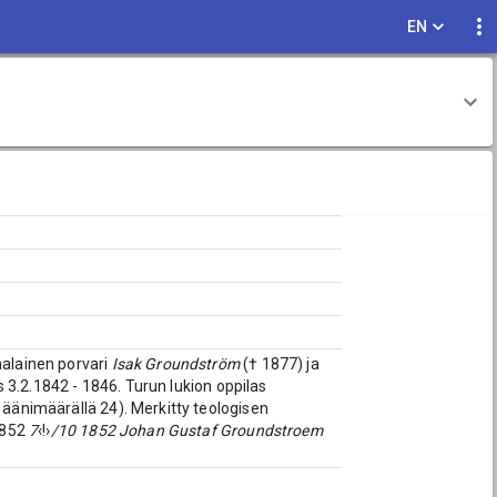
EN
malainen porvari
Isak Groundström
(† 1877) ja
 3.2.1842 - 1846. Turun lukion oppilas
 äänimäärällä 24). Merkitty teologisen
1852
7
‹!›
/10 1852 Johan Gustaf Groundstroem