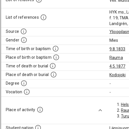
Veli: Mult
HYK ms., L
List of references
f. 19; TMA
Landgrén, 
Source
Ylioppilas
Gender
Mies
Time of birth or baptism
9.8.1833
Place of birth or baptism
Rauma
Time of death or burial
4.5.1877
Place of death or burial
Kodisjoki
Degree
-
Vocation
-
Hels
Place of activity
Ra
Turu
Student nation
Länsisuom