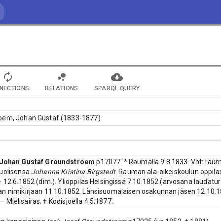
NECTIONS
RELATIONS
SPARQL QUERY
oem, Johan Gustaf (1833-1877)
Johan Gustaf Groundstroem
p17077
. * Raumalla 9.8.1833. Vht: rau
puolisonsa
Johanna Kristina Birgstedt
. Rauman ala-alkeiskoulun oppilas
- 12.6.1852 (dim.). Ylioppilas Helsingissä 7.10.1852 (arvosana laudatur
an nimikirjaan 11.10.1852. Länsisuomalaisen osakunnan jäsen 12.10.
. — Mielisairas. † Kodisjoella 4.5.1877.