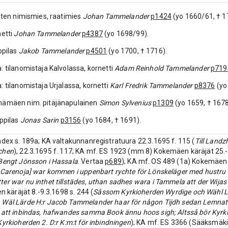
isten nimismies, raatimies
Johan Tammelander
p1424
(yo 1660/61, † 1
netti
Johan Tammelander
p4387
(yo 1698/99).
ppilas
Jakob Tammelander
p4501
(yo 1700, † 1716).
: tilanomistaja Kalvolassa, kornetti
Adam Reinhold Tammelander
p719
: tilanomistaja Urjalassa, kornetti
Karl Fredrik Tammelander
p8376
(yo
nämäen nim. pitäjänapulainen
Simon Sylvenius
p1309
(yo 1659, † 1678
oppilas
Jonas Sarin
p3156
(yo 1684, † 1691).
ndex s. 189a; KA valtakunnanregistratuura 22.3.1695 f. 115 (
Till Landz
chen
), 22.3.1695 f. 117; KA mf. ES 1923 (mm 8) Kokemäen käräjät 25.-
Bengt Jönsson i Hassala
. Vertaa
p689
); KA mf. OS 489 (1a) Kokemäen k
 Carenoja] war kommen i uppenbart rychte för Lönskeläger med hustru E
er war nu inthet tillstädes, uthan sadhes wara i Tammela att der Wija
en käräjät 8.-9.3.1698 s. 244 (
Såssom Kyrkioherden Wyrdige och Wähl L
 Wäl Lärde H:r Jacob Tammelander haar för någon Tijdh sedan Lemn
 att inbindas, hafwandes samma Book ännu hoos sigh; Altsså bör Kyrk
Kyrkioherden 2. D:r K:m:t för inbindningen
); KA mf. ES 3366 (Sääksmäki