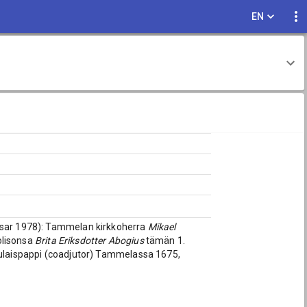
EN
usar 1978): Tammelan kirkkoherra
Mikael
olisonsa
Brita Eriksdotter Abogius
tämän 1.
ulaispappi (coadjutor) Tammelassa 1675,