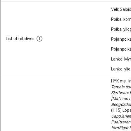
Veli: Salo
Poika: kor
Poika: ylio
List of relatives
Pojanpoika
Pojanpoika
Lanko: My
Lanko: yli
HYK ms., I
Tamela so
Skrifware 
[Mattzon i
Bengdzdott
(ll 15) Lop
Capplanen
Psalttaren
förnöigdt 