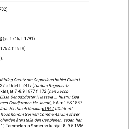
702).
3
(yo 1746, † 1791).
 1762, † 1819).
).
höfding Creutz om Cappellans bohlet Custo i
27.5.1654 f. 241v (
fordom Regementz
äräjät 7.-8.9.1677 f. 172 (
han Jacob
lssa Bengdzdotter i Hassala ... hustru Elsa
s med Coadjutoren H:r Jacob
); KA mf. ES 1887
ärde H:r Jacob Kaskas
p1942
tillstår att
at hoos honom Gesneri Commentarium öfwer
ioherden återställa den Capplanen, sedan han
 1) Tammelan ja Someron käräjät 8.-9.5.1696