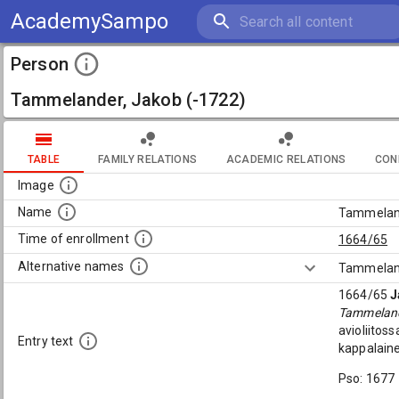
AcademySampo
Person
Tammelander, Jakob (-1722)
TABLE
FAMILY RELATIONS
ACADEMIC RELATIONS
CON
Image
Name
Tammeland
Time of enrollment
1664/65
Alternative names
Tammelan
1664/65
J
Tammelan
avioliitos
Entry text
kappalaine
Pso: 1677