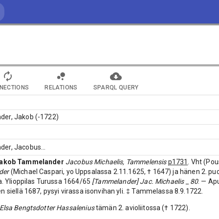
NECTIONS
RELATIONS
SPARQL QUERY
er, Jakob (-1722)
der, Jacobus
...
akob Tammelander
Jacobus Michaelis, Tammelensis
p1731
. Vht (Po
der
(Michael Caspari, yo Uppsalassa 2.11.1625, † 1647) ja hänen 2. pu
sa. Ylioppilas Turussa 1664/65
[Tammelander] Jac. Michaelis _ 80
. — Ap
n siellä 1687, pysyi virassa isonvihan yli. ‡ Tammelassa 8.9.1722.
Elsa Bengtsdotter Hassalenius
tämän 2. avioliitossa († 1722).