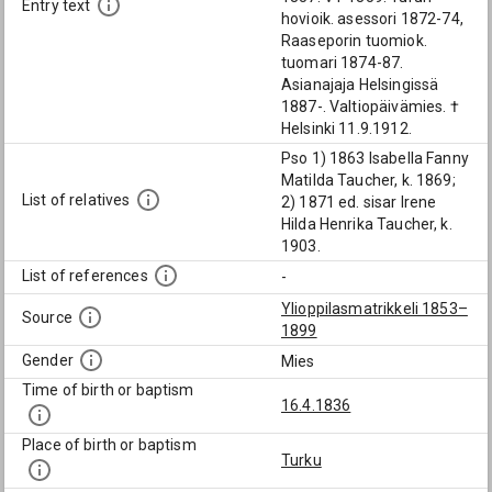
Entry text
hovioik. asessori 1872-74,
Raaseporin tuomiok.
tuomari 1874-87.
Asianajaja Helsingissä
1887-. Valtiopäivämies. †
Helsinki 11.9.1912.
Pso 1) 1863 Isabella Fanny
Matilda Taucher, k. 1869;
List of relatives
2) 1871 ed. sisar Irene
Hilda Henrika Taucher, k.
1903.
List of references
-
Ylioppilasmatrikkeli 1853–
Source
1899
Gender
Mies
Time of birth or baptism
16.4.1836
Place of birth or baptism
Turku