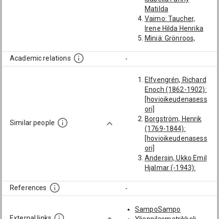
Matilda
Vaimo: Taucher,
Irene Hilda Henrika
Miniä: Grönroos,
Antonia Paulina
Elisabet
Academic relations
-
Elfvengrén, Richard
Enoch (1862-1902):
[hovioikeudenasess
ori]
Borgström, Henrik
Similar people
(1769-1844):
[hovioikeudenasess
ori]
Andersin, Ukko Emil
Hjalmar (-1943):
[asianajaja; tuomari]
Ingerman, Gideon
References
-
(-1699): [asianajaja]
Snellman, Weli
SampoSampo
Kustavi (1874-
External links