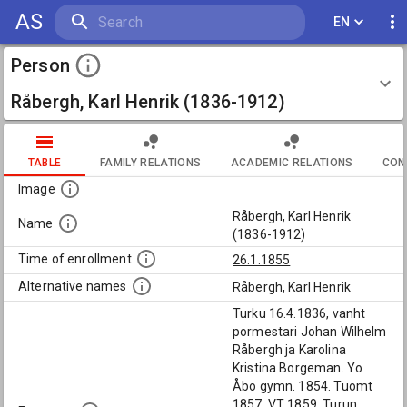
AS
EN
Person
Råbergh, Karl Henrik (1836-1912)
TABLE
FAMILY RELATIONS
ACADEMIC RELATIONS
CON
Image
Råbergh, Karl Henrik
Name
(1836-1912)
Time of enrollment
26.1.1855
Alternative names
Råbergh, Karl Henrik
Turku 16.4.1836, vanht
pormestari Johan Wilhelm
Råbergh ja Karolina
Kristina Borgeman. Yo
Åbo gymn. 1854. Tuomt
1857. VT 1859. Turun