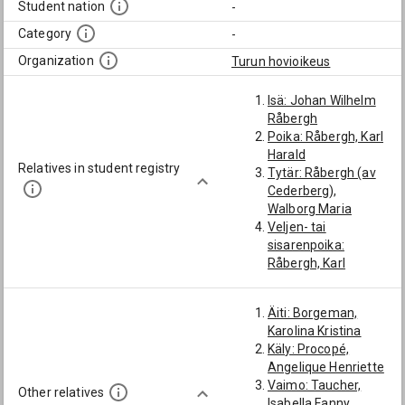
Student nation
-
Category
-
Organization
Turun hovioikeus
Isä: Johan Wilhelm
Råbergh
Poika: Råbergh, Karl
Harald
Relatives in student registry
Tytär: Råbergh (av
Cederberg),
Walborg Maria
Veljen- tai
sisarenpoika:
Råbergh, Karl
Vilhelm
Vävy: Cederberg,
Äiti: Borgeman,
Alfred Gustaf
Karolina Kristina
Wilhelm
Käly: Procopé,
Angelique Henriette
Vaimo: Taucher,
Other relatives
Isabella Fanny