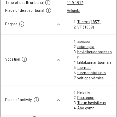
Time of death or burial
11.9.1912
Place of death or burial
Helsinki
Tuomt (1857)
Degree
VT (1859)
asessori
asianajaja
hovioikeudenasesso
ri
Vocation
kihlakunnantuomari
tuomari
tuomarintutkinto
valtiopäivämies
Helsinki
Raasepori
Place of activity
Turun hovioikeus
Åbo gymn.