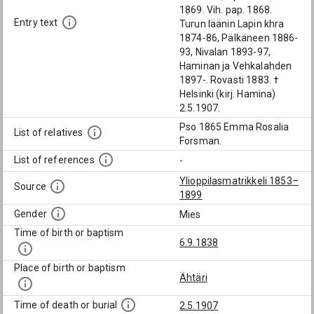
1869. Vih. pap. 1868.
Entry text
Turun läänin Lapin khra
1874-86, Pälkäneen 1886-
93, Nivalan 1893-97,
Haminan ja Vehkalahden
1897-. Rovasti 1883. †
Helsinki (kirj. Hamina)
2.5.1907.
Pso 1865 Emma Rosalia
List of relatives
Forsman.
List of references
-
Ylioppilasmatrikkeli 1853–
Source
1899
Gender
Mies
Time of birth or baptism
6.9.1838
Place of birth or baptism
Ähtäri
Time of death or burial
2.5.1907