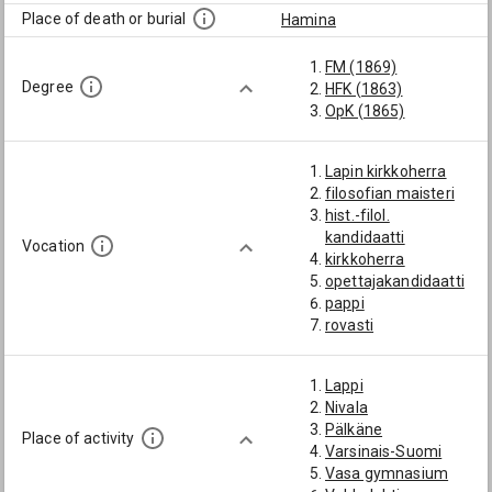
Place of death or burial
Hamina
FM (1869)
Degree
HFK (1863)
OpK (1865)
Lapin kirkkoherra
filosofian maisteri
hist.-filol.
kandidaatti
Vocation
kirkkoherra
opettajakandidaatti
pappi
rovasti
Lappi
Nivala
Pälkäne
Place of activity
Varsinais-Suomi
Vasa gymnasium