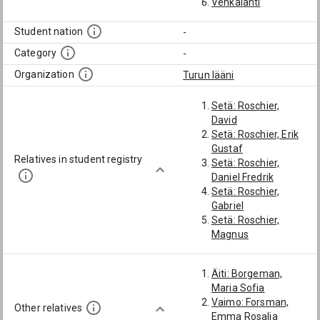
Vehkalahti
Student nation
-
Category
-
Organization
Turun lääni
Setä: Roschier,
David
Setä: Roschier, Erik
Gustaf
Relatives in student registry
Setä: Roschier,
Daniel Fredrik
Setä: Roschier,
Gabriel
Setä: Roschier,
Magnus
Setä: Roschier,
Jakob
Äiti: Borgeman,
Isä: Karl Wilhelm
Maria Sofia
Roschier
Vaimo: Forsman,
Serkku: Roschier,
Other relatives
Emma Rosalia