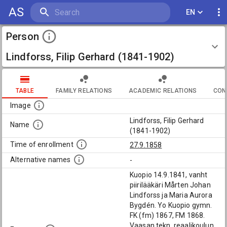
AS
EN
Person
Lindforss, Filip Gerhard (1841-1902)
TABLE
FAMILY RELATIONS
ACADEMIC RELATIONS
CON
Image
Lindforss, Filip Gerhard
Name
(1841-1902)
Time of enrollment
27.9.1858
Alternative names
-
Kuopio 14.9.1841, vanht
piirilääkäri Mårten Johan
Lindforss ja Maria Aurora
Bygdén. Yo Kuopio gymn.
FK (fm) 1867, FM 1868.
Vaasan tekn. reaalikoulun