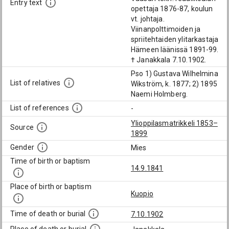
Entry text
opettaja 1876-87, koulun
vt. johtaja.
Viinanpolttimoiden ja
spriitehtaiden ylitarkastaja
Hämeen läänissä 1891-99.
† Janakkala 7.10.1902.
Pso 1) Gustava Wilhelmina
List of relatives
Wikström, k. 1877; 2) 1895
Naemi Holmberg.
List of references
-
Ylioppilasmatrikkeli 1853–
Source
1899
Gender
Mies
Time of birth or baptism
14.9.1841
Place of birth or baptism
Kuopio
Time of death or burial
7.10.1902