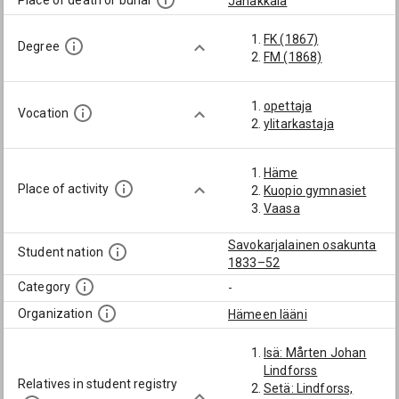
Place of death or burial
Janakkala
FK (1867)
Degree
FM (1868)
opettaja
Vocation
ylitarkastaja
Häme
Place of activity
Kuopio gymnasiet
Vaasa
Savokarjalainen osakunta
Student nation
1833–52
Category
-
Organization
Hämeen lääni
Isä: Mårten Johan
Lindforss
Relatives in student registry
Setä: Lindforss,