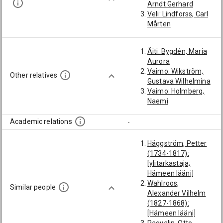
Arndt Gerhard
Veli: Lindforss, Carl
Mårten
Äiti: Bygdén, Maria
Aurora
Vaimo: Wikström,
Other relatives
Gustava Wilhelmina
Vaimo: Holmberg,
Naemi
Academic relations
-
Häggström, Petter
(1734-1817):
[ylitarkastaja;
Hämeen lääni]
Wahlroos,
Similar people
Alexander Vilhelm
(1827-1868):
[Hämeen lääni]