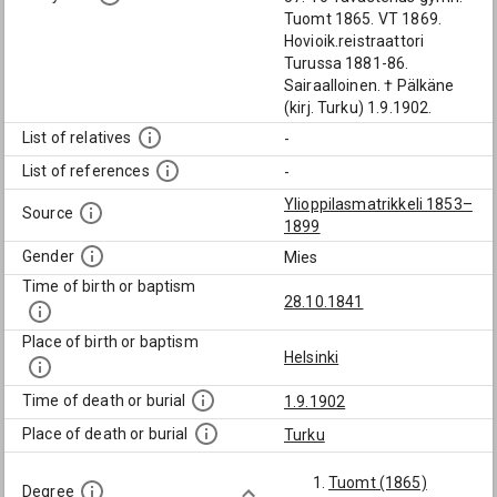
Tuomt 1865. VT 1869.
Hovioik.reistraattori
Turussa 1881-86.
Sairaalloinen. † Pälkäne
(kirj. Turku) 1.9.1902.
List of relatives
-
List of references
-
Ylioppilasmatrikkeli 1853–
Source
1899
Gender
Mies
Time of birth or baptism
28.10.1841
Place of birth or baptism
Helsinki
Time of death or burial
1.9.1902
Place of death or burial
Turku
Tuomt (1865)
Degree