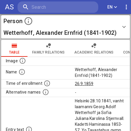
AS
EN
Person
Wetterhoff, Alexander Ernfrid (1841-1902)
TABLE
FAMILY RELATIONS
ACADEMIC RELATIONS
CON
Image
Wetterhoff, Alexander
Name
Ernfrid (1841-1902)
Time of enrollment
26.9.1859
Alternative names
-
Helsinki 28.10.1841, vanht
laamanni Georg Adolf
Wetterhoff ja Sofia
Juliana Karolina Stjernvall.
Kadetti Haminassa 1853-
Entry text
57. Yo Tavastehus gymn.