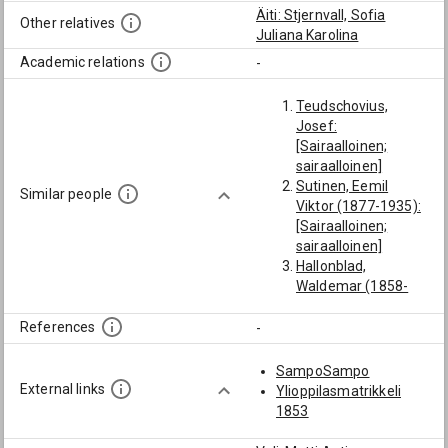
Äiti: Stjernvall, Sofia
Other relatives
Juliana Karolina
Academic relations
-
Teudschovius,
Josef:
[Sairaalloinen;
sairaalloinen]
Sutinen, Eemil
Similar people
Viktor (1877-1935):
[Sairaalloinen;
sairaalloinen]
Hallonblad,
Waldemar (1858-
1892):
[Sairaalloinen;
References
-
sairaalloinen]
Rivell, John (1873-
SampoSampo
1937):
External links
Ylioppilasmatrikkeli
[Sairaalloinen;
1853
sairaalloinen]
Strandman, Ossian