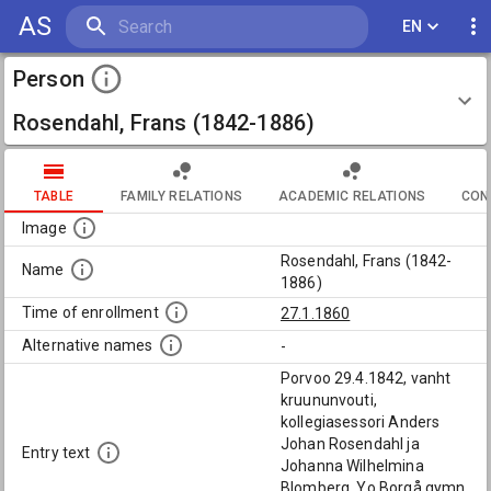
AS
EN
Person
Rosendahl, Frans (1842-1886)
TABLE
FAMILY RELATIONS
ACADEMIC RELATIONS
CON
Image
Rosendahl, Frans (1842-
Name
1886)
Time of enrollment
27.1.1860
Alternative names
-
Porvoo 29.4.1842, vanht
kruununvouti,
kollegiasessori Anders
Johan Rosendahl ja
Entry text
Johanna Wilhelmina
Blomberg. Yo Borgå gymn.