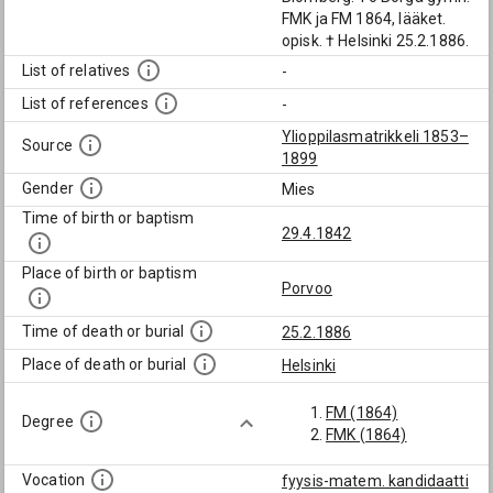
FMK ja FM 1864, lääket.
opisk. † Helsinki 25.2.1886.
List of relatives
-
List of references
-
Ylioppilasmatrikkeli 1853–
Source
1899
Gender
Mies
Time of birth or baptism
29.4.1842
Place of birth or baptism
Porvoo
Time of death or burial
25.2.1886
Place of death or burial
Helsinki
FM (1864)
Degree
FMK (1864)
Vocation
fyysis-matem. kandidaatti