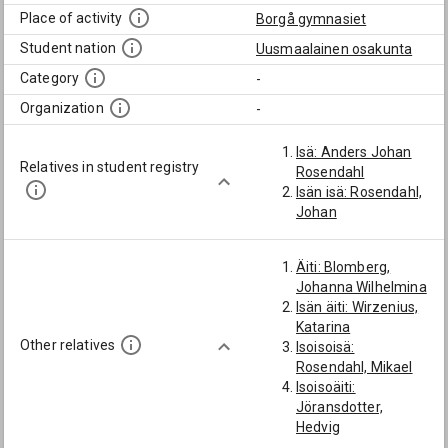
Place of activity
Borgå gymnasiet
Student nation
Uusmaalainen osakunta
Category
-
Organization
-
Isä: Anders Johan
Relatives in student registry
Rosendahl
Isän isä: Rosendahl,
Johan
Äiti: Blomberg,
Johanna Wilhelmina
Isän äiti: Wirzenius,
Katarina
Other relatives
Isoisoisä:
Rosendahl, Mikael
Isoisoäiti:
Jöransdotter,
Hedvig