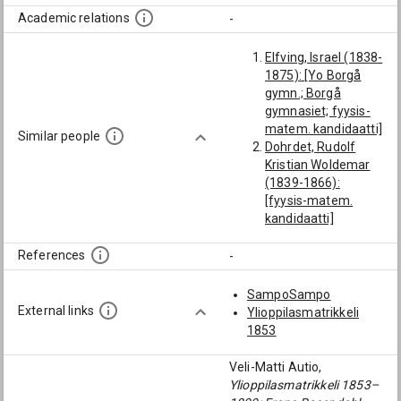
Academic relations
-
Elfving, Israel (1838-
1875): [Yo Borgå
gymn.; Borgå
gymnasiet; fyysis-
matem. kandidaatti]
Similar people
Dohrdet, Rudolf
Kristian Woldemar
(1839-1866):
[fyysis-matem.
kandidaatti]
Lindh, Daniel August
(1835-1864): [Yo
References
-
Borgå gymn.; Borgå
gymnasiet; fyysis-
SampoSampo
matem. kandidaatti]
External links
Ylioppilasmatrikkeli
Tennberg, Anders
1853
Edvin Knut (1836-
1874): [Yo Borgå
Veli-Matti Autio,
gymn.; Borgå
Ylioppilasmatrikkeli 1853–
gymnasiet; fyysis-