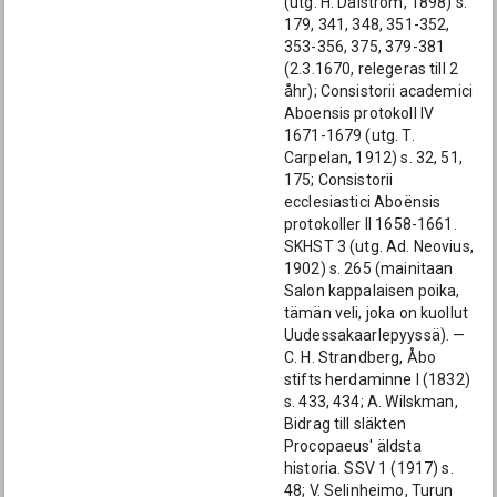
(utg. H. Dalström, 1898) s.
179, 341, 348, 351-352,
353-356, 375, 379-381
(2.3.1670, relegeras till 2
åhr); Consistorii academici
Aboensis protokoll IV
1671-1679 (utg. T.
Carpelan, 1912) s. 32, 51,
175; Consistorii
ecclesiastici Aboënsis
protokoller II 1658-1661.
SKHST 3 (utg. Ad. Neovius,
1902) s. 265 (mainitaan
Salon kappalaisen poika,
tämän veli, joka on kuollut
Uudessakaarlepyyssä). —
C. H. Strandberg, Åbo
stifts herdaminne I (1832)
s. 433, 434; A. Wilskman,
Bidrag till släkten
Procopaeus' äldsta
historia. SSV 1 (1917) s.
48; V. Selinheimo, Turun