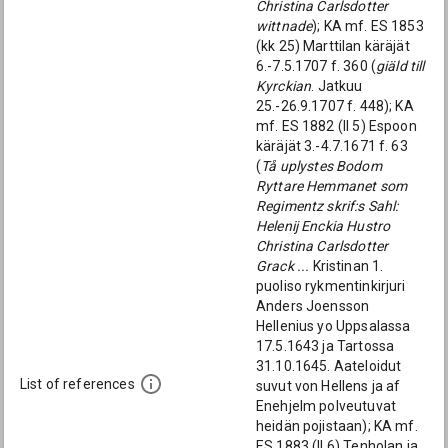
Christina Carlsdotter
wittnade
); KA mf. ES 1853
(kk 25) Marttilan käräjät
6.-7.5.1707 f. 360 (
giäld till
Kyrckian
. Jatkuu
25.-26.9.1707 f. 448); KA
mf. ES 1882 (ll 5) Espoon
käräjät 3.-4.7.1671 f. 63
(
Tå uplystes Bodom
Ryttare Hemmanet som
Regimentz skrif:s Sahl:
Helenij Enckia Hustro
Christina Carlsdotter
Grack ...
Kristinan 1.
puoliso rykmentinkirjuri
Anders Joensson
Hellenius yo Uppsalassa
17.5.1643 ja Tartossa
31.10.1645. Aateloidut
List of references
suvut von Hellens ja af
Enehjelm polveutuvat
heidän pojistaan); KA mf.
ES 1883 (ll 6) Tenholan ja