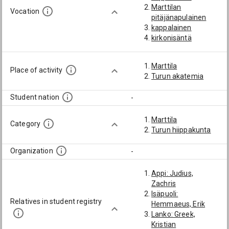
Marttilan
Vocation
pitäjänapulainen
kappalainen
kirkonisäntä
Marttila
Place of activity
Turun akatemia
Student nation
-
Marttila
Category
Turun hiippakunta
Organization
-
Appi: Judius,
Zachris
Isäpuoli:
Relatives in student registry
Hemmaeus, Erik
Lanko: Greek,
Kristian