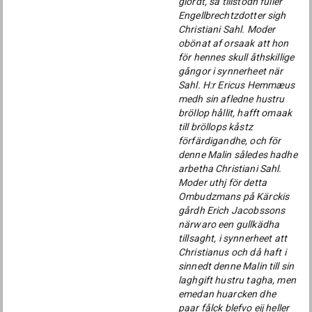
giordt, så tillstodh fuller
Engellbrechtzdotter sigh
Christiani Sahl. Moder
obönat af orsaak att hon
för hennes skull åthskillige
gångor i synnerheet när
Sahl. H:r Ericus Hemmæus
medh sin afledne hustru
bröllop hållit, hafft omaak
till bröllops kåstz
förfärdigandhe, och för
denne Malin således hadhe
arbetha Christiani Sahl.
Moder uthj för detta
Ombudzmans på Kärckis
gårdh Erich Jacobssons
närwaro een gullkädha
tillsaght, i synnerheet att
Christianus och då haft i
sinnedt denne Malin till sin
laghgift hustru tagha, men
emedan huarcken dhe
paar fålck blefvo eij heller