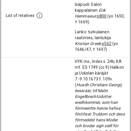
Isäpuoli: Salon
kappalainen
Erik
List of relatives
Hemmaeus
p800
(yo 1650,
† 1669).
Lanko: turkulainen
raatimies, lainlukija
Kristian Greek
p562
(yo
1646/47, † 1697).
HYK ms., Index s. 24b; KA
mf. ES 1749 (cc 9) Halikon
ja Uskelan käräjät
7.-9.10.1673 f. 109v
(
Huadh Christiani Georgij
beswäär, till Malin
Engellbrechtzdotter
wedhkommer, som han
förmeentte henne hafwa
föröfwat Truldom och dess
förmedelst hans Moder
och broder sigh sielf för