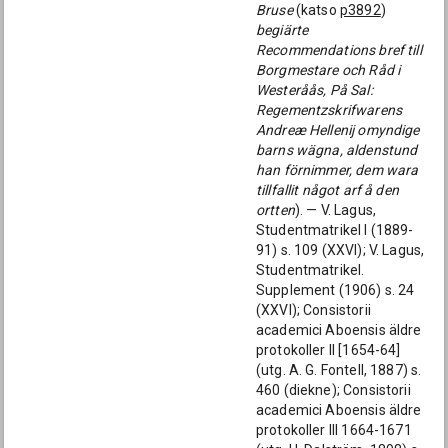
Bruse
(katso
p3892
)
begiärte
Recommendations bref till
Borgmestare och Råd i
Westeråås, På Sal:
Regementzskrifwarens
Andreæ Hellenij omyndige
barns wägna, aldenstund
han förnimmer, dem wara
tillfallit något arf å den
ortten
). — V. Lagus,
Studentmatrikel I (1889-
91) s. 109 (XXVI); V. Lagus,
Studentmatrikel.
Supplement (1906) s. 24
(XXVI); Consistorii
academici Aboensis äldre
protokoller II [1654-64]
(utg. A. G. Fontell, 1887) s.
460 (diekne); Consistorii
academici Aboensis äldre
protokoller III 1664-1671