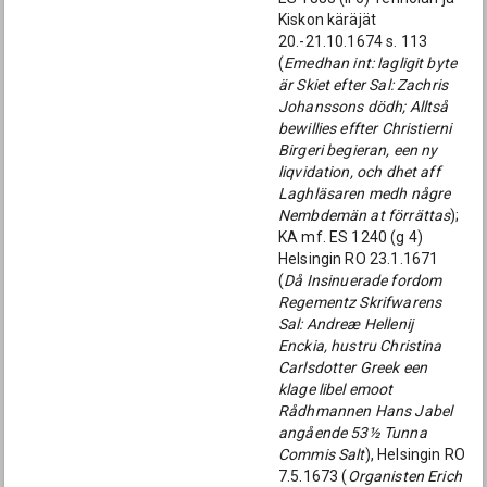
Kiskon käräjät
20.-21.10.1674 s. 113
(
Emedhan int: lagligit byte
är Skiet efter Sal: Zachris
Johanssons dödh; Alltså
bewillies effter Christierni
Birgeri begieran, een ny
liqvidation, och dhet aff
Laghläsaren medh någre
Nembdemän at förrättas
);
KA mf. ES 1240 (g 4)
Helsingin RO 23.1.1671
(
Då Insinuerade fordom
Regementz Skrifwarens
Sal: Andreæ Hellenij
Enckia, hustru Christina
Carlsdotter Greek een
klage libel emoot
Rådhmannen Hans Jabel
angående 53½ Tunna
Commis Salt
), Helsingin RO
7.5.1673 (
Organisten Erich