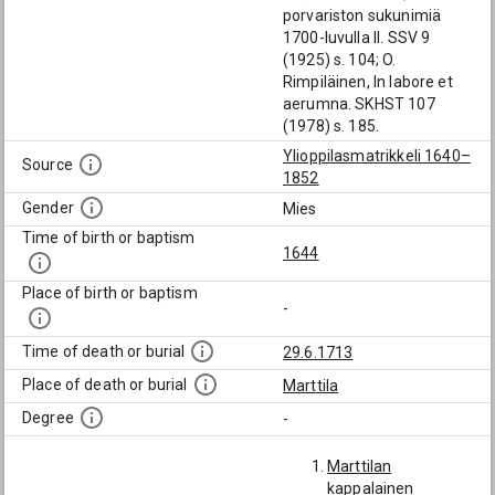
porvariston sukunimiä
1700-luvulla II. SSV 9
(1925) s. 104; O.
Rimpiläinen, In labore et
aerumna. SKHST 107
(1978) s. 185.
Ylioppilasmatrikkeli 1640–
Source
1852
Gender
Mies
Time of birth or baptism
1644
Place of birth or baptism
-
Time of death or burial
29.6.1713
Place of death or burial
Marttila
Degree
-
Marttilan
kappalainen