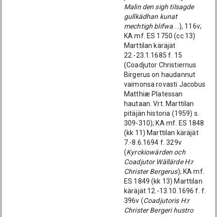
Malin den sigh tilsagde
gullkädhan kunat
mechtigh blifwa
...), 116v;
KA mf. ES 1750 (cc 13)
Marttilan käräjät
22.-23.1.1685 f. 15
(Coadjutor Christiernus
Birgerus on haudannut
vaimonsa rovasti Jacobus
Matthiæ Platessan
hautaan. Vrt. Marttilan
pitäjän historia (1959) s.
309-310); KA mf. ES 1848
(kk 11) Marttilan käräjät
7.-8.6.1694 f. 329v
(
Kyrckiowärden och
Coadjutor Wällärde H:r
Christer Bergerus
); KA mf.
ES 1849 (kk 13) Marttilan
käräjät 12.-13.10.1696 f. f.
396v (
Coadjutoris H:r
Christer Bergeri hustro