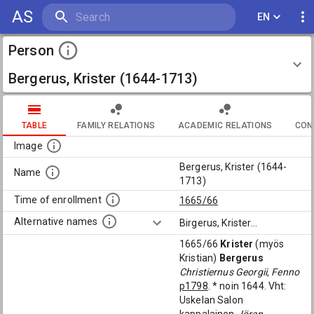
AS
EN
Person
Bergerus, Krister (1644-1713)
TABLE
FAMILY RELATIONS
ACADEMIC RELATIONS
CON
Image
Bergerus, Krister (1644-
Name
1713)
Time of enrollment
1665/66
Alternative names
Birgerus, Krister
...
1665/66
Krister
(myös
Kristian)
Bergerus
Christiernus Georgii, Fenno
p1798
. * noin 1644. Vht:
Uskelan Salon