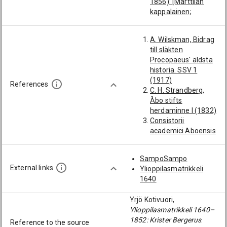
1856): [Marttilan
kappalainen;
Marttilan
pitäjänapulainen;
A. Wilskman, Bidrag
Marttila]
till släkten
Granström, Gustaf
Procopaeus' äldsta
(1823-1868):
historia. SSV 1
[Marttilan
(1917)
kappalainen;
References
C. H. Strandberg,
Marttilan
Åbo stifts
pitäjänapulainen;
herdaminne I (1832)
Marttila]
Consistorii
Wendelin, Karl
academici Aboensis
Gustaf (1747-1805):
protokoll IV 1671–
[Marttilan
1679 (utg. T.
kappalainen;
SampoSampo
Carpelan, 1912)
Marttila]
External links
Ylioppilasmatrikkeli
Consistorii
Bergius, Lars (1689-
1640
academici Aboensis
1770): [Marttilan
äldre protokoller II
kappalainen;
Yrjö Kotivuori,
[1654–64] (utg. A. G.
Marttila]
Ylioppilasmatrikkeli 1640–
Fontell, 1887)
Säkylensis, Henrik
1852: Krister Bergerus
.
Consistorii
Reference to the source
(1699-1753):