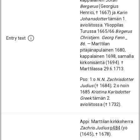
kappalainen
Jöran
Bergerus
(Georgius
Henrici, † 1667) ja
Karin
Johansdotter
tämän 1.
avioliitossa. Ylioppilas
Turussa 1665/66
Birgerus
Christjern. Georg Fenn _
Entry text
86
. — Marttilan
pitäjänapulainen 1680,
kappalainen 1698, samalla
kirkonisäntä (1694). †
Marttilassa 29.6.1713.
Pso: 1:o
N.N. Zachrisdotter
Judius
(† 1684); 2:o noin
1685
Kristina Karlsdotter
Greek
tämän 2.
avioliitossa († 1732).
Appi: Marttilan kirkkoherra
Zachris Judius
p484
(yo
(1645), † 1678).