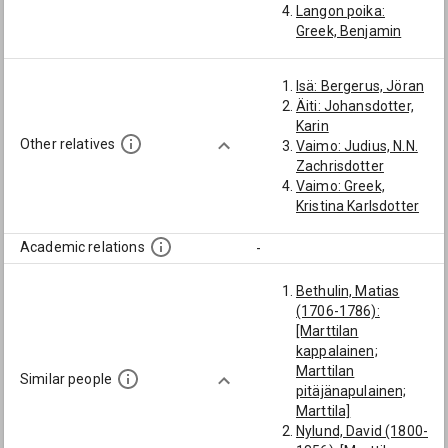
Langon poika:
Greek, Benjamin
Isä: Bergerus, Jöran
Äiti: Johansdotter,
Karin
Other relatives
Vaimo: Judius, N.N.
Zachrisdotter
Vaimo: Greek,
Kristina Karlsdotter
Academic relations
-
Bethulin, Matias
(1706-1786):
[Marttilan
kappalainen;
Marttilan
Similar people
pitäjänapulainen;
Marttila]
Nylund, David (1800-