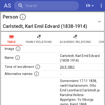
AS
EN
Person
Carlstedt, Karl Emil Edvard (1838-1914)
TABLE
FAMILY RELATIONS
ACADEMIC RELATIONS
CON
Image
Carlstedt, Karl Emil Edvard
Name
(1838-1914)
Time of enrollment
24.9.1861
Alternative names
-
Somerniemi 17.11.1838,
vanht kartanonom. Otto
Emil Leonhard Carlstedt ja
Karolina Helena
Appelgren. Yo Viborgs
gymn. Kamt 1868.