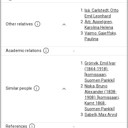
Isä: Carlstedt, Otto
Emil Leonhard
Äiti: Appelgren,
Other relatives
Karolina Helena
Vaimo: Gajeffsky,
Paulina
Academic relations
-
Grönvik, Emil Ivar
(1844-1918):
[komissaari;
Suomen Pankki]
Niska, Bruno
Similar people
Alexander (1838-
1908): [komissaari;
Kamt 1868.;
Suomen Pankki]
Sabelli, Max Arvid
(1866-1944):
[komissaari;
References
-