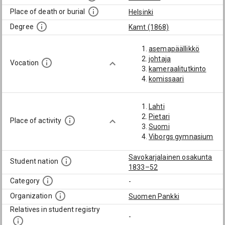
Place of death or burial
Helsinki
Degree
Kamt (1868)
asemapäällikkö
johtaja
Vocation
kameraalitutkinto
komissaari
Lahti
Pietari
Place of activity
Suomi
Viborgs gymnasium
Savokarjalainen osakunta
Student nation
1833–52
Category
-
Organization
Suomen Pankki
Relatives in student registry
-