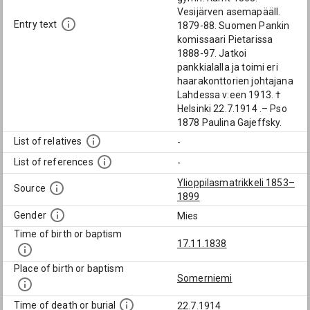
Vesijärven asemapääll.
Entry text
1879-88. Suomen Pankin
komissaari Pietarissa
1888-97. Jatkoi
pankkialalla ja toimi eri
haarakonttorien johtajana
Lahdessa v:een 1913. †
Helsinki 22.7.1914 .– Pso
1878 Paulina Gajeffsky.
List of relatives
-
List of references
-
Ylioppilasmatrikkeli 1853–
Source
1899
Gender
Mies
Time of birth or baptism
17.11.1838
Place of birth or baptism
Somerniemi
Time of death or burial
22.7.1914